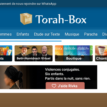
viennent de nous rejoindre sur WhatsApp
viennent de nous rejoindre sur WhatsApp
de donner son Maasser
es viennent de faire un don pour 5 jours de vacances aux Orphelins
es viennent de faire un don pour Diane, 80 ans, dans un appartement insalub
emmes
Enfants
Etude sur Texte
Musique
Paracha
Di
 viennent de demander une bénédiction
viennent de nous rejoindre sur WhatsApp
nnes viennent de faire un don pour Sauvez la jambe de Yohan
49 places pour étudier en groupe sur Zoom
lles musiques dans Torah-Box Music
viennent de nous rejoindre sur WhatsApp
viennent de nous rejoindre sur WhatsApp
viennent de nous rejoindre sur WhatsApp
les musiques dans Torah-Box Music
es viennent de faire un don pour Tsédaka : pauvres d'Israel