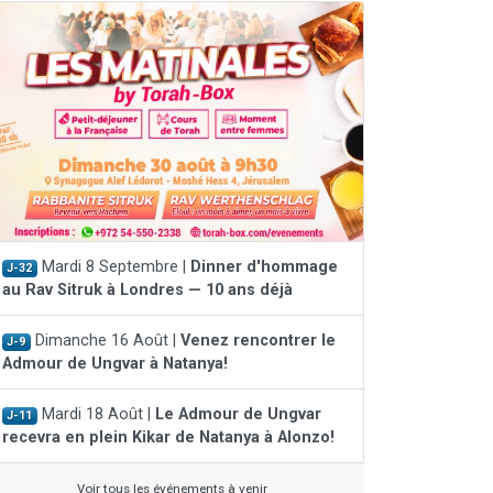
Mardi 8 Septembre |
Dinner d'hommage
J-32
au Rav Sitruk à Londres — 10 ans déjà
Dimanche 16 Août |
Venez rencontrer le
J-9
Admour de Ungvar à Natanya!
Mardi 18 Août |
Le Admour de Ungvar
J-11
recevra en plein Kikar de Natanya à Alonzo!
Voir tous les événements à venir