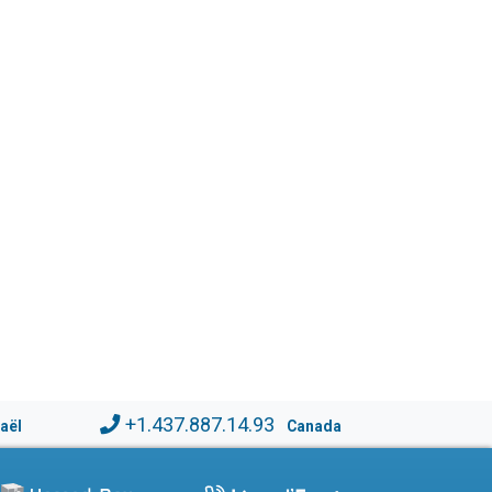
+1.437.887.14.93
raël
Canada