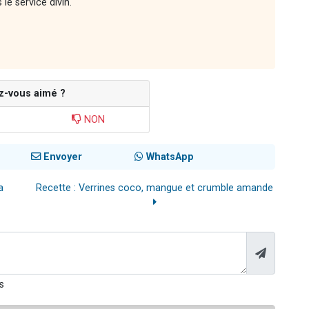
le service divin.
z-vous aimé ?
NON
Envoyer
WhatsApp
a
Recette : Verrines coco, mangue et crumble amande
s