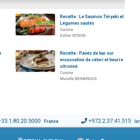
Recette : Le Saumon Téryaki et
Légumes sautés
Cuisine
Esther SITBON
e
Recette : Pavés de bar sur
mousseline de céleri et beurre
citronné
Cuisine
Murielle BENAINOUS
+33.1.80.20.5000
+972.2.37.41.515
France
Is