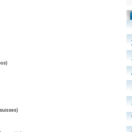
oos)
-suisses)