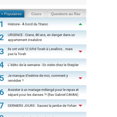
+ Populaires
Cours
Questions au Rav
1
Histoire - À bord du Titanic
2
URGENCE - Diane, 80 ans, en danger dans un
appartement insalubre
3
Ils ont volé 12 Sifré Torah à Levallois… mais
pas la Torah
4
L'édito de la semaine - En visite chez le Steipler
5
Je manque d'estime de moi, comment y
remédier ?
6
Assister à un mariage mélangé pour le repas et
séparé pour les danses ?! (Rav Gabriel DAYAN)
7
DERNIERS JOURS : Sauvez la jambe de Yohan