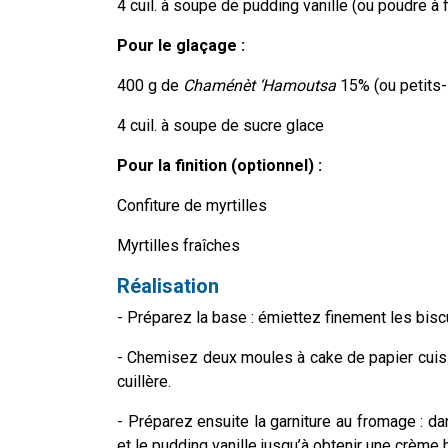
4 cuil. à soupe de pudding vanille (ou poudre à f
Pour le glaçage :
400 g de
Chaménèt ‘Hamoutsa
15% (ou petits
4 cuil. à soupe de sucre glace
Pour la finition (optionnel) :
Confiture de myrtilles
Myrtilles fraîches
Réalisation
- Préparez la base : émiettez finement les bisc
- Chemisez deux moules à cake de papier cuiss
cuillère.
- Préparez ensuite la garniture au fromage : d
et le pudding vanille jusqu’à obtenir une crème