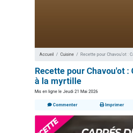
Nouvelle émis
61 personnes
Ariel vient 
Il reste 
Eva vient de
Accueil
Cuisine
Recette pour Chavou'ot : C
Recette pour Chavou'ot :
à la myrtille
Mis en ligne le Jeudi 21 Mai 2026
Commenter
Imprimer