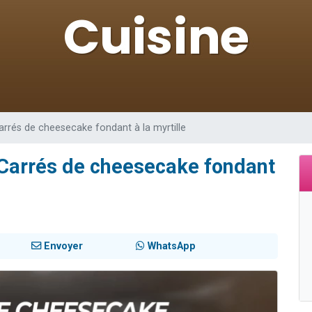
sion radio : Visions de grandeur n°104 : Le Chabbath et le Birkat Hamazone à 
 viennent de demander une bénédiction
de donner son Maasser
49 places pour étudier en groupe sur Zoom
 donner son Maasser
arrés de cheesecake fondant à la myrtille
 Carrés de cheesecake fondant
Envoyer
WhatsApp