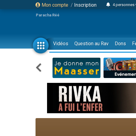
Mon compte
/
Inscription
4 personnes 
3 personnes 
Paracha Réé
Odaya vient 
3 personn
3 personn
Vidéos
Question au Rav
Dons
F
13 personnes
2 personnes 
30 perso
Il reste 
12 nouve
3 personnes 
2 personnes 
3 personnes 
2 nouvel
8 personn