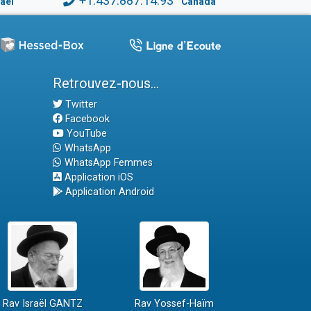
+1.437.887.14.93
raël
Canada
Retrouvez-nous...
Twitter
Facebook
YouTube
WhatsApp
WhatsApp Femmes
Application iOS
Application Android
Rav Israël GANTZ
Rav Yossef-Haïm