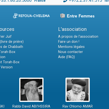
+33.1.80.20.5000
+972.2.37.41.515
France
Is
ources
L'association
ier Juif
A propos de l'association
(livre de prière)
Faire un don !
es de Chabbath
Mentions légales
 Torah-Box
Nous contacter
tion
Aide (FAQ)
t Torah-Box
 Version
SKI
Rabbi David ABI'HSSIRA
Rav Chlomo AMAR