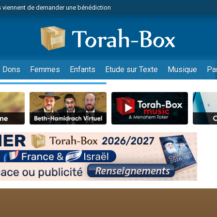
 viennent de demander une bénédiction
49 places pour étudier en groupe sur Zoom
lles musiques dans Torah-Box Music
nnes viennent de faire un don pour Sauvez la jambe de Yohan
viennent de nous rejoindre sur WhatsApp
Dons
Femmes
Enfants
Etude sur Texte
Musique
Pa
viennent de nous rejoindre sur WhatsApp
viennent de nous rejoindre sur WhatsApp
les musiques dans Torah-Box Music
es viennent de faire un don pour Tsédaka : pauvres d'Israel
es viennent de faire un don pour Diane, 80 ans, dans un appartement insalub
sion radio : Visions de grandeur n°104 : Le Chabbath et le Birkat Hamazone à 
 viennent de demander une bénédiction
49 places pour étudier en groupe sur Zoom
de donner son Maasser
ent de donner son Maasser