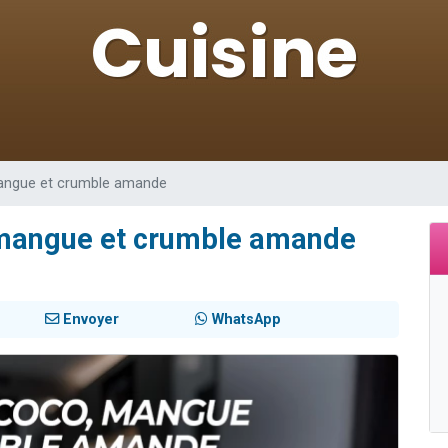
es viennent de faire un don pour 5 enfants déjà orphelins risquent de perdre
es viennent de faire un don pour Reloger Rivka, 6 enfants, victime de violences
 viennent de demander une bénédiction
49 places pour étudier en groupe sur Zoom
viennent de nous rejoindre sur WhatsApp
mangue et crumble amande
, mangue et crumble amande
Envoyer
WhatsApp