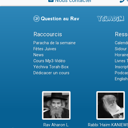
Nous contacter
Raccourcis
Ress
Paracha de la semaine
Calendr
Fêtes Juives
Sidour 
News
Horair
Cours Mp3-Vidéo
Livres
Yéchiva Torah-Box
Inscrip
Dédicacer un cours
Podcas
English
Rav Aharon L.
Rabbi 'Haïm KANIEW