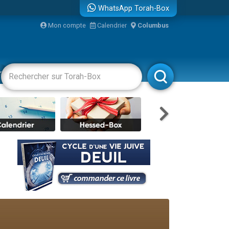
WhatsApp Torah-Box
Mon compte
Calendrier
Columbus
racha
Divertissements
Livres
Rabbanim
re
travers le temps