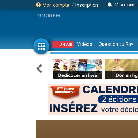
Mon compte
/
Inscription
13 personnes
Il reste 
Paracha Réé
12 nouve
30 perso
3 personnes 
Vidéos
Question au Rav
ON AIR
2 personnes 
3 personnes 
2 nouvel
8 personn
4 personn
Nouvelle émis
61 personnes
Il reste 
Ariel vient 
Nathaniel vi