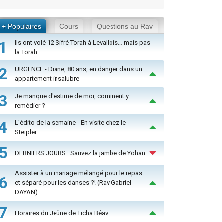
+ Populaires
Cours
Questions au Rav
1
Ils ont volé 12 Sifré Torah à Levallois… mais pas
la Torah
2
URGENCE - Diane, 80 ans, en danger dans un
appartement insalubre
3
Je manque d'estime de moi, comment y
remédier ?
4
L'édito de la semaine - En visite chez le
Steipler
5
DERNIERS JOURS : Sauvez la jambe de Yohan
Assister à un mariage mélangé pour le repas
6
et séparé pour les danses ?! (Rav Gabriel
DAYAN)
7
Horaires du Jeûne de Ticha Béav