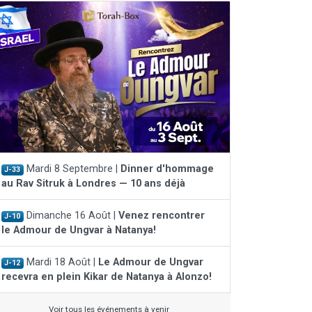
Mardi 8 Septembre |
Dinner d'hommage
J-33
au Rav Sitruk à Londres — 10 ans déjà
Dimanche 16 Août |
Venez rencontrer
J-10
le Admour de Ungvar à Natanya!
Mardi 18 Août |
Le Admour de Ungvar
J-12
recevra en plein Kikar de Natanya à Alonzo!
Voir tous les événements à venir