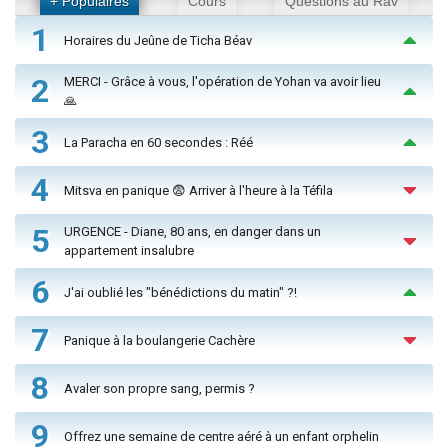
+ Populaires
Cours
Questions au Rav
1
Horaires du Jeûne de Ticha Béav
2
MERCI - Grâce à vous, l'opération de Yohan va avoir lieu
🙏
3
La Paracha en 60 secondes : Réé
4
Mitsva en panique 😨 Arriver à l'heure à la Téfila
5
URGENCE - Diane, 80 ans, en danger dans un
appartement insalubre
6
J'ai oublié les "bénédictions du matin" ?!
7
Panique à la boulangerie Cachère
8
Avaler son propre sang, permis ?
9
Offrez une semaine de centre aéré à un enfant orphelin