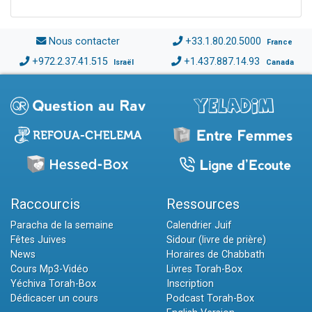
Nous contacter
+33.1.80.20.5000
France
+972.2.37.41.515
+1.437.887.14.93
Israël
Canada
Raccourcis
Ressources
Paracha de la semaine
Calendrier Juif
Fêtes Juives
Sidour (livre de prière)
News
Horaires de Chabbath
Cours Mp3-Vidéo
Livres Torah-Box
Yéchiva Torah-Box
Inscription
Dédicacer un cours
Podcast Torah-Box