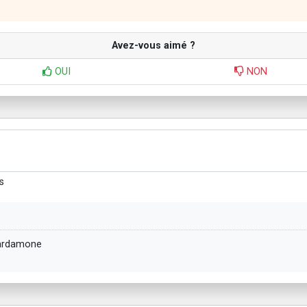
Avez-vous aimé ?
OUI
NON
s
cardamone