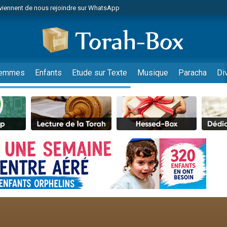
viennent de nous rejoindre sur WhatsApp
viennent de nous rejoindre sur WhatsApp
les musiques dans Torah-Box Music
es viennent de faire un don pour Tsédaka : pauvres d'Israel
es viennent de faire un don pour Diane, 80 ans, dans un appartement insalub
emmes
Enfants
Etude sur Texte
Musique
Paracha
Di
sion radio : Visions de grandeur n°104 : Le Chabbath et le Birkat Hamazone à 
 viennent de demander une bénédiction
nnes viennent de faire un don pour Sauvez la jambe de Yohan
49 places pour étudier en groupe sur Zoom
de donner son Maasser
ent de donner son Maasser
es viennent de faire un don pour 5 enfants déjà orphelins risquent de perdre
es viennent de faire un don pour Reloger Rivka, 6 enfants, victime de violences
 viennent de demander une bénédiction
49 places pour étudier en groupe sur Zoom