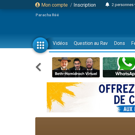
Mon compte
/
Inscription
2 personnes 
3 personnes 
Paracha Réé
2 nouvel
8 personn
4 personn
Vidéos
Question au Rav
Dons
F
Nouvelle émis
61 personnes
39 perso
Il reste 
Ariel vient 
Nathaniel vi
6 personn
2 personn
10 personnes
Il reste 