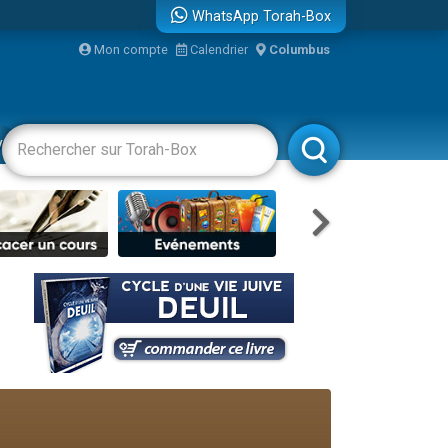
WhatsApp Torah-Box
Mon compte
Calendrier
Columbus
re
vertissements
Livres
Rabbanim
travers le temps
 leur maman
...