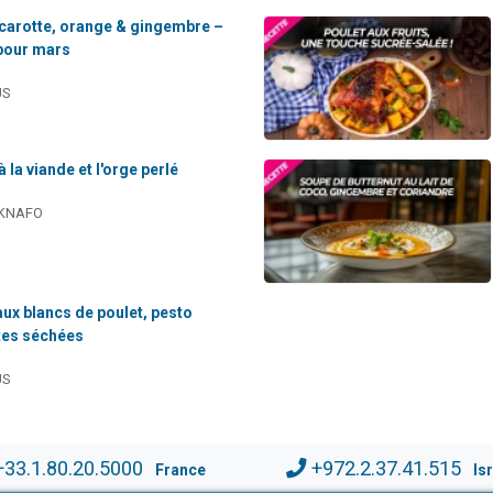
 carotte, orange & gingembre –
 pour mars
US
 la viande et l'orge perlé
 KNAFO
aux blancs de poulet, pesto
tes séchées
US
+33.1.80.20.5000
+972.2.37.41.515
France
Is