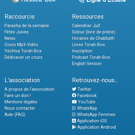
Raccourcis
Ressources
Paracha de la semaine
Calendrier Juif
Fêtes Juives
Sidour (livre de prière)
News
Horaires de Chabbath
Cours Mp3-Vidéo
Livres Torah-Box
Yéchiva Torah-Box
Inscription
Dédicacer un cours
Podcast Torah-Box
English Version
L'association
Retrouvez-nous...
A propos de l'association
Twitter
Faire un don !
Facebook
Mentions légales
YouTube
Nous contacter
WhatsApp
Aide (FAQ)
WhatsApp Femmes
Application iOS
Application Android