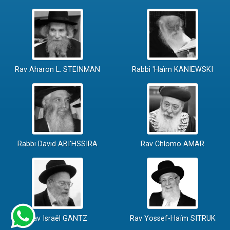
Rav Aharon L. STEINMAN
Rabbi 'Haïm KANIEWSKI
Rabbi David ABI'HSSIRA
Rav Chlomo AMAR
Rav Israël GANTZ
Rav Yossef-Haïm SITRUK