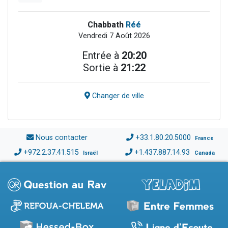
Chabbath
Réé
Vendredi 7 Août 2026
Entrée à
20:20
Sortie à
21:22
Changer de ville
Nous contacter
+33.1.80.20.5000
France
+972.2.37.41.515
+1.437.887.14.93
Israël
Canada