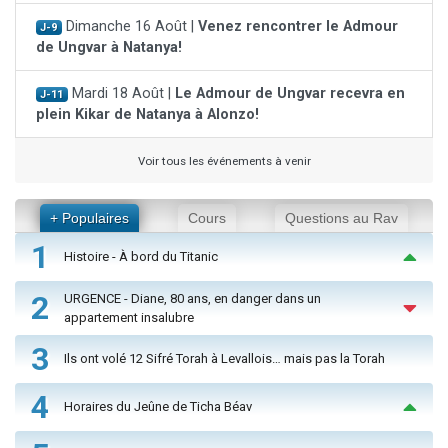
Dimanche 16 Août |
Venez rencontrer le Admour
J-9
de Ungvar à Natanya!
Mardi 18 Août |
Le Admour de Ungvar recevra en
J-11
plein Kikar de Natanya à Alonzo!
Voir tous les événements à venir
+ Populaires
Cours
Questions au Rav
1
Histoire - À bord du Titanic
2
URGENCE - Diane, 80 ans, en danger dans un
appartement insalubre
3
Ils ont volé 12 Sifré Torah à Levallois… mais pas la Torah
4
Horaires du Jeûne de Ticha Béav