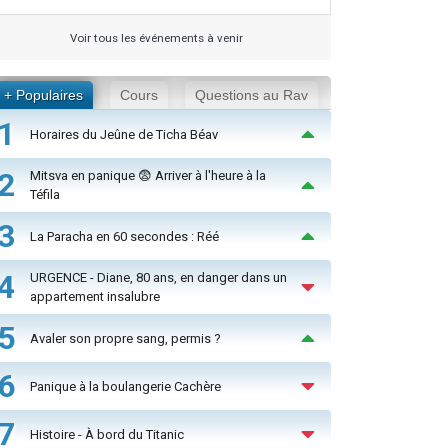
Voir tous les événements à venir
+ Populaires
Cours
Questions au Rav
1
Horaires du Jeûne de Ticha Béav
2
Mitsva en panique 😨 Arriver à l'heure à la
Téfila
3
La Paracha en 60 secondes : Réé
4
URGENCE - Diane, 80 ans, en danger dans un
appartement insalubre
5
Avaler son propre sang, permis ?
6
Panique à la boulangerie Cachère
7
Histoire - À bord du Titanic