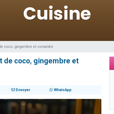
 viennent de demander une bénédiction
viennent de nous rejoindre sur WhatsApp
49 places pour étudier en groupe sur Zoom
 donner son Maasser
donner son Maasser
 de coco, gingembre et coriandre
it de coco, gingembre et
Envoyer
WhatsApp