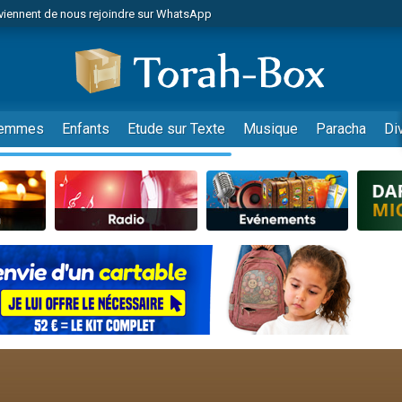
viennent de nous rejoindre sur WhatsApp
r vient de donner son Maasser
nes viennent de faire un don pour Événements Torah-Box
es viennent de faire un don pour Tsédaka : pauvres d'Israel
viennent de nous rejoindre sur WhatsApp
emmes
Enfants
Etude sur Texte
Musique
Paracha
Di
 viennent de demander une bénédiction
es viennent de faire un don pour Diane, 80 ans, dans un appartement insalub
49 places pour étudier en groupe sur Zoom
viennent de nous rejoindre sur WhatsApp
 viennent de demander une bénédiction
49 places pour étudier en groupe sur Zoom
viennent de nous rejoindre sur WhatsApp
viennent de nous rejoindre sur WhatsApp
es viennent de faire un don pour Reloger Rivka, 6 enfants, victime de violences
es viennent de faire un don pour 1 Journée de Vacances Pour les Enfants