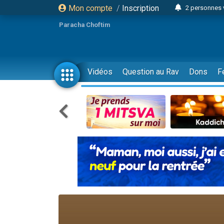
Mon compte
/
Inscription
2 personnes 
Lisbel Esthe
Paracha Choftim
3 person
2 personn
3 personnes 
Vidéos
Question au Rav
Dons
F
11 personnes
3 personn
Il reste 
2 personnes 
29 personnes
Il reste 
2 personnes 
6 personnes 
4 personn
2 personn