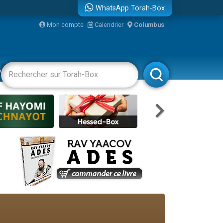
WhatsApp Torah-Box
Mon compte
Calendrier
Columbus
vertissements
Livres
Rabbanim
re
...