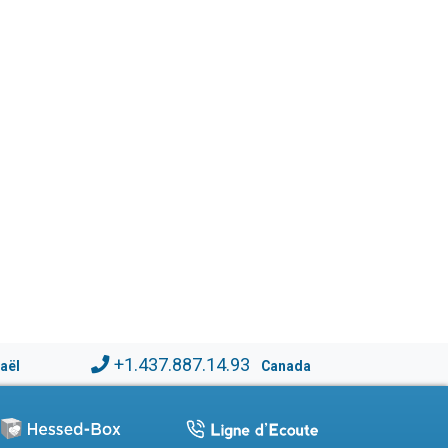
+1.437.887.14.93
raël
Canada