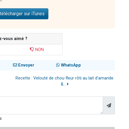
!"
télécharger sur iTunes
z-vous aimé ?
NON
Envoyer
WhatsApp
Recette : Velouté de chou-fleur rôti au lait d’amande
&...
s