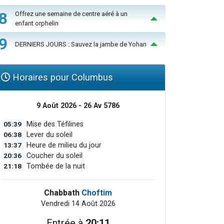
8
Offrez une semaine de centre aéré à un
enfant orphelin
9
DERNIERS JOURS : Sauvez la jambe de Yohan
Horaires pour Columbus
9 Août 2026 - 26 Av 5786
05:39
Mise des Téfilines
06:38
Lever du soleil
13:37
Heure de milieu du jour
20:36
Coucher du soleil
21:18
Tombée de la nuit
Chabbath
Choftim
Vendredi 14 Août 2026
Entrée à
20:11