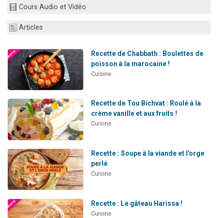
Cours Audio et Vidéo
Nouvelle émission radio : Visions de grandeur n°104 : Le Chabbath et le Birkat Hamazone à travers le temps
61 personnes viennent de demander une bénédiction
Articles
Ariel vient de donner son Maasser
Il reste 49 places pour étudier en groupe sur Zoom
Recette de Chabbath : Boulettes de
poisson à la marocaine !
Eva vient de donner son Maasser
Cuisine
Recette de Tou Bichvat : Roulé à la
crème vanille et aux fruits !
Cuisine
Recette : Soupe à la viande et l'orge
perlé
Cuisine
Recette : Le gâteau Harissa !
Cuisine