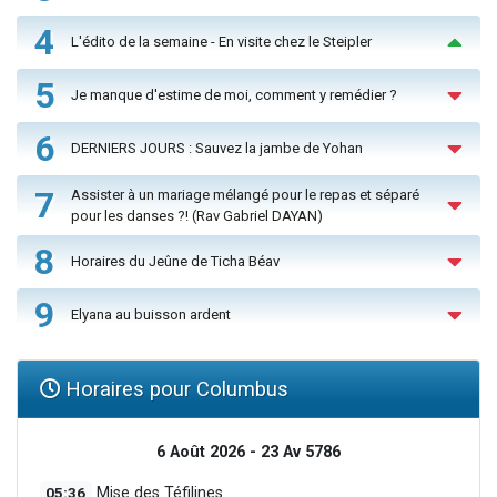
4
L'édito de la semaine - En visite chez le Steipler
5
Je manque d'estime de moi, comment y remédier ?
6
DERNIERS JOURS : Sauvez la jambe de Yohan
7
Assister à un mariage mélangé pour le repas et séparé
pour les danses ?! (Rav Gabriel DAYAN)
8
Horaires du Jeûne de Ticha Béav
9
Elyana au buisson ardent
Horaires pour Columbus
6 Août 2026 - 23 Av 5786
05:36
Mise des Téfilines