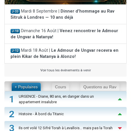
Mardi 8 Septembre |
Dinner d'hommage au Rav
J-33
Sitruk à Londres — 10 ans déjà
Dimanche 16 Août |
Venez rencontrer le Admour
J-10
de Ungvar à Natanya!
Mardi 18 Août |
Le Admour de Ungvar recevra en
J-12
plein Kikar de Natanya à Alonzo!
Voir tous les événements à venir
+ Populaires
Cours
Questions au Rav
1
URGENCE - Diane, 80 ans, en danger dans un
appartement insalubre
2
Histoire - À bord du Titanic
3
Ils ont volé 12 Sifré Torah à Levallois… mais pas la Torah