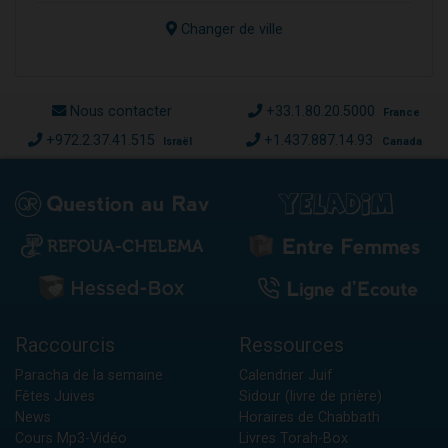
Changer de ville
Nous contacter
+33.1.80.20.5000
France
+972.2.37.41.515
+1.437.887.14.93
Israël
Canada
Raccourcis
Ressources
Paracha de la semaine
Calendrier Juif
Fêtes Juives
Sidour (livre de prière)
News
Horaires de Chabbath
Cours Mp3-Vidéo
Livres Torah-Box