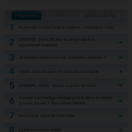
+ Populaires
Cours
Questions au Rav
1
Ils ont volé 12 Sifré Torah à Levallois… mais pas la Torah
2
URGENCE - Diane, 80 ans, en danger dans un
appartement insalubre
3
Je manque d'estime de moi, comment y remédier ?
4
L'édito de la semaine - En visite chez le Steipler
5
DERNIERS JOURS : Sauvez la jambe de Yohan
6
Assister à un mariage mélangé pour le repas et séparé
pour les danses ?! (Rav Gabriel DAYAN)
7
Horaires du Jeûne de Ticha Béav
8
Elyana au buisson ardent