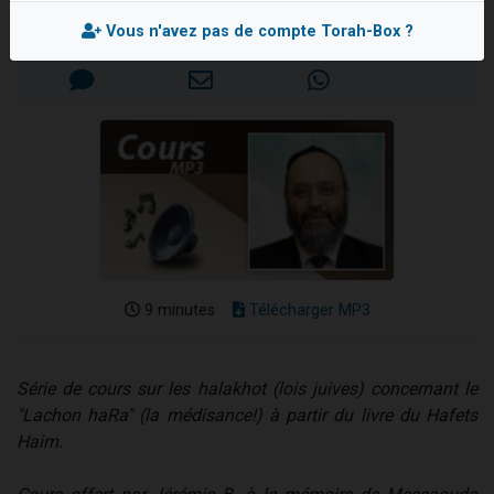
6 personnes viennent de faire un don pour 5 enfants déjà orphelins risquent de perdre leur maman
Mis en ligne le Jeudi 22 Mars 2007
Vous n'avez pas de compte Torah-Box ?
2 personnes viennent de faire un don pour Reloger Rivka, 6 enfants, victime de violences...
10 personnes viennent de demander une bénédiction
Il reste 49 places pour étudier en groupe sur Zoom
3 personnes viennent de faire un don pour Diane, 80 ans, dans un appartement insalubre
9 minutes
Télécharger MP3
Série de cours sur les halakhot (lois juives) concernant le
"Lachon haRa" (la médisance!) à partir du livre du Hafets
Haim.