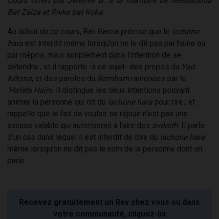
Cours offert par Jérémie B. à la mémoire de Messaouda
Bat Zaiza et Rivka bat Koka.
Au début de ce cours, Rav Garcia précise que le
lachone
hara
est interdit même lorsqu’on ne le dit pas par haine ou
par mépris, mais simplement dans l’intention de se
détendre ; et il rapporte -à ce sujet- des propos du
Yad
Kétana
, et des paroles du
Rambam
ramenées par le
‘Hafets Haïm
. Il distingue les deux intentions pouvant
animer la personne qui dit du
lachone hara
pour rire ; et
rappelle que le fait de vouloir se réjouir n’est pas une
excuse valable qui autoriserait à faire des
avéroth
. Il parle
d’un cas dans lequel il est interdit de dire du
lachone hara
même lorsqu’on ne dit pas le nom de la personne dont on
parle.
Recevez gratuitement un Rav chez vous ou dans
votre communauté, cliquez-ici