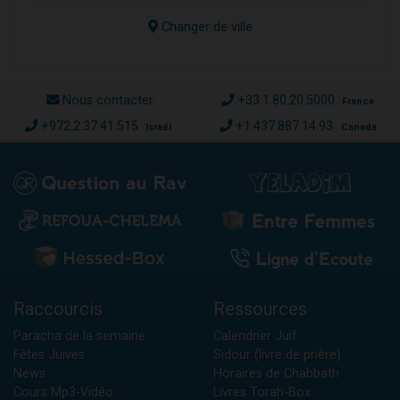
Changer de ville
Nous contacter
+33.1.80.20.5000
France
+972.2.37.41.515
+1.437.887.14.93
Israël
Canada
Raccourcis
Ressources
Paracha de la semaine
Calendrier Juif
Fêtes Juives
Sidour (livre de prière)
News
Horaires de Chabbath
Cours Mp3-Vidéo
Livres Torah-Box