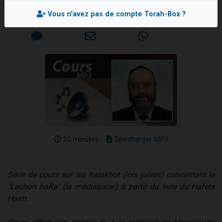
Nouvelle émission radio : Visions de grandeur n°104 : Le Chabbath et le Birkat Hamazone à travers le temps
Mis en ligne le Jeudi 22 Mars 2007
Vous n'avez pas de compte Torah-Box ?
61 personnes viennent de demander une bénédiction
Ariel vient de donner son Maasser
Il reste 49 places pour étudier en groupe sur Zoom
Eva vient de donner son Maasser
10 minutes
Télécharger MP3
Série de cours sur les halakhot (lois juives) concernant le
"Lachon haRa" (la médisance!) à partir du livre du Hafets
Haim.