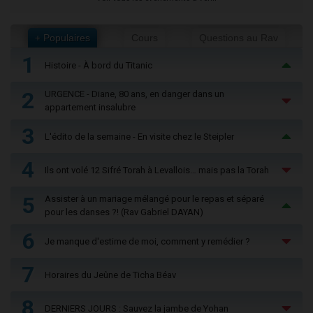
+ Populaires
Cours
Questions au Rav
1
Histoire - À bord du Titanic
2
URGENCE - Diane, 80 ans, en danger dans un
appartement insalubre
3
L'édito de la semaine - En visite chez le Steipler
4
Ils ont volé 12 Sifré Torah à Levallois… mais pas la Torah
5
Assister à un mariage mélangé pour le repas et séparé
pour les danses ?! (Rav Gabriel DAYAN)
6
Je manque d'estime de moi, comment y remédier ?
7
Horaires du Jeûne de Ticha Béav
8
DERNIERS JOURS : Sauvez la jambe de Yohan