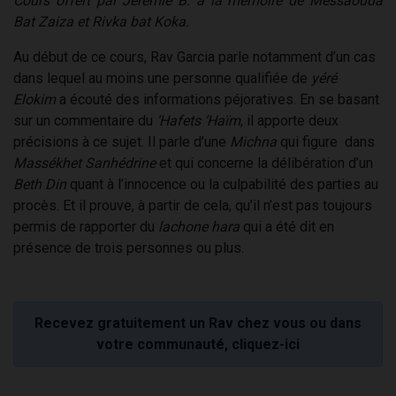
Cours offert par Jérémie B. à la mémoire de Messaouda
Bat Zaiza et Rivka bat Koka.
Au début de ce cours, Rav Garcia parle notamment d’un cas
dans lequel au moins une personne qualifiée de
yéré
Elokim
a écouté des informations péjoratives. En se basant
sur un commentaire du
‘Hafets ‘Haïm
, il apporte deux
précisions à ce sujet. Il parle d’une
Michna
qui figure dans
Massékhet Sanhédrine
et qui concerne la délibération d’un
Beth Din
quant à l’innocence ou la culpabilité des parties au
procès. Et il prouve, à partir de cela, qu’il n’est pas toujours
permis de rapporter du
lachone hara
qui a été dit en
présence de trois personnes ou plus.
Recevez gratuitement un Rav chez vous ou dans
votre communauté, cliquez-ici