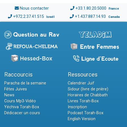
Nous contacter
+33.1.80.20.5000
France
+972.2.37.41.515
+1.437.887.14.93
Israël
Canada
Raccourcis
Ressources
Paracha de la semaine
Calendrier Juif
Fêtes Juives
Sidour (livre de prière)
News
Horaires de Chabbath
Cours Mp3-Vidéo
Livres Torah-Box
Yéchiva Torah-Box
Inscription
Dédicacer un cours
Podcast Torah-Box
English Version