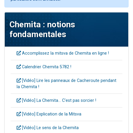
3 personnes viennent de nous rejoindre sur WhatsApp
11 personnes viennent de demander une bénédiction
Chemita : notions
Il reste 49 places pour étudier en groupe sur Zoom
fondamentales
3 personnes viennent de faire un don pour Diane, 80 ans, dans un appartement insalubre
5 personnes viennent de faire un don pour Reloger Rivka, 6 enfants, victime de violences...
Accomplissez la mitsva de Chemita en ligne !
Calendrier Chemita 5782 !
[Vidéo] Lire les panneaux de Cacheroute pendant
la Chemita !
[Vidéo] La Chemita... C'est pas sorcier !
[Vidéo] Explication de la Mitsva
[Vidéo] Le sens de la Chemita