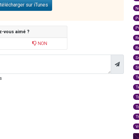
télécharger sur iTunes
N
P
P
z-vous aimé ?
R
NON
R
S
S
T
s
T
T
T
T
V