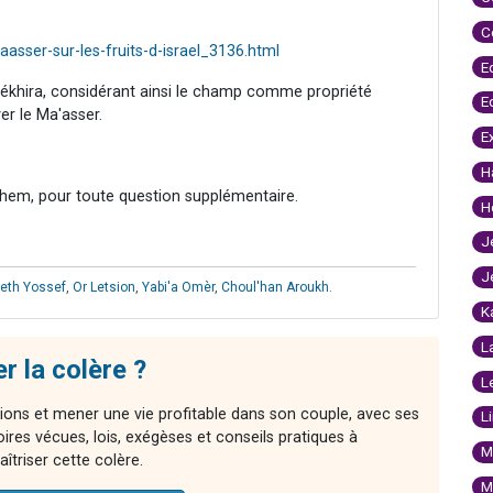
C
asser-sur-les-fruits-d-israel_3136.html
E
 Mékhira, considérant ainsi le champ comme propriété
E
ver le Ma'asser.
E
H
hem, pour toute question supplémentaire.
H
J
J
eth Yossef
,
Or Letsion
,
Yabi'a Omèr
,
Choul'han Aroukh
.
K
L
 la colère ?
L
ns et mener une vie profitable dans son couple, avec ses
L
oires vécues, lois, exégèses et conseils pratiques à
M
îtriser cette colère.
M