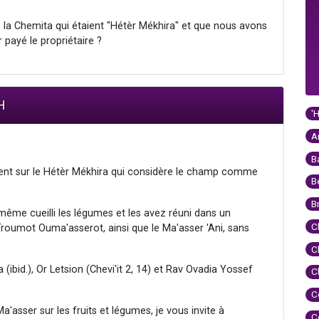
 la Chemita qui étaient "Hétèr Mékhira" et que nous avons
payé le propriétaire ?
H
'
A
B
t sur le Hétèr Mékhira qui considère le champ comme
B
B
ême cueilli les légumes et les avez réuni dans un
C
 Troumot Ouma'asserot, ainsi que le Ma'asser 'Ani, sans
C
ibid.), Or Letsion (Chevi'it 2, 14) et Rav Ovadia Yossef
C
C
a'asser sur les fruits et légumes, je vous invite à
C