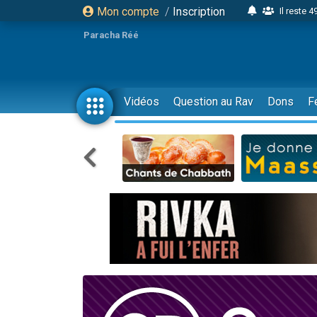
Mon compte
/
Inscription
Il reste 
16 person
Paracha Réé
2 personnes 
6 personnes 
4 personn
Vidéos
Question au Rav
Dons
F
2 personn
17 personnes
4 personnes 
Il reste 
Eva vient de
4 personnes 
3 personnes 
Odaya vient 
3 personn
2 personnes 