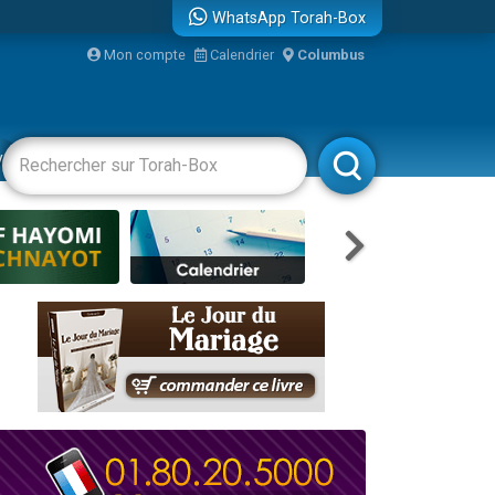
WhatsApp Torah-Box
bre
Mon compte
Calendrier
Columbus
...
vertissements
Livres
Rabbanim