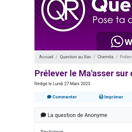
13 personnes
30 perso
Il reste 
12 nouve
29 personnes
Accueil
Question au Rav
Chemita
Prélev
Prélever le Ma'asser sur
Rédigé le Lundi 27 Mars 2023
Commenter
Imprimer
La question de Anonyme
Rav bonsoir,