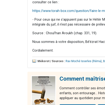
consulter ce lien :
https://www.torah-box.com/question/faire-le-ma
- Pour ceux qui ne s'appuient pas sur le Hétèr
intégrale du juif, il n'est pas nécessaire de préle
Source : Choul'han Aroukh (chap. 331, 19).
Nous sommes à votre disposition, Bé’ézrat Hac
Cordialement.
Mékorot / Sources :
Rav Moché Isserles (Réma)
,
B
Comment maîtriser
Comment contrôler ses émotio
enfants, son entourage... Hist
appliquer au quotidien pour ma