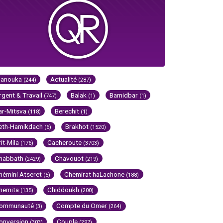
Hanouka
Actualité
(244)
(287)
rgent & Travail
Balak
Bamidbar
(747)
(1)
(1)
ar-Mitsva
Berechit
(118)
(1)
eth-Hamikdach
Brakhot
(6)
(1520)
rit-Mila
Cacheroute
(176)
(3703)
habbath
Chavouot
(2429)
(219)
hémini Atseret
Chemirat haLachone
(5)
(188)
hemita
Chiddoukh
(135)
(200)
ommunauté
Compte du Omer
(3)
(264)
onversion
Couple
(303)
(297)