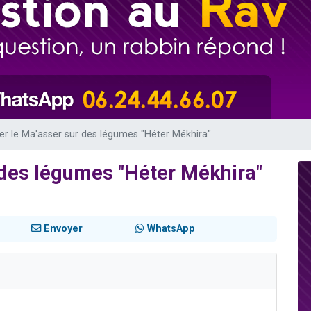
 viennent de demander une bénédiction
nnes viennent de faire un don pour Sauvez la jambe de Yohan
49 places pour étudier en groupe sur Zoom
lles musiques dans Torah-Box Music
 viennent de demander une bénédiction
er le Ma'asser sur des légumes "Héter Mékhira"
 des légumes "Héter Mékhira"
Envoyer
WhatsApp