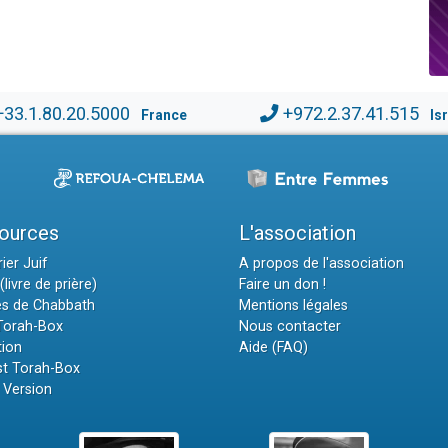
+33.1.80.20.5000
+972.2.37.41.515
France
Is
ources
L'association
ier Juif
A propos de l'association
(livre de prière)
Faire un don !
es de Chabbath
Mentions légales
 Torah-Box
Nous contacter
tion
Aide (FAQ)
t Torah-Box
 Version