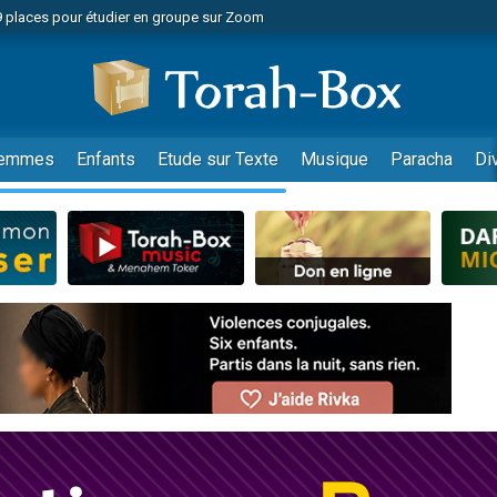
49 places pour étudier en groupe sur Zoom
nes viennent de faire un don pour Diane, 80 ans, dans un appartement insalu
viennent de nous rejoindre sur WhatsApp
viennent de nous rejoindre sur WhatsApp
es viennent de faire un don pour Reloger Rivka, 6 enfants, victime de violences
emmes
Enfants
Etude sur Texte
Musique
Paracha
Di
es viennent de faire un don pour 1 Journée de Vacances Pour les Enfants
 viennent de demander une bénédiction
viennent de nous rejoindre sur WhatsApp
49 places pour étudier en groupe sur Zoom
 donner son Maasser
viennent de nous rejoindre sur WhatsApp
viennent de nous rejoindre sur WhatsApp
de donner son Maasser
es viennent de faire un don pour 5 jours de vacances aux Orphelins
viennent de nous rejoindre sur WhatsApp