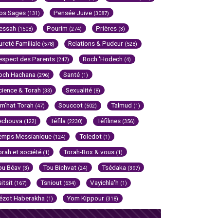
os Sages
Pensée Juive
(131)
(3087)
essah
Pourim
Prières
(1508)
(274)
(3)
ureté Familiale
Relations & Pudeur
(578)
(528)
espect des Parents
Roch 'Hodech
(247)
(4)
och Hachana
Santé
(296)
(1)
cience & Torah
Sexualité
(33)
(8)
im'hat Torah
Souccot
Talmud
(47)
(502)
(1)
echouva
Téfila
Téfilines
(122)
(2230)
(356)
emps Messianique
Toledot
(124)
(1)
orah et société
Torah-Box & vous
(1)
(1)
ou Béav
Tou Bichvat
Tsédaka
(3)
(24)
(397)
sitsit
Tsniout
Vayichla'h
(167)
(634)
(1)
ézot Haberakha
Yom Kippour
(1)
(318)