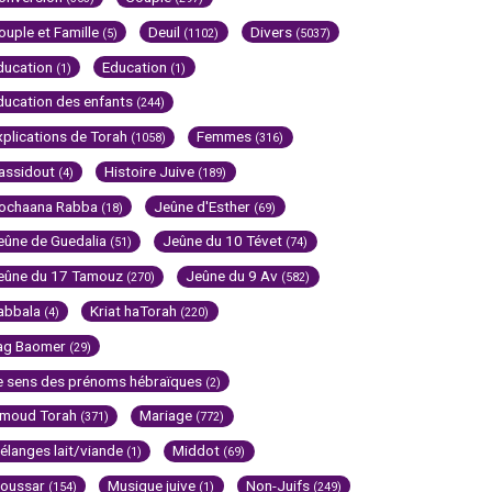
ouple et Famille
Deuil
Divers
(5)
(1102)
(5037)
ducation
Education
(1)
(1)
ducation des enfants
(244)
xplications de Torah
Femmes
(1058)
(316)
assidout
Histoire Juive
(4)
(189)
ochaana Rabba
Jeûne d'Esther
(18)
(69)
eûne de Guedalia
Jeûne du 10 Tévet
(51)
(74)
eûne du 17 Tamouz
Jeûne du 9 Av
(270)
(582)
abbala
Kriat haTorah
(4)
(220)
ag Baomer
(29)
e sens des prénoms hébraïques
(2)
imoud Torah
Mariage
(371)
(772)
élanges lait/viande
Middot
(1)
(69)
oussar
Musique juive
Non-Juifs
(154)
(1)
(249)