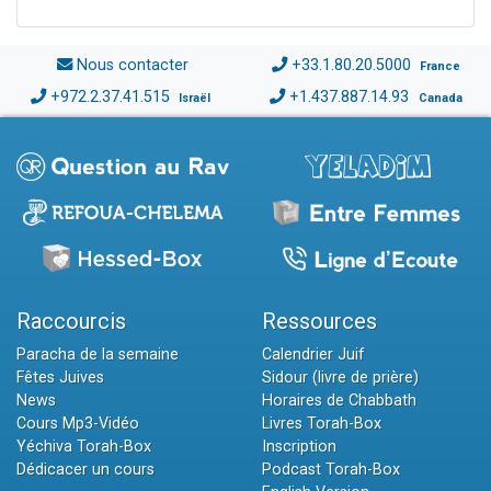
Nous contacter
+33.1.80.20.5000
France
+972.2.37.41.515
+1.437.887.14.93
Israël
Canada
Raccourcis
Ressources
Paracha de la semaine
Calendrier Juif
Fêtes Juives
Sidour (livre de prière)
News
Horaires de Chabbath
Cours Mp3-Vidéo
Livres Torah-Box
Yéchiva Torah-Box
Inscription
Dédicacer un cours
Podcast Torah-Box