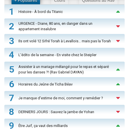
+ Populaires
Cours
Questions au Rav
1
Histoire - À bord du Titanic
2
URGENCE - Diane, 80 ans, en danger dans un
appartement insalubre
3
Ils ont volé 12 Sifré Torah à Levallois… mais pas la Torah
4
L'édito de la semaine - En visite chez le Steipler
5
Assister à un mariage mélangé pour le repas et séparé
pour les danses ?! (Rav Gabriel DAYAN)
6
Horaires du Jeûne de Ticha Béav
7
Je manque d'estime de moi, comment y remédier ?
8
DERNIERS JOURS : Sauvez la jambe de Yohan
9
Être Juif, ça vaut des milliards