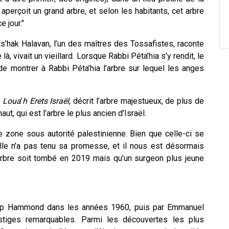
n aperçoit un grand arbre, et selon les habitants, cet arbre
e jour."
ts’hak Halavan, l’un des maîtres des Tossafistes, raconte
là, vivait un vieillard. Lorsque Rabbi Péta’hia s’y rendit, le
s de montrer à Rabbi Péta’hia l’arbre sur lequel les anges
n
Loua
’
h
Erets
Israël
, décrit l’arbre majestueux, de plus de
t, qui est l’arbre le plus ancien d’Israël.
e zone sous autorité palestinienne. Bien que celle-ci se
elle n’a pas tenu sa promesse, et il nous est désormais
’arbre soit tombé en 2019 mais qu’un surgeon plus jeune
ilip Hammond dans les années 1960, puis par Emmanuel
tiges remarquables. Parmi les découvertes les plus