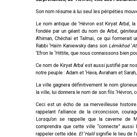
Son nom résume à lui seul les péripéties mouv
Le nom antique de ‘Hévron est Kiryat Arba’, la
fondée par un géant du nom de Arba’, géniteur
A’himan, Chéchaï et Talmaï, ce qui formerait u
Rabbi ‘Haïm Kaniewsky dans son
Lémikhsé
‘
At
‘Efron le ‘Hittite, que nous connaissons bien p
Ce nom de Kiryat Arba’ est aussi justifié par n
notre peuple : Adam et ‘Hava, Avraham et Sarah, 
La ville gagnera définitivement le nom glorieu
la ville, lui donnera le nom de son fils ‘Hévron
Ceci est un écho de sa merveilleuse histoir
rappelant l’alliance de la circoncision, cou
Lorsqu’on se rappelle que la caverne de M
comprendra que cette ville “connecte” aussi 
rappeler cette idée.
El
‘
Halil
signifie le lieu de