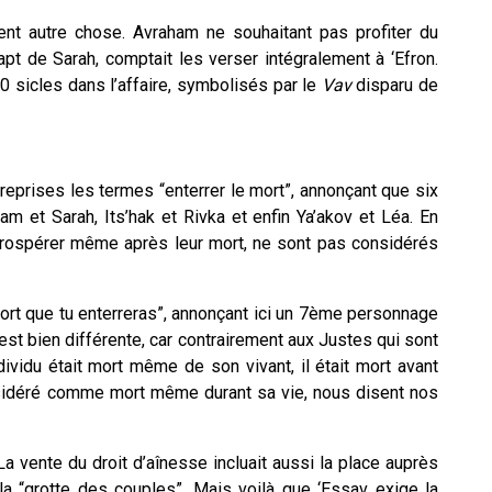
ent autre chose. Avraham ne souhaitant pas profiter du
pt de Sarah, comptait les verser intégralement à ‘Efron.
0 sicles dans l’affaire, symbolisés par le
Vav
disparu de
reprises les termes “enterrer le mort”, annonçant que six
am et Sarah, Its’hak et Rivka et enfin Ya’akov et Léa. En
 prospérer même après leur mort, ne sont pas considérés
ort que tu enterreras”, annonçant ici un 7ème personnage
i est bien différente, car contrairement aux Justes qui sont
ividu était mort même de son vivant, il était mort avant
nsidéré comme mort même durant sa vie, nous disent nos
. La vente du droit d’aînesse incluait aussi la place auprès
la “grotte des couples”. Mais voilà que ‘Essav exige la