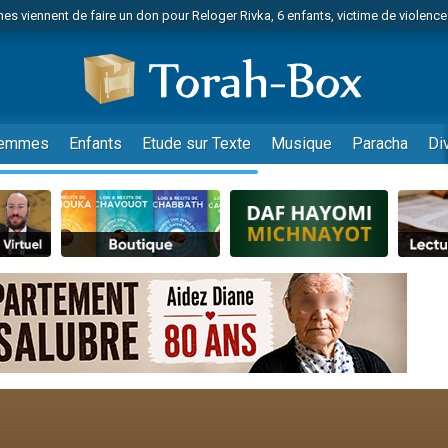
es viennent de faire un don pour Reloger Rivka, 6 enfants, victime de violences
es viennent de faire un don pour 1 Journée de Vacances Pour les Enfants
 viennent de demander une bénédiction
viennent de nous rejoindre sur WhatsApp
49 places pour étudier en groupe sur Zoom
emmes
Enfants
Etude sur Texte
Musique
Paracha
Di
nes viennent de faire un don pour Diane, 80 ans, dans un appartement insalu
 donner son Maasser
viennent de nous rejoindre sur WhatsApp
viennent de nous rejoindre sur WhatsApp
es viennent de faire un don pour 5 jours de vacances aux Orphelins
de donner son Maasser
viennent de nous rejoindre sur WhatsApp
 viennent de demander une bénédiction
lles musiques dans Torah-Box Music
nnes viennent de faire un don pour Sauvez la jambe de Yohan