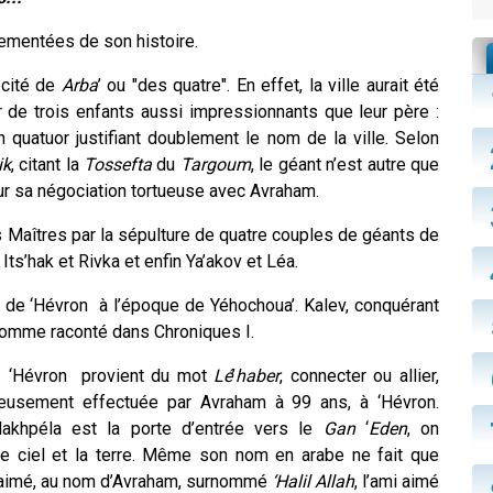
ementées de son histoire.
 cité de
Arba
’ ou "des quatre". En effet, la ville aurait été
 de trois enfants aussi impressionnants que leur père :
n quatuor justifiant doublement le nom de la ville. Selon
ik
, citant la
Tossefta
du
Targoum
, le géant n’est autre que
our sa négociation tortueuse avec Avraham.
os Maîtres par la sépulture de quatre couples de géants de
Its’hak et Rivka et enfin Ya’akov et Léa.
x de ‘Hévron à l’époque de Yéhochoua’. Kalev, conquérant
, comme raconté dans Chroniques I.
e. ‘Hévron provient du mot
Lé
’
haber
, connecter ou allier,
rageusement effectuée par Avraham à 99 ans, à ‘Hévron.
akhpéla est la porte d’entrée vers le
Gan
‘
Eden
, on
le ciel et la terre. Même son nom en arabe ne fait que
 l’aimé, au nom d’Avraham, surnommé
‘Halil Allah
, l’ami aimé