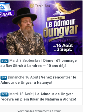
Mardi 8 Septembre |
Dinner d'hommage
J-32
au Rav Sitruk à Londres — 10 ans déjà
Dimanche 16 Août |
Venez rencontrer le
J-9
Admour de Ungvar à Natanya!
Mardi 18 Août |
Le Admour de Ungvar
J-11
recevra en plein Kikar de Natanya à Alonzo!
Voir tous les événements à venir