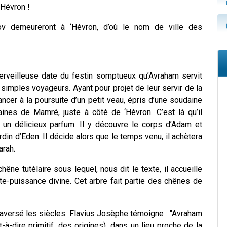
ù Hévron !
akov demeureront à ‘Hévron, d’où le nom de ville des
erveilleuse date du festin somptueux qu’Avraham servit
simples voyageurs. Ayant pour projet de leur servir de la
ncer à la poursuite d’un petit veau, épris d’une soudaine
aines de Mamré, juste à côté de ‘Hévron. C’est là qu’il
un délicieux parfum. Il y découvre le corps d’Adam et
in d’Eden. Il décide alors que le temps venu, il achètera
arah.
êne tutélaire sous lequel, nous dit le texte, il accueille
oute-puissance divine. Cet arbre fait partie des chênes de
traversé les siècles. Flavius Josèphe témoigne : "Avraham
à-dire primitif, des origines), dans un lieu proche de la