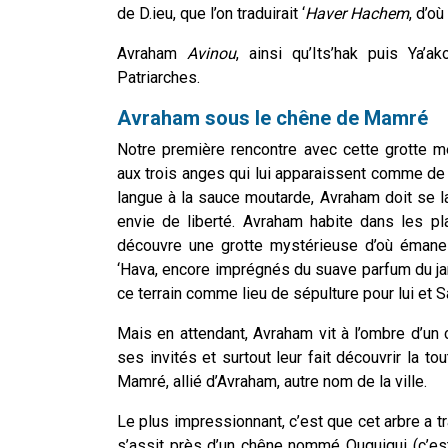
de D.ieu, que l’on traduirait ‘
Haver
Hachem
, d’o
Avraham
Avinou
, ainsi qu’Its’hak puis Ya’
Patriarches.
Avraham sous le chêne de Mamré
Notre première rencontre avec cette grotte m
aux trois anges qui lui apparaissent comme de 
langue à la sauce moutarde, Avraham doit se la
envie de liberté. Avraham habite dans les pl
découvre une grotte mystérieuse d’où émane 
‘Hava, encore imprégnés du suave parfum du jard
ce terrain comme lieu de sépulture pour lui et S
Mais en attendant, Avraham vit à l’ombre d’un ch
ses invités et surtout leur fait découvrir la t
Mamré, allié d’Avraham, autre nom de la ville.
Le plus impressionnant, c’est que cet arbre a 
s’assit près d’un chêne nommé Ouguigui (c’est-