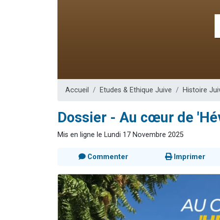
Il reste 
3 personnes 
2 personnes 
2 nouvel
6 personnes 
Accueil
Etudes & Ethique Juive
Histoire Jui
Dossier - Au cœur de 'Hé
Mis en ligne le Lundi 17 Novembre 2025
Commenter
Imprimer