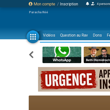
Mon compte
/
Inscription
4 personn
2 personn
Paracha Réé
17 personnes
4 personnes 
Il reste 
Vidéos
Question au Rav
Dons
F
23 person
Eva vient de
4 personnes 
3 personnes 
3 personn
Odaya vient 
2 personnes 
13 personnes
12 nouve
30 perso