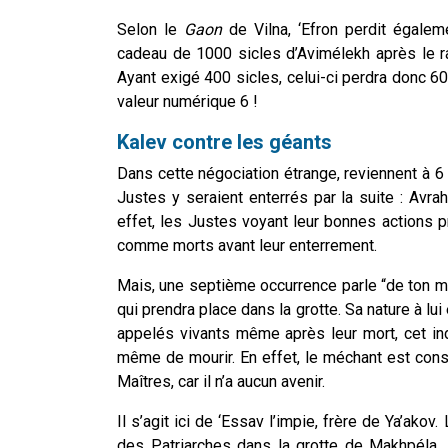
Selon le
Gaon
de Vilna, ‘Efron perdit égalem
cadeau de 1000 sicles d’Avimélekh après le ra
Ayant exigé 400 sicles, celui-ci perdra donc 60
valeur numérique 6 !
Kalev contre les géants
Dans cette négociation étrange, reviennent à 6 
Justes y seraient enterrés par la suite : Avrah
effet, les Justes voyant leur bonnes actions
comme morts avant leur enterrement.
Mais, une septième occurrence parle “de ton m
qui prendra place dans la grotte. Sa nature à lu
appelés vivants même après leur mort, cet ind
même de mourir. En effet, le méchant est co
Maîtres, car il n’a aucun avenir.
Il s’agit ici de ‘Essav l’impie, frère de Ya’akov
des Patriarches dans la grotte de Makhpéla, 