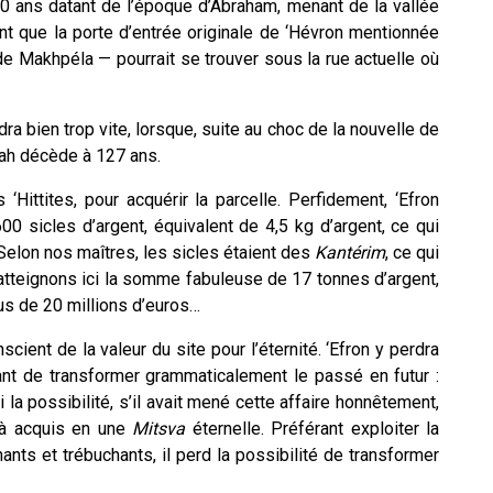
00 ans datant de l’époque d’Abraham, menant de la vallée
nt que la porte d’entrée originale de ‘Hévron mentionnée
e Makhpéla — pourrait se trouver sous la rue actuelle où
a bien trop vite, lorsque, suite au choc de la nouvelle de
Sarah décède à 127 ans.
Hittites, pour acquérir la parcelle. Perfidement, ‘Efron
0 sicles d’argent, équivalent de 4,5 kg d’argent, ce qui
Selon nos maîtres, les sicles étaient des
Kantérim
, ce qui
 atteignons ici la somme fabuleuse de 17 tonnes d’argent,
lus de 20 millions d’euros…
ent de la valeur du site pour l’éternité. ‘Efron y perdra
nt de transformer grammaticalement le passé en futur :
ici la possibilité, s’il avait mené cette affaire honnêtement,
jà acquis en une
Mitsva
éternelle. Préférant exploiter la
ants et trébuchants, il perd la possibilité de transformer