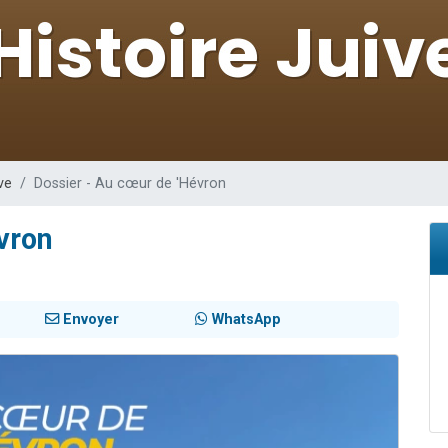
49 places pour étudier en groupe sur Zoom
viennent de nous rejoindre sur WhatsApp
viennent de nous rejoindre sur WhatsApp
les musiques dans Torah-Box Music
viennent de nous rejoindre sur WhatsApp
ve
Dossier - Au cœur de 'Hévron
vron
Envoyer
WhatsApp