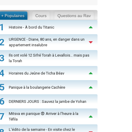
+ Populaires
Cours
Questions au Rav
1
Histoire - À bord du Titanic
2
URGENCE - Diane, 80 ans, en danger dans un
appartement insalubre
3
Ils ont volé 12 Sifré Torah à Levallois… mais pas
la Torah
4
Horaires du Jeûne de Ticha Béav
5
Panique à la boulangerie Cachère
6
DERNIERS JOURS : Sauvez la jambe de Yohan
7
Mitsva en panique 😨 Arriver à l'heure à la
Téfila
L'édito de la semaine - En visite chez le