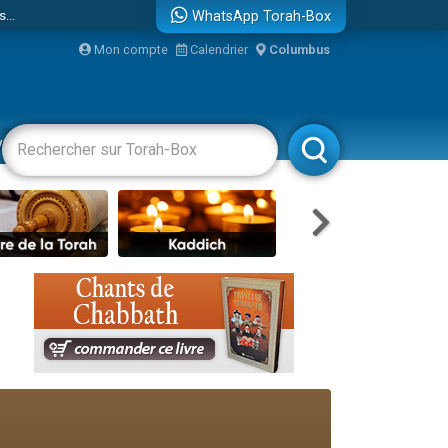
...
WhatsApp Torah-Box
Mon compte
Calendrier
Columbus
vertissements
Livres
Rabbanim
bre