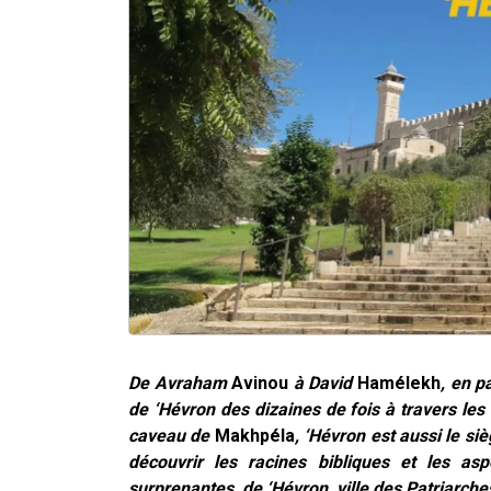
De Avraham
Avinou
à David
Hamélekh
, en p
de ‘Hévron des dizaines de fois à travers les
caveau de
Makhpéla
, ‘Hévron est aussi le s
découvrir les racines bibliques et les as
surprenantes, de ‘Hévron,
ville des Patriarches