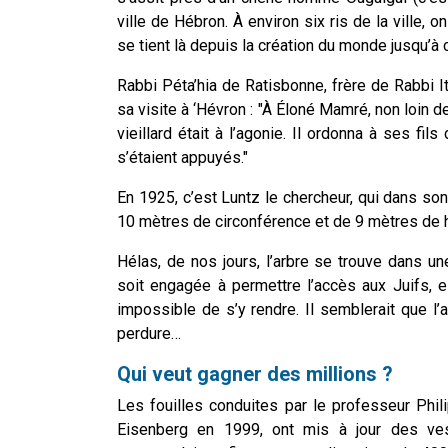
ville de Hébron. À environ six ris de la ville, o
se tient là depuis la création du monde jusqu’à c
Rabbi Péta’hia de Ratisbonne, frère de Rabbi I
sa visite à ‘Hévron : "À Éloné Mamré, non loin de 
vieillard était à l’agonie. Il ordonna à ses fil
s’étaient appuyés."
En 1925, c’est Luntz le chercheur, qui dans so
10 mètres de circonférence et de 9 mètres de hau
Hélas, de nos jours, l’arbre se trouve dans un
soit engagée à permettre l’accès aux Juifs, 
impossible de s’y rendre. Il semblerait que l
perdure…
Qui veut gagner des millions ?
Les fouilles conduites par le professeur Ph
Eisenberg en 1999, ont mis à jour des ves