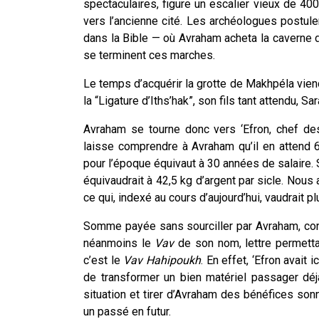
spectaculaires, figure un escalier vieux de 40
vers l’ancienne cité. Les archéologues postule
dans la Bible — où Avraham acheta la caverne d
se terminent ces marches.
Le temps d’acquérir la grotte de Makhpéla viendr
la “Ligature d’Iths’hak”, son fils tant attendu, 
Avraham se tourne donc vers ‘Efron, chef des ‘
laisse comprendre à Avraham qu’il en attend 60
pour l’époque équivaut à 30 années de salaire. 
équivaudrait à 42,5 kg d’argent par sicle. Nous
ce qui, indexé au cours d’aujourd’hui, vaudrait p
Somme payée sans sourciller par Avraham, consci
néanmoins le
Vav
de son nom, lettre permetta
c’est le
Vav
Hahipoukh
. En effet, ‘Efron avait 
de transformer un bien matériel passager dé
situation et tirer d’Avraham des bénéfices sonn
un passé en futur.