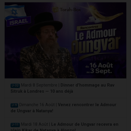
Mardi 8 Septembre |
Dinner d'hommage au Rav
J-32
Sitruk à Londres — 10 ans déjà
Dimanche 16 Août |
Venez rencontrer le Admour
J-9
de Ungvar à Natanya!
Mardi 18 Août |
Le Admour de Ungvar recevra en
J-11
plein Kikar de Natanya à Alonzo!