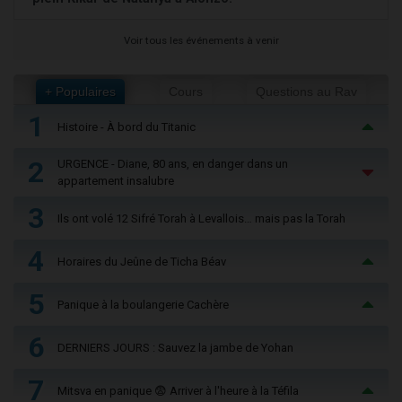
Voir tous les événements à venir
+ Populaires
Cours
Questions au Rav
1
Histoire - À bord du Titanic
2
URGENCE - Diane, 80 ans, en danger dans un
appartement insalubre
3
Ils ont volé 12 Sifré Torah à Levallois… mais pas la Torah
4
Horaires du Jeûne de Ticha Béav
5
Panique à la boulangerie Cachère
6
DERNIERS JOURS : Sauvez la jambe de Yohan
7
Mitsva en panique 😨 Arriver à l'heure à la Téfila