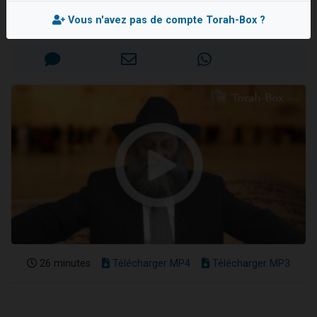
Rav Itshak 'HAVIV
Il reste 49 places pour étudier en groupe sur Zoom
Vous n'avez pas de compte Torah-Box ?
Mis en ligne le Dimanche 18 Avril 2021
3 personnes viennent de nous rejoindre sur WhatsApp
2 personnes viennent de nous rejoindre sur WhatsApp
2 nouvelles musiques dans Torah-Box Music
6 personnes viennent de nous rejoindre sur WhatsApp
26 minutes
Télécharger MP4
Télécharger MP3