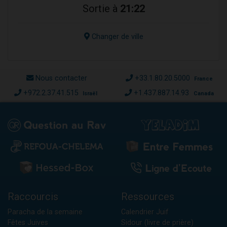
Sortie à
21:22
Changer de ville
Nous contacter
+33.1.80.20.5000
France
+972.2.37.41.515
+1.437.887.14.93
Israël
Canada
Raccourcis
Ressources
Paracha de la semaine
Calendrier Juif
Fêtes Juives
Sidour (livre de prière)