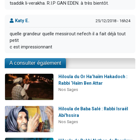
tsaddik li-verakha. R.I.P GAN EDEN. à très bientôt.
Katy E.
25/12/2018 - 16h24
quelle grandeur quelle messirout nefech il a fait déjà tout
petit
c est impressionnant
A consulter également
Hiloula du Or Ha’haïm Hakadoch :
Rabbi ‘Haïm Ben Attar
Nos Sages
Hiloula de Baba Salé : Rabbi Israël
Abi'hssira
Nos Sages