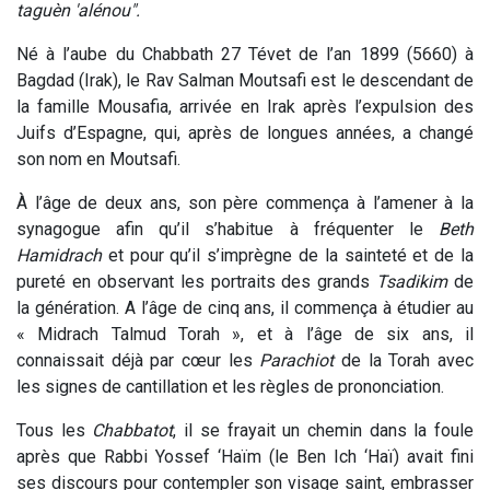
taguèn 'alénou".
Né à l’aube du Chabbath 27 Tévet de l’an 1899 (5660) à
Bagdad (Irak), le Rav Salman Moutsafi est le descendant de
la famille Mousafia, arrivée en Irak après l’expulsion des
Juifs d’Espagne, qui, après de longues années, a changé
son nom en Moutsafi.
À l’âge de deux ans, son père commença à l’amener à la
synagogue afin qu’il s’habitue à fréquenter le
Beth
Hamidrach
et pour qu’il s’imprègne de la sainteté et de la
pureté en observant les portraits des grands
Tsadikim
de
la génération. A l’âge de cinq ans, il commença à étudier au
« Midrach Talmud Torah », et à l’âge de six ans, il
connaissait déjà par cœur les
Parachiot
de la Torah avec
les signes de cantillation et les règles de prononciation.
Tous les
Chabbatot
, il se frayait un chemin dans la foule
après que Rabbi Yossef ‘Haïm (le Ben Ich ‘Haï) avait fini
ses discours pour contempler son visage saint, embrasser