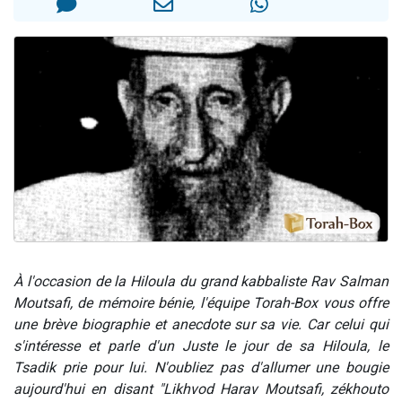
61 personnes viennent de demander une bénédiction
Il reste 49 places pour étudier en groupe sur Zoom
Ariel vient de donner son Maasser
Nathaniel vient de donner son Maasser
4 personnes viennent de nous rejoindre sur WhatsApp
À l'occasion de la Hiloula du grand kabbaliste Rav Salman
Moutsafi, de mémoire bénie, l'équipe Torah-Box vous offre
une brève biographie et anecdote sur sa vie. Car celui qui
s'intéresse et parle d'un Juste le jour de sa Hiloula, le
Tsadik prie pour lui. N'oubliez pas d'allumer une bougie
aujourd'hui en disant "Likhvod Harav Moutsafi, zékhouto