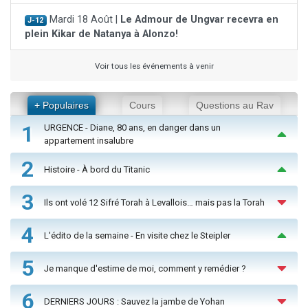
Mardi 18 Août |
Le Admour de Ungvar recevra en
J-12
plein Kikar de Natanya à Alonzo!
Voir tous les événements à venir
+ Populaires
Cours
Questions au Rav
1
URGENCE - Diane, 80 ans, en danger dans un
appartement insalubre
2
Histoire - À bord du Titanic
3
Ils ont volé 12 Sifré Torah à Levallois… mais pas la Torah
4
L'édito de la semaine - En visite chez le Steipler
5
Je manque d'estime de moi, comment y remédier ?
6
DERNIERS JOURS : Sauvez la jambe de Yohan