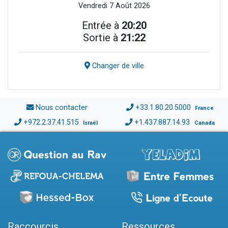
Vendredi 7 Août 2026
Entrée à
20:20
Sortie à
21:22
Changer de ville
Nous contacter
+33.1.80.20.5000
France
+972.2.37.41.515
+1.437.887.14.93
Israël
Canada
Raccourcis
Ressources