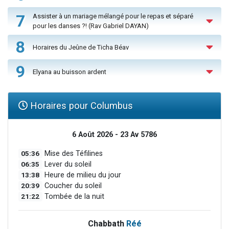
7
Assister à un mariage mélangé pour le repas et séparé
pour les danses ?! (Rav Gabriel DAYAN)
8
Horaires du Jeûne de Ticha Béav
9
Elyana au buisson ardent
Horaires pour Columbus
6 Août 2026 - 23 Av 5786
05:36
Mise des Téfilines
06:35
Lever du soleil
13:38
Heure de milieu du jour
20:39
Coucher du soleil
21:22
Tombée de la nuit
Chabbath
Réé