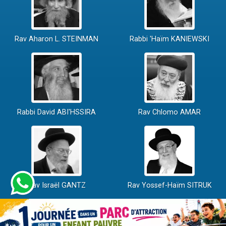
Rav Aharon L. STEINMAN
Rabbi 'Haïm KANIEWSKI
Rabbi David ABI'HSSIRA
Rav Chlomo AMAR
Rav Israël GANTZ
Rav Yossef-Haïm SITRUK