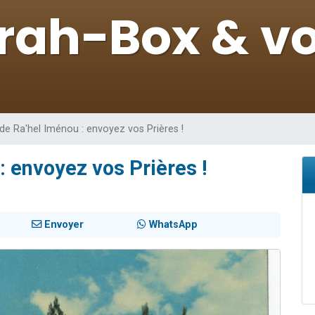
viennent de nous rejoindre sur WhatsApp
viennent de nous rejoindre sur WhatsApp
viennent de nous rejoindre sur WhatsApp
les musiques dans Torah-Box Music
es viennent de faire un don pour Reloger Rivka, 6 enfants, victime de violences
 de Ra'hel Iménou : envoyez vos Prières !
: envoyez vos Prières !
Envoyer
WhatsApp