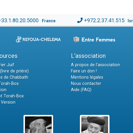
+33.1.80.20.5000
+972.2.37.41.515
France
Is
ources
L'association
ier Juif
A propos de l'association
(livre de prière)
Faire un don !
es de Chabbath
Mentions légales
 Torah-Box
Nous contacter
tion
Aide (FAQ)
t Torah-Box
 Version