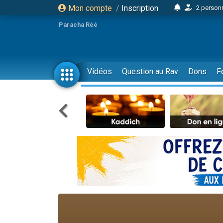
Mon compte
/
Inscription
2 personn
17 personnes
Paracha Réé
4 personnes 
Il reste 
23 person
Vidéos
Question au Rav
Dons
F
Eva vient de
4 personnes 
3 personnes 
3 personn
Odaya vient 
2 personnes 
13 personnes
12 nouve
30 perso
Il reste 