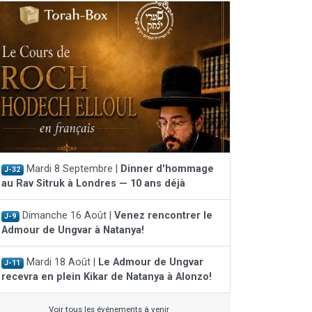
Mardi 8 Septembre |
Dinner d'hommage
J-32
au Rav Sitruk à Londres — 10 ans déjà
Dimanche 16 Août |
Venez rencontrer le
J-9
Admour de Ungvar à Natanya!
Mardi 18 Août |
Le Admour de Ungvar
J-11
recevra en plein Kikar de Natanya à Alonzo!
Voir tous les événements à venir