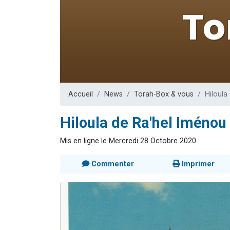
3 personnes 
2 personnes 
3 personnes 
2 nouvel
4 personn
Accueil
News
Torah-Box & vous
Hiloula
Hiloula de Ra'hel Iménou 
Mis en ligne le Mercredi 28 Octobre 2020
Commenter
Imprimer