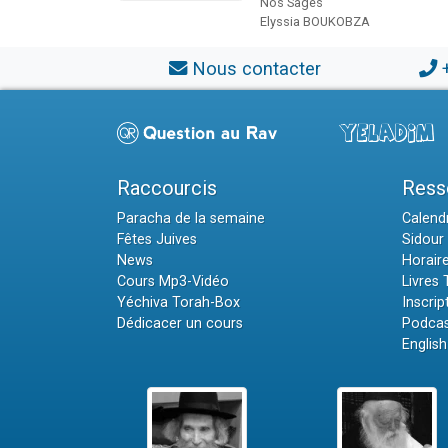
Nos Sages
Elyssia BOUKOBZA
Nous contacter
Raccourcis
Ress
Paracha de la semaine
Calendr
Fêtes Juives
Sidour 
News
Horair
Cours Mp3-Vidéo
Livres
Yéchiva Torah-Box
Inscrip
Dédicacer un cours
Podcas
English