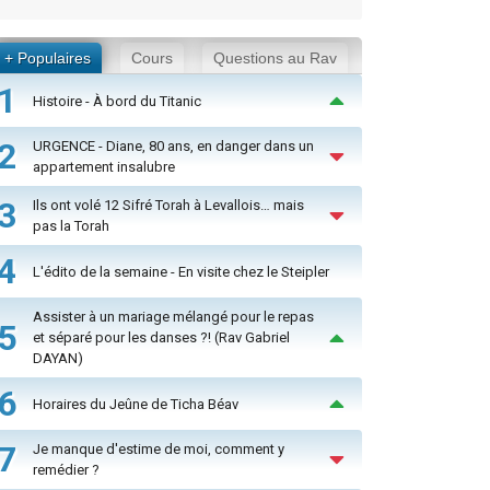
+ Populaires
Cours
Questions au Rav
1
Histoire - À bord du Titanic
2
URGENCE - Diane, 80 ans, en danger dans un
appartement insalubre
3
Ils ont volé 12 Sifré Torah à Levallois… mais
pas la Torah
4
L'édito de la semaine - En visite chez le Steipler
Assister à un mariage mélangé pour le repas
5
et séparé pour les danses ?! (Rav Gabriel
DAYAN)
6
Horaires du Jeûne de Ticha Béav
7
Je manque d'estime de moi, comment y
remédier ?