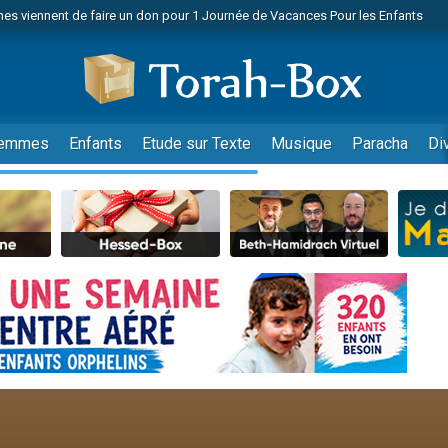
es viennent de faire un don pour 1 Journée de Vacances Pour les Enfants
 viennent de demander une bénédiction
viennent de nous rejoindre sur WhatsApp
49 places pour étudier en groupe sur Zoom
nes viennent de faire un don pour Diane, 80 ans, dans un appartement insalu
emmes
Enfants
Etude sur Texte
Musique
Paracha
Di
 donner son Maasser
viennent de nous rejoindre sur WhatsApp
viennent de nous rejoindre sur WhatsApp
es viennent de faire un don pour 5 jours de vacances aux Orphelins
de donner son Maasser
viennent de nous rejoindre sur WhatsApp
 viennent de demander une bénédiction
lles musiques dans Torah-Box Music
nnes viennent de faire un don pour Sauvez la jambe de Yohan
49 places pour étudier en groupe sur Zoom