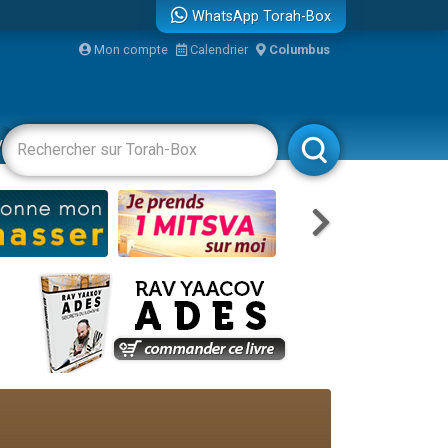
WhatsApp Torah-Box
Mon compte
Calendrier
Columbus
bre
vertissements
Livres
Rabbanim