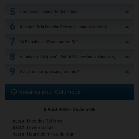
5
Horaires du Jeûne de Ticha Béav
6
Résumé de la Paracha Réé en animation Vidéo IA
7
La Paracha en 60 secondes : Réé
8
Hiloula du "Steïpeler" : Rabbi Ya’acov Israël Kanievsky
9
Avaler son propre sang, permis ?
Horaires pour Columbus
8 Août 2026 - 25 Av 5786
05:38
Mise des Téfilines
06:37
Lever du soleil
13:38
Heure de milieu du jour