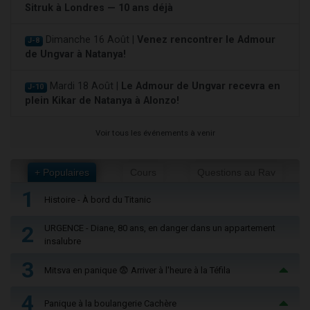
Sitruk à Londres — 10 ans déjà
Dimanche 16 Août |
Venez rencontrer le Admour
J-8
de Ungvar à Natanya!
Mardi 18 Août |
Le Admour de Ungvar recevra en
J-10
plein Kikar de Natanya à Alonzo!
Voir tous les événements à venir
+ Populaires
Cours
Questions au Rav
1
Histoire - À bord du Titanic
2
URGENCE - Diane, 80 ans, en danger dans un appartement
insalubre
3
Mitsva en panique 😨 Arriver à l'heure à la Téfila
4
Panique à la boulangerie Cachère