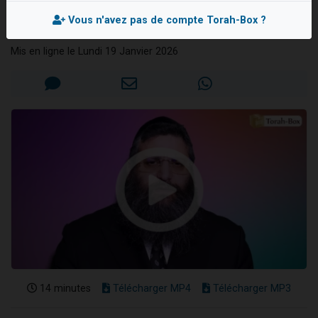
spirituelle !
13 personnes viennent de demander une bénédiction
Vous n'avez pas de compte Torah-Box ?
Rav Israël-Méïr CREMISI
30 personnes viennent de faire un don pour Sauvez la jambe de Yohan
Mis en ligne le Lundi 19 Janvier 2026
Il reste 49 places pour étudier en groupe sur Zoom
12 nouvelles musiques dans Torah-Box Music
29 personnes viennent de demander une bénédiction
14 minutes
Télécharger MP4
Télécharger MP3