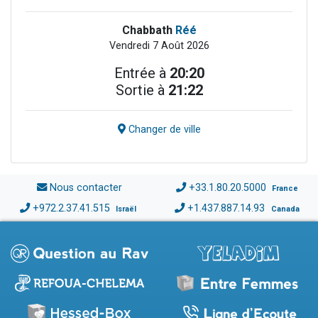
Chabbath
Réé
Vendredi 7 Août 2026
Entrée à
20:20
Sortie à
21:22
Changer de ville
Nous contacter
+33.1.80.20.5000
France
+972.2.37.41.515
+1.437.887.14.93
Israël
Canada