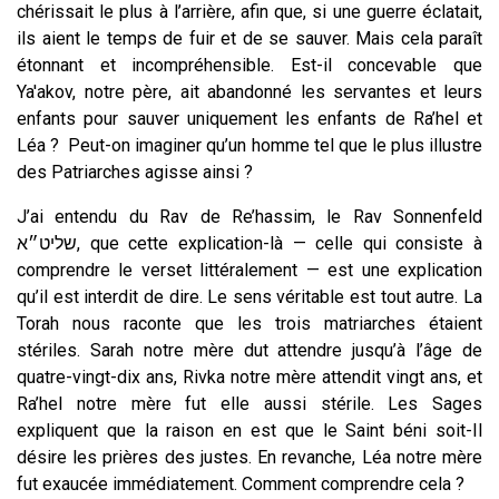
chérissait le plus à l’arrière, afin que, si une guerre éclatait,
ils aient le temps de fuir et de se sauver. Mais cela paraît
étonnant et incompréhensible. Est-il concevable que
Ya'akov, notre père, ait abandonné les servantes et leurs
enfants pour sauver uniquement les enfants de Ra’hel et
Léa ? Peut-on imaginer qu’un homme tel que le plus illustre
des Patriarches agisse ainsi ?
J’ai entendu du Rav de Re’hassim, le Rav Sonnenfeld
שליט״א, que cette explication-là — celle qui consiste à
comprendre le verset littéralement — est une explication
qu’il est interdit de dire. Le sens véritable est tout autre. La
Torah nous raconte que les trois matriarches étaient
stériles. Sarah notre mère dut attendre jusqu’à l’âge de
quatre-vingt-dix ans, Rivka notre mère attendit vingt ans, et
Ra’hel notre mère fut elle aussi stérile. Les Sages
expliquent que la raison en est que le Saint béni soit-Il
désire les prières des justes. En revanche, Léa notre mère
fut exaucée immédiatement. Comment comprendre cela ?