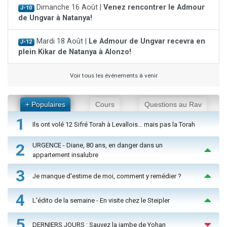
Dimanche 16 Août |
Venez rencontrer le Admour
J-10
de Ungvar à Natanya!
Mardi 18 Août |
Le Admour de Ungvar recevra en
J-12
plein Kikar de Natanya à Alonzo!
Voir tous les événements à venir
+ Populaires
Cours
Questions au Rav
1
Ils ont volé 12 Sifré Torah à Levallois… mais pas la Torah
2
URGENCE - Diane, 80 ans, en danger dans un
appartement insalubre
3
Je manque d'estime de moi, comment y remédier ?
4
L'édito de la semaine - En visite chez le Steipler
5
DERNIERS JOURS : Sauvez la jambe de Yohan