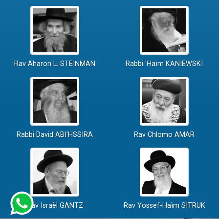
Rav Aharon L. STEINMAN
Rabbi 'Haïm KANIEWSKI
Rabbi David ABI'HSSIRA
Rav Chlomo AMAR
Rav Israël GANTZ
Rav Yossef-Haïm SITRUK