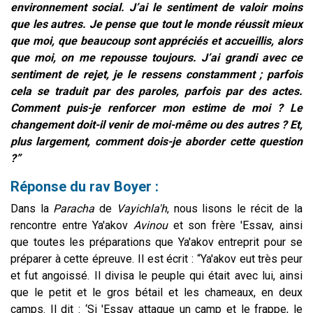
environnement social. J’ai le sentiment de valoir moins
que les autres. Je pense que tout le monde réussit mieux
que moi, que beaucoup sont appréciés et accueillis, alors
que moi, on me repousse toujours. J’ai grandi avec ce
sentiment de rejet, je le ressens constamment ; parfois
cela se traduit par des paroles, parfois par des actes.
Comment puis-je renforcer mon estime de moi ? Le
changement doit-il venir de moi-même ou des autres ? Et,
plus largement, comment dois-je aborder cette question
?”
Réponse du rav Boyer :
Dans la
Paracha
de
Vayichla'h
, nous lisons le récit de la
rencontre entre Ya'akov
Avinou
et son frère 'Essav, ainsi
que toutes les préparations que Ya'akov entreprit pour se
préparer à cette épreuve. Il est écrit : “Ya'akov eut très peur
et fut angoissé. Il divisa le peuple qui était avec lui, ainsi
que le petit et le gros bétail et les chameaux, en deux
camps. Il dit : ‘Si 'Essav attaque un camp et le frappe, le