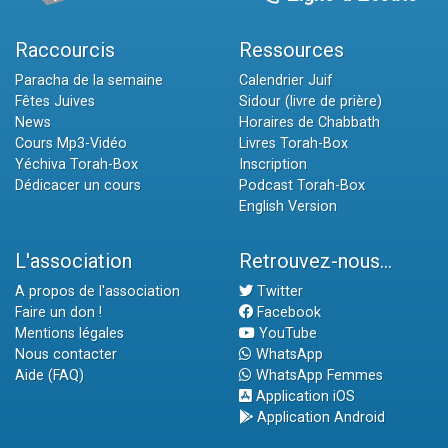
Raccourcis
Ressources
Paracha de la semaine
Calendrier Juif
Fêtes Juives
Sidour (livre de prière)
News
Horaires de Chabbath
Cours Mp3-Vidéo
Livres Torah-Box
Yéchiva Torah-Box
Inscription
Dédicacer un cours
Podcast Torah-Box
English Version
L'association
Retrouvez-nous...
A propos de l'association
Twitter
Faire un don !
Facebook
Mentions légales
YouTube
Nous contacter
WhatsApp
Aide (FAQ)
WhatsApp Femmes
Application iOS
Application Android