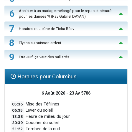
6
Assister à un mariage mélangé pour le repas et séparé
pour les danses ?! (Rav Gabriel DAYAN)
7
Horaires du Jeûne de Ticha Béav
8
Elyana au buisson ardent
9
Être Juif, ça vaut des milliards
Horaires pour Columbus
6 Août 2026 - 23 Av 5786
05:36
Mise des Téfilines
06:35
Lever du soleil
13:38
Heure de milieu du jour
20:39
Coucher du soleil
21:22
Tombée de la nuit