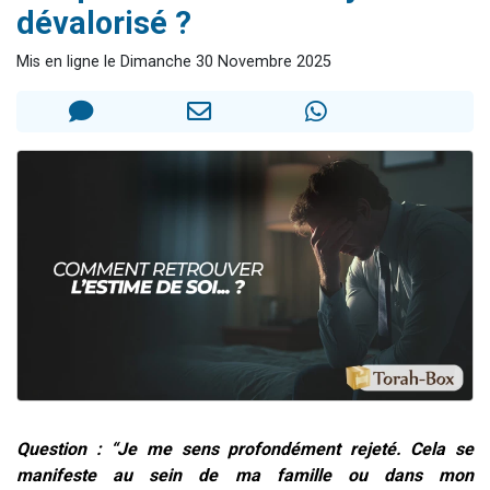
dévalorisé ?
6 personnes viennent de faire un don pour 5 enfants déjà orphelins risquent de perdre leur maman
2 personnes viennent de faire un don pour Reloger Rivka, 6 enfants, victime de violences...
Mis en ligne le Dimanche 30 Novembre 2025
10 personnes viennent de demander une bénédiction
Il reste 49 places pour étudier en groupe sur Zoom
2 personnes viennent de nous rejoindre sur WhatsApp
Question : “Je me sens profondément rejeté. Cela se
manifeste au sein de ma famille ou dans mon