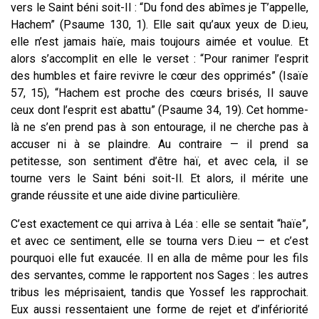
vers le Saint béni soit-Il : “Du fond des abîmes je T’appelle,
Hachem” (Psaume 130, 1). Elle sait qu’aux yeux de D.ieu,
elle n’est jamais haïe, mais toujours aimée et voulue. Et
alors s’accomplit en
elle
le verset : “Pour ranimer l’esprit
des humbles et faire revivre le cœur des opprimés” (Isaïe
57, 15), “Hachem est proche des cœurs brisés, Il sauve
ceux dont l’esprit est abattu” (Psaume 34, 19). Cet homme-
là ne s’en prend pas à son entourage, il ne cherche pas à
accuser ni à se plaindre. Au contraire — il prend sa
petitesse, son sentiment d’être haï, et avec cela, il se
tourne vers le Saint béni soit-Il. Et alors, il mérite une
grande réussite et une aide divine particulière.
C’est exactement ce qui arriva à Léa : elle se sentait “haïe”,
et avec ce sentiment, elle se tourna vers D.ieu — et c’est
pourquoi elle fut exaucée. Il en alla de même pour les fils
des servantes, comme le rapportent nos Sages : les autres
tribus les méprisaient, tandis que Yossef les rapprochait.
Eux aussi ressentaient une forme de rejet et d’infériorité