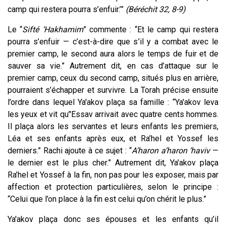
camp qui restera pourra s’enfuir.’”
(Béréchit 32, 8-9)
Le “
Sifté ‘Hakhamim
” commente : “Et le camp qui restera
pourra s’enfuir — c’est-à-dire que s’il y a combat avec le
premier camp, le second aura alors le temps de fuir et de
sauver sa vie.” Autrement dit, en cas d’attaque sur le
premier camp, ceux du second camp, situés plus en arrière,
pourraient s’échapper et survivre. La Torah précise ensuite
l’ordre dans lequel Ya'akov plaça sa famille : “Ya'akov leva
les yeux et vit qu’'Essav arrivait avec quatre cents hommes.
Il plaça alors les servantes et leurs enfants les premiers,
Léa et ses enfants après eux, et Ra’hel et Yossef les
derniers.” Rachi ajoute à ce sujet : “
A’haron a’haron ‘haviv
—
le dernier est le plus cher.” Autrement dit, Ya'akov plaça
Ra’hel et Yossef à la fin, non pas pour les exposer, mais par
affection et protection particulières, selon le principe :
“Celui que l’on place à la fin est celui qu’on chérit le plus.”
Ya'akov plaça donc ses épouses et les enfants qu’il