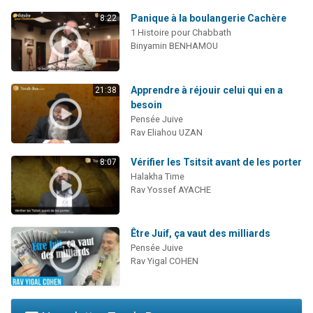
Panique à la boulangerie Cachère
8:22
1 Histoire pour Chabbath
Binyamin BENHAMOU
Apprendre à réjouir celui qui en a
21:38
besoin
Pensée Juive
Rav Eliahou UZAN
Vérifier les Tsitsit avant de les porter
8:07
Halakha Time
Rav Yossef AYACHE
Être Juif, ça vaut des milliards
Pensée Juive
Rav Yigal COHEN