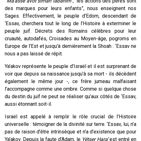
“Ma’assé avot siman labanim”
, “les actions des pères sont
des marques pour leurs enfants”, nous enseignent nos
Sages. Effectivement, le peuple d’Edom, descendant de
‘Essav, cherchera tout le long de l’Histoire à exterminer le
peuple juif. Décrets des Romains célèbres pour leur
cruauté, autodafés, Croisades au Moyen-âge, pogroms en
Europe de l’Est et jusqu'à dernièrement la Shoah : ‘Essav ne
nous a pas laissé de répit.
Ya’akov représente le peuple d’Israël et il est surprenant de
voir que depuis sa naissance jusqu'à sa mort - ils décèdent
également le même jour -, ce frère jumeau malfaisant
l’accompagne comme une ombre. Comme si quelque chose
du destin du juif ne peut se réaliser qu’aux côtés de ‘Essav,
aussi étonnant soit-il.
Israël est appelé à remplir le rôle crucial de l’Histoire
universelle : témoigner de la divinité sur terre. ‘Essav, lui, n’a
pas de raison d’être intrinsèque et n’a d’existence que pour
Ya’akov. Depuis la faute d’Adam, le
Yétser Hara’
est entré en