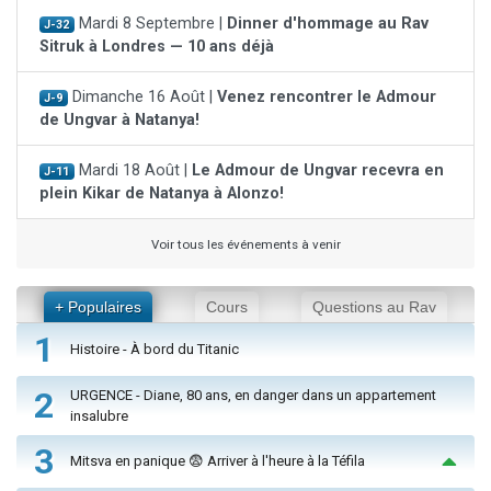
Mardi 8 Septembre |
Dinner d'hommage au Rav
J-32
Sitruk à Londres — 10 ans déjà
Dimanche 16 Août |
Venez rencontrer le Admour
J-9
de Ungvar à Natanya!
Mardi 18 Août |
Le Admour de Ungvar recevra en
J-11
plein Kikar de Natanya à Alonzo!
Voir tous les événements à venir
+ Populaires
Cours
Questions au Rav
1
Histoire - À bord du Titanic
2
URGENCE - Diane, 80 ans, en danger dans un appartement
insalubre
3
Mitsva en panique 😨 Arriver à l'heure à la Téfila