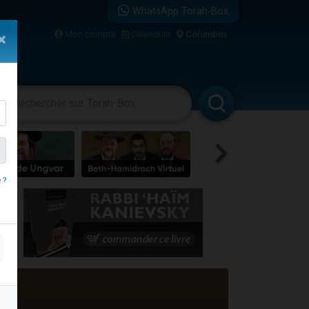
WhatsApp Torah-Box
bre
Mon compte
Calendrier
Columbus
×
...
vertissements
Livres
Rabbanim
 ?