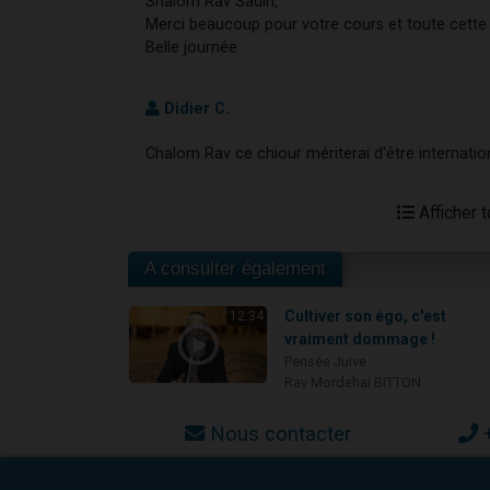
Shalom Rav Sadin,
Merci beaucoup pour votre cours et toute cette 
Belle journée
Didier C.
Chalom Rav ce chiour mériterai d'être internat
Afficher 
A consulter également
Cultiver son égo, c'est
12:34
vraiment dommage !
Pensée Juive
Rav Mordehai BITTON
Nous contacter