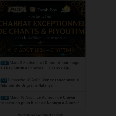
Mardi 8 Septembre |
Dinner d'hommage
J-31
au Rav Sitruk à Londres — 10 ans déjà
Dimanche 16 Août |
Venez rencontrer le
J-8
Admour de Ungvar à Natanya!
Mardi 18 Août |
Le Admour de Ungvar
J-10
recevra en plein Kikar de Natanya à Alonzo!
Voir tous les événements à venir