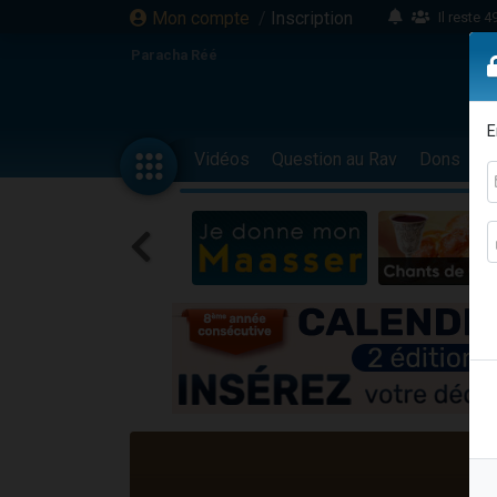
Mon compte
/
Inscription
Il reste 
16 person
Paracha Réé
2 personnes 
6 personnes 
E
4 personn
Vidéos
Question au Rav
Dons
F
2 personn
17 personnes
4 personnes 
Il reste 
Eva vient de
4 personnes 
3 personnes 
Odaya vient 
3 personn
2 personnes 