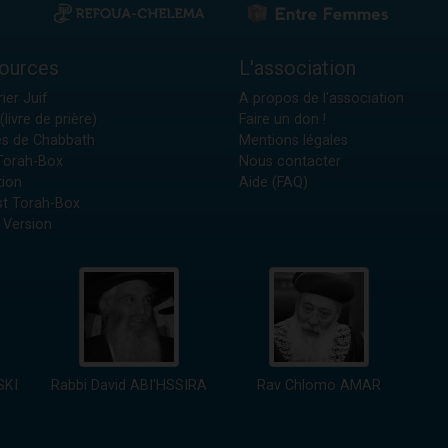
ources
L'association
ier Juif
A propos de l'association
(livre de prière)
Faire un don !
es de Chabbath
Mentions légales
 Torah-Box
Nous contacter
tion
Aide (FAQ)
t Torah-Box
 Version
SKI
Rabbi David ABI'HSSIRA
Rav Chlomo AMAR