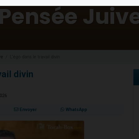
 viennent de demander une bénédiction
nnes viennent de faire un don pour Sauvez la jambe de Yohan
49 places pour étudier en groupe sur Zoom
lles musiques dans Torah-Box Music
 viennent de demander une bénédiction
ve
L'égo dans le travail divin
ail divin
2026
Envoyer
WhatsApp