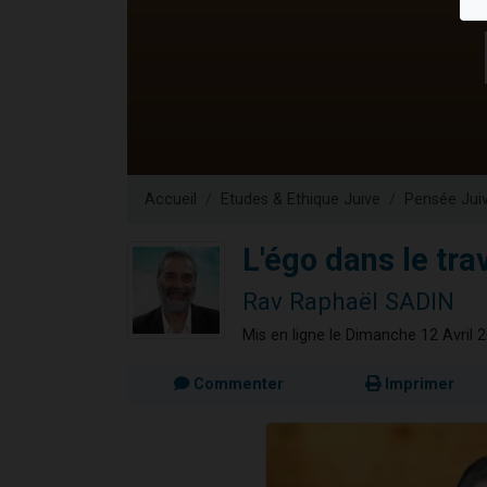
13 personnes
30 perso
Il reste 
12 nouve
29 personnes
Accueil
Etudes & Ethique Juive
Pensée Jui
L'égo dans le trav
Rav Raphaël SADIN
Mis en ligne le Dimanche 12 Avril 
Commenter
Imprimer