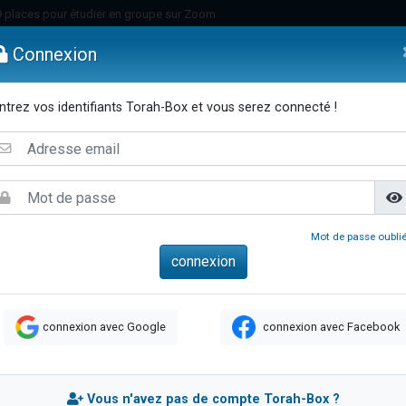
49 places pour étudier en groupe sur Zoom
nes viennent de faire un don pour Diane, 80 ans, dans un appartement insalu
Connexion
viennent de nous rejoindre sur WhatsApp
viennent de nous rejoindre sur WhatsApp
ntrez vos identifiants Torah-Box et vous serez connecté !
es viennent de faire un don pour Reloger Rivka, 6 enfants, victime de violences
emmes
Enfants
Etude sur Texte
Musique
Paracha
Di
es viennent de faire un don pour 1 Journée de Vacances Pour les Enfants
 viennent de demander une bénédiction
viennent de nous rejoindre sur WhatsApp
49 places pour étudier en groupe sur Zoom
Mot de passe oublié
 donner son Maasser
viennent de nous rejoindre sur WhatsApp
viennent de nous rejoindre sur WhatsApp
connexion avec Google
connexion avec Facebook
de donner son Maasser
es viennent de faire un don pour 5 jours de vacances aux Orphelins
viennent de nous rejoindre sur WhatsApp
Vous n'avez pas de compte Torah-Box ?