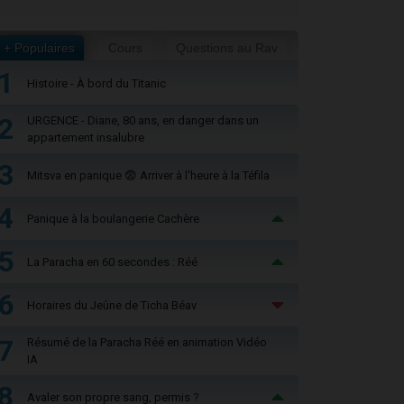
+ Populaires
Cours
Questions au Rav
1
Histoire - À bord du Titanic
2
URGENCE - Diane, 80 ans, en danger dans un
appartement insalubre
3
Mitsva en panique 😨 Arriver à l'heure à la Téfila
4
Panique à la boulangerie Cachère
5
La Paracha en 60 secondes : Réé
6
Horaires du Jeûne de Ticha Béav
7
Résumé de la Paracha Réé en animation Vidéo
IA
8
Avaler son propre sang, permis ?