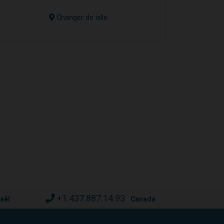
Changer de ville
+1.437.887.14.93
raël
Canada