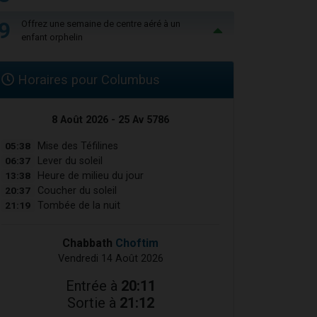
9
Offrez une semaine de centre aéré à un
enfant orphelin
Horaires pour Columbus
8 Août 2026 - 25 Av 5786
05:38
Mise des Téfilines
06:37
Lever du soleil
13:38
Heure de milieu du jour
20:37
Coucher du soleil
21:19
Tombée de la nuit
Chabbath
Choftim
Vendredi 14 Août 2026
Entrée à
20:11
Sortie à
21:12