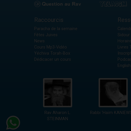
Raccourcis
Ress
Paracha de la semaine
Calendr
Fêtes Juives
Sidour 
News
Horair
Cours Mp3-Vidéo
Livres
Yéchiva Torah-Box
Inscrip
Dédicacer un cours
Podcas
English
Rav Aharon L.
Rabbi 'Haïm KANIEW
STEINMAN