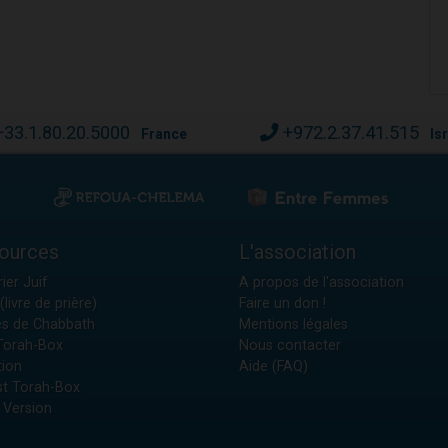
+33.1.80.20.5000
+972.2.37.41.515
France
Is
ources
L'association
ier Juif
A propos de l'association
(livre de prière)
Faire un don !
es de Chabbath
Mentions légales
 Torah-Box
Nous contacter
tion
Aide (FAQ)
t Torah-Box
 Version