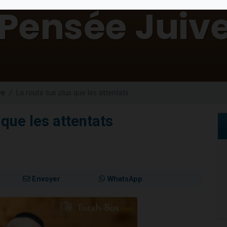
49 places pour étudier en groupe sur Zoom
lles musiques dans Torah-Box Music
viennent de nous rejoindre sur WhatsApp
viennent de nous rejoindre sur WhatsApp
viennent de nous rejoindre sur WhatsApp
ve
La route tue plus que les attentats
 que les attentats
Envoyer
WhatsApp