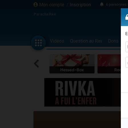
Mon compte
/
Inscription
6 personnes 
4 personn
Paracha Réé
2 personn
17 personnes
E
4 personnes 
Vidéos
Question au Rav
Dons
F
Il reste 
23 person
Eva vient de
4 personnes 
3 personnes 
3 personn
Odaya vient 
13 personnes
2 personnes 
30 perso