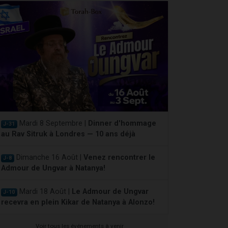
Mardi 8 Septembre |
Dinner d'hommage
J-31
au Rav Sitruk à Londres — 10 ans déjà
Dimanche 16 Août |
Venez rencontrer le
J-8
Admour de Ungvar à Natanya!
Mardi 18 Août |
Le Admour de Ungvar
J-10
recevra en plein Kikar de Natanya à Alonzo!
Voir tous les événements à venir