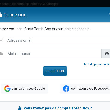
viennent de nous rejoindre sur WhatsApp
es viennent de faire un don pour Reloger Rivka, 6 enfants, victime de violences
Connexion
es viennent de faire un don pour 1 Journée de Vacances Pour les Enfants
 viennent de demander une bénédiction
ntrez vos identifiants Torah-Box et vous serez connecté !
viennent de nous rejoindre sur WhatsApp
emmes
Enfants
Etude sur Texte
Musique
Paracha
Di
49 places pour étudier en groupe sur Zoom
nes viennent de faire un don pour Diane, 80 ans, dans un appartement insalu
 donner son Maasser
viennent de nous rejoindre sur WhatsApp
Mot de passe oublié
viennent de nous rejoindre sur WhatsApp
es viennent de faire un don pour 5 jours de vacances aux Orphelins
de donner son Maasser
connexion avec Google
connexion avec Facebook
 viennent de demander une bénédiction
viennent de nous rejoindre sur WhatsApp
nnes viennent de faire un don pour Sauvez la jambe de Yohan
Vous n'avez pas de compte Torah-Box ?