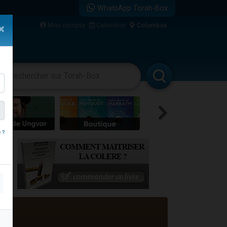
WhatsApp Torah-Box
...
Mon compte
Calendrier
Columbus
×
vertissements
Livres
Rabbanim
bre
 ?