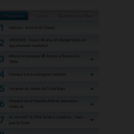
+ Populaires
Cours
Questions au Rav
1
Histoire - À bord du Titanic
2
URGENCE - Diane, 80 ans, en danger dans un
appartement insalubre
3
Mitsva en panique 😨 Arriver à l'heure à la
Téfila
4
Panique à la boulangerie Cachère
5
Horaires du Jeûne de Ticha Béav
6
Résumé de la Paracha Réé en animation
Vidéo IA
7
Ils ont volé 12 Sifré Torah à Levallois… mais
pas la Torah