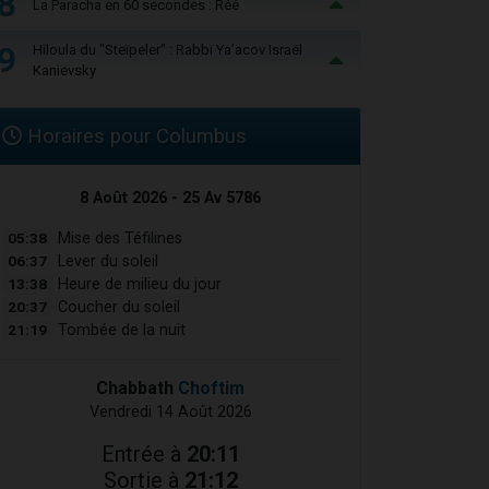
8
La Paracha en 60 secondes : Réé
9
Hiloula du "Steïpeler" : Rabbi Ya’acov Israël
Kanievsky
Horaires pour Columbus
8 Août 2026 - 25 Av 5786
05:38
Mise des Téfilines
06:37
Lever du soleil
13:38
Heure de milieu du jour
20:37
Coucher du soleil
21:19
Tombée de la nuit
Chabbath
Choftim
Vendredi 14 Août 2026
Entrée à
20:11
Sortie à
21:12