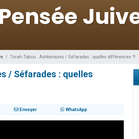
viennent de nous rejoindre sur WhatsApp
viennent de nous rejoindre sur WhatsApp
es viennent de faire un don pour Reloger Rivka, 6 enfants, victime de violences
es viennent de faire un don pour 1 Journée de Vacances Pour les Enfants
 viennent de demander une bénédiction
ve
Torah-Tabou : Ashkénazes / Séfarades : quelles différences ?!
 / Séfarades : quelles
Envoyer
WhatsApp