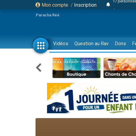
Mon compte
/
Inscription
4 personnes 
Il reste 
Paracha Réé
23 person
Eva vient de
4 personnes 
Vidéos
Question au Rav
Dons
F
3 personnes 
3 personn
Odaya vient 
13 personnes
2 personnes 
30 perso
Il reste 
12 nouve
3 personnes 
2 personnes 