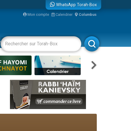
WhatsApp Torah-Box
Mon compte
Calendrier
Columbus
bre
vertissements
Livres
Rabbanim