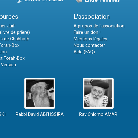
ources
L'association
ier Juif
A propos de l'association
(livre de prière)
Faire un don !
es de Chabbath
Mentions légales
 Torah-Box
Nous contacter
tion
Aide (FAQ)
t Torah-Box
 Version
SKI
Rabbi David ABI'HSSIRA
Rav Chlomo AMAR