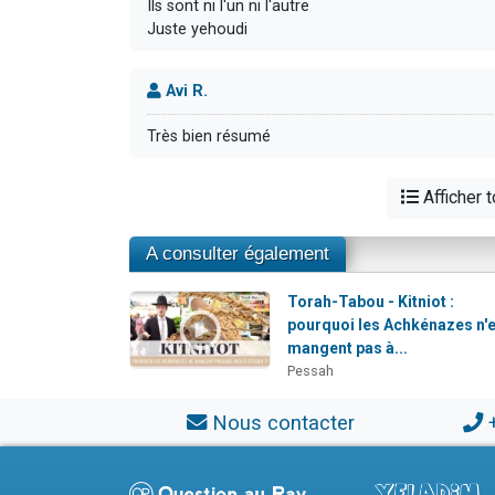
Ils sont ni l'un ni l'autre
Juste yehoudi
Avi R.
Très bien résumé
Afficher 
A consulter également
Torah-Tabou - Kitniot :
pourquoi les Achkénazes n'
mangent pas à...
Pessah
Nous contacter