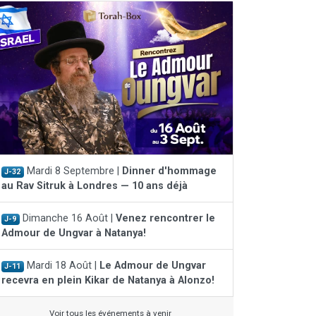
Mardi 8 Septembre |
Dinner d'hommage
J-32
au Rav Sitruk à Londres — 10 ans déjà
Dimanche 16 Août |
Venez rencontrer le
J-9
Admour de Ungvar à Natanya!
Mardi 18 Août |
Le Admour de Ungvar
J-11
recevra en plein Kikar de Natanya à Alonzo!
Voir tous les événements à venir