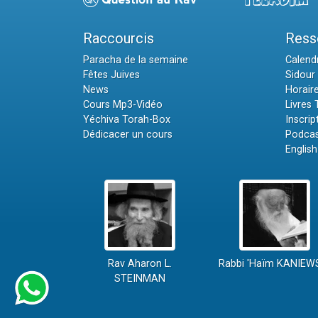
Raccourcis
Ress
Paracha de la semaine
Calendr
Fêtes Juives
Sidour 
News
Horair
Cours Mp3-Vidéo
Livres
Yéchiva Torah-Box
Inscrip
Dédicacer un cours
Podcas
English
Rav Aharon L.
Rabbi 'Haïm KANIEW
STEINMAN