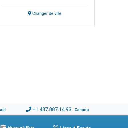
Changer de ville
+1.437.887.14.93
raël
Canada