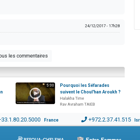
24/12/2017 - 17h28
tous les commentaires
Pourquoi les Séfarades
5:00
en
suivent le Choul'han Aroukh ?
Halakha Time
Rav Avraham TAIEB
+33.1.80.20.5000
+972.2.37.41.515
France
Is