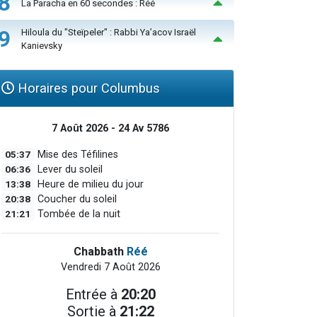
8
La Paracha en 60 secondes : Réé
9
Hiloula du "Steïpeler" : Rabbi Ya’acov Israël
Kanievsky
Horaires pour Columbus
7 Août 2026 - 24 Av 5786
05:37
Mise des Téfilines
06:36
Lever du soleil
13:38
Heure de milieu du jour
20:38
Coucher du soleil
21:21
Tombée de la nuit
Chabbath
Réé
Vendredi 7 Août 2026
Entrée à
20:20
Sortie à
21:22