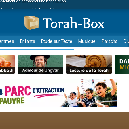
viennent de nous rejoindre sur WhatsApp
49 places pour étudier en groupe sur Zoom
nes viennent de faire un don pour Diane, 80 ans, dans un appartement insalu
 donner son Maasser
viennent de nous rejoindre sur WhatsApp
emmes
Enfants
Etude sur Texte
Musique
Paracha
Di
viennent de nous rejoindre sur WhatsApp
es viennent de faire un don pour 5 jours de vacances aux Orphelins
de donner son Maasser
 viennent de demander une bénédiction
viennent de nous rejoindre sur WhatsApp
nnes viennent de faire un don pour Sauvez la jambe de Yohan
49 places pour étudier en groupe sur Zoom
lles musiques dans Torah-Box Music
viennent de nous rejoindre sur WhatsApp
viennent de nous rejoindre sur WhatsApp