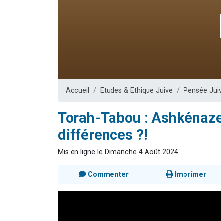
2 personnes 
6 personnes 
4 personn
2 personn
17 personnes
Accueil
Etudes & Ethique Juive
Pensée Jui
Torah-Tabou : Ashkénazes
différences ?!
Mis en ligne le Dimanche 4 Août 2024
Commenter
Imprimer