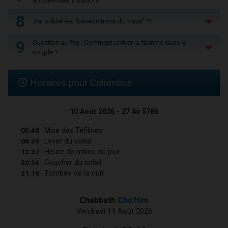
appartement insalubre
8
J'ai oublié les "bénédictions du matin" ?!
9
Question au Psy : Comment raviver la flamme dans le
couple ?
Horaires pour Columbus
10 Août 2026 - 27 Av 5786
05:40
Mise des Téfilines
06:39
Lever du soleil
13:37
Heure de milieu du jour
20:34
Coucher du soleil
21:16
Tombée de la nuit
Chabbath
Choftim
Vendredi 14 Août 2026