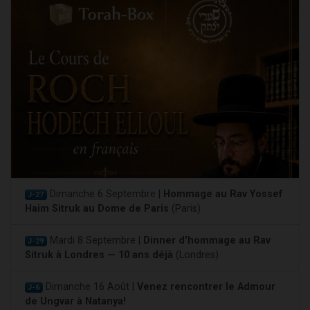
Dimanche 6 Septembre |
Hommage au Rav Yossef
J-27
Haim Sitruk au Dome de Paris
(Paris)
Mardi 8 Septembre |
Dinner d'hommage au Rav
J-29
Sitruk à Londres — 10 ans déjà
(Londres)
Dimanche 16 Août |
Venez rencontrer le Admour
J-6
de Ungvar à Natanya!