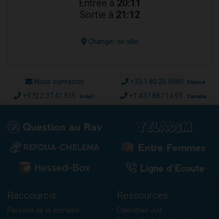
Entrée à
20:11
Sortie à
21:12
Changer de ville
Nous contacter
+33.1.80.20.5000
France
+972.2.37.41.515
+1.437.887.14.93
Israël
Canada
Raccourcis
Ressources
Paracha de la semaine
Calendrier Juif