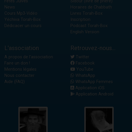
Fêtes Juives
Sidour (livre de prière)
News
Horaires de Chabbath
Cours Mp3-Vidéo
Livres Torah-Box
Yéchiva Torah-Box
Inscription
Dédicacer un cours
Podcast Torah-Box
English Version
L'association
Retrouvez-nous...
A propos de l'association
Twitter
Faire un don !
Facebook
Mentions légales
YouTube
Nous contacter
WhatsApp
Aide (FAQ)
WhatsApp Femmes
Application iOS
Application Android