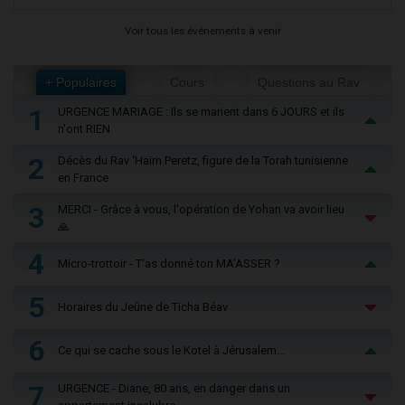
Voir tous les événements à venir
+ Populaires
Cours
Questions au Rav
1
URGENCE MARIAGE : Ils se marient dans 6 JOURS et ils
n'ont RIEN
2
Décès du Rav ‘Haïm Peretz, figure de la Torah tunisienne
en France
3
MERCI - Grâce à vous, l'opération de Yohan va avoir lieu
🙏
4
Micro-trottoir - T'as donné ton MA’ASSER ?
5
Horaires du Jeûne de Ticha Béav
6
Ce qui se cache sous le Kotel à Jérusalem...
7
URGENCE - Diane, 80 ans, en danger dans un