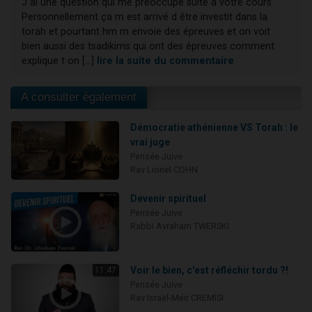
J ai une question qui me preoccupe suite à votre cours
Personnellement ça m est arrivé d être investit dans la
torah et pourtant hm m envoie des épreuves et on voit
bien aussi des tsadikims qui ont des épreuves comment
explique t on [...]
lire la suite du commentaire
A consulter également
Démocratie athénienne VS Torah : le
vrai juge
Pensée Juive
Rav Lionel COHN
Devenir spirituel
Pensée Juive
Rabbi Avraham TWERSKI
Voir le bien, c'est réfléchir tordu ?!
11:47
Pensée Juive
Rav Israël-Méïr CREMISI