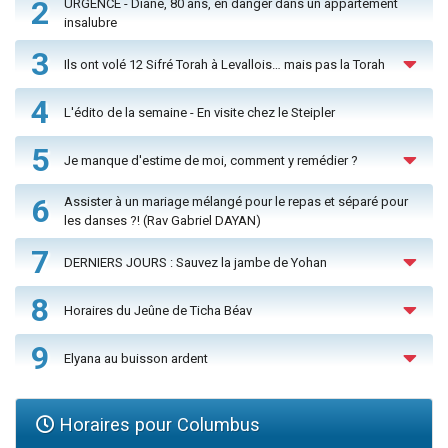
2
URGENCE - Diane, 80 ans, en danger dans un appartement
insalubre
3
Ils ont volé 12 Sifré Torah à Levallois… mais pas la Torah
4
L'édito de la semaine - En visite chez le Steipler
5
Je manque d'estime de moi, comment y remédier ?
6
Assister à un mariage mélangé pour le repas et séparé pour
les danses ?! (Rav Gabriel DAYAN)
7
DERNIERS JOURS : Sauvez la jambe de Yohan
8
Horaires du Jeûne de Ticha Béav
9
Elyana au buisson ardent
Horaires pour Columbus