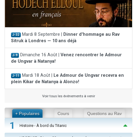
Mardi 8 Septembre |
Dinner d'hommage au Rav
J-32
Sitruk à Londres — 10 ans déjà
Dimanche 16 Août |
Venez rencontrer le Admour
J-9
de Ungvar à Natanya!
Mardi 18 Août |
Le Admour de Ungvar recevra en
J-11
plein Kikar de Natanya à Alonzo!
Voir tous les événements à venir
+ Populaires
Cours
Questions au Rav
1
Histoire - À bord du Titanic