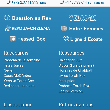
+972.2.37.41.515
+1.437.887.14.93
Israël
Canada
Raccourcis
Ressources
Paracha de la semaine
Calendrier Juif
Fêtes Juives
Sidour (livre de prière)
News
Horaires de Chabbath
Cours Mp3-Vidéo
Livres Torah-Box
Yéchiva Torah-Box
Inscription
Dédicacer un cours
Podcast Torah-Box
English Version
L'association
Retrouvez-nous...