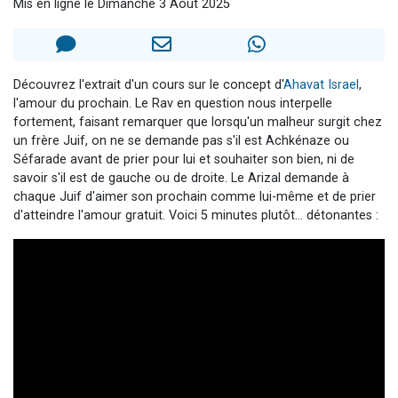
Mis en ligne le Dimanche 3 Août 2025
Nouvelle émission radio : Visions de grandeur n°104 : Le Chabbath et le Birkat Hamazone à travers le temps
61 personnes viennent de demander une bénédiction
Ariel vient de donner son Maasser
Découvrez l'extrait d'un cours sur le concept d'
Ahavat Israel
,
Il reste 49 places pour étudier en groupe sur Zoom
l'amour du prochain. Le Rav en question nous interpelle
fortement, faisant remarquer que lorsqu'un malheur surgit chez
Eva vient de donner son Maasser
un frère Juif, on ne se demande pas s'il est Achkénaze ou
Séfarade avant de prier pour lui et souhaiter son bien, ni de
savoir s'il est de gauche ou de droite.
Le Arizal demande à
chaque Juif d'aimer son prochain comme lui-même et de prier
d'atteindre l'amour gratuit. Voici 5 minutes plutôt... détonantes :