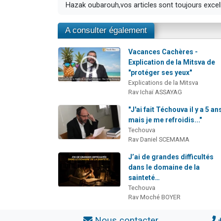
Hazak oubarouh,vos articles sont toujours excel
A consulter également
Vacances Cachères -
Explication de la Mitsva de
"protéger ses yeux"
Explications de la Mitsva
Rav Ichaï ASSAYAG
"J'ai fait Téchouva il y a 5 an
mais je me refroidis..."
Techouva
Rav Daniel SCEMAMA
J’ai de grandes difficultés
dans le domaine de la
sainteté…
Techouva
Rav Moché BOYER
Nous contacter