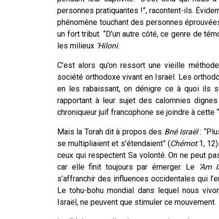
personnes pratiquantes !”, racontent-ils. Évide
phénomène touchant des personnes éprouvées, p
un fort tribut. “D’un autre côté, ce genre de té
les milieux
‘Hiloni
.
C’est alors qu’on ressort une vieille méthode
société orthodoxe vivant en Israël. Les ortho
en les rabaissant, on dénigre ce à quoi ils 
rapportant à leur sujet des calomnies digne
chroniqueur juif francophone se joindre à cette “
Mais la Torah dit à propos des
Bné Israël
: “Plu
se multipliaient et s’étendaient” (
Chémot
1, 12)
ceux qui respectent Sa volonté. On ne peut pas
car elle finit toujours par émerger. Le
‘Am I
s’affranchir des influences occidentales qui l’e
Le tohu-bohu mondial dans lequel nous vivon
Israël, ne peuvent que stimuler ce mouvement.