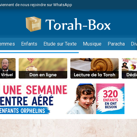
viennent de nous rejoindre sur WhatsApp
es viennent de faire un don pour Reloger Rivka, 6 enfants, victime de violences
es viennent de faire un don pour 1 Journée de Vacances Pour les Enfants
 viennent de demander une bénédiction
viennent de nous rejoindre sur WhatsApp
emmes
Enfants
Etude sur Texte
Musique
Paracha
Di
49 places pour étudier en groupe sur Zoom
nes viennent de faire un don pour Diane, 80 ans, dans un appartement insalu
 donner son Maasser
viennent de nous rejoindre sur WhatsApp
viennent de nous rejoindre sur WhatsApp
es viennent de faire un don pour 5 jours de vacances aux Orphelins
de donner son Maasser
 viennent de demander une bénédiction
viennent de nous rejoindre sur WhatsApp
nnes viennent de faire un don pour Sauvez la jambe de Yohan