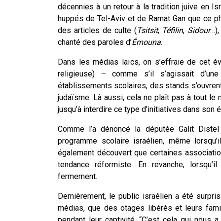
décennies à un retour à la tradition juive en I
huppés de Tel-Aviv et de Ramat Gan que ce p
des articles de culte (
Tsitsit
,
Téfilin
,
Sidour
…),
chanté des paroles d’
Émouna
.
Dans les médias laïcs, on s’effraie de cet é
religieuse)
–
comme s’il s’agissait d’une
établissements scolaires, des stands s’ouvren
judaïsme. Là aussi, cela ne plaît pas à tout l
jusqu’à interdire ce type d’initiatives dans son
Comme l’a dénoncé la députée Galit Diste
programme scolaire israélien, même lorsqu’i
également découvert que certaines associatio
tendance réformiste. En revanche, lorsqu’il
fermement.
Dernièrement, le public israélien a été surpri
médias, que des otages libérés et leurs fami
pendant leur captivité. “C’est cela qui nous 