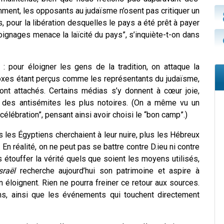
mment, les opposants au judaïsme n’osent pas critiquer un
our la libération desquelles le pays a été prêt à payer
moignages menace la laïcité du pays”, s’inquiète-t-on dans
 : pour éloigner les gens de la tradition, on attaque la
doxes étant perçus comme les représentants du judaïsme,
sont attachés. Certains médias s’y donnent à cœur joie,
s des antisémites les plus notoires. (On a même vu un
célébration”, pensant ainsi avoir choisi le “bon camp”.)
s les Égyptiens cherchaient à leur nuire, plus les Hébreux
. En réalité, on ne peut pas se battre contre D.ieu ni contre
 étouffer la vérité quels que soient les moyens utilisés,
sraël
recherche aujourd’hui son patrimoine et aspire à
n éloignent. Rien ne pourra freiner ce retour aux sources.
s, ainsi que les événements qui touchent directement