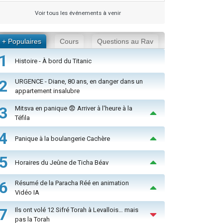
Voir tous les événements à venir
+ Populaires
Cours
Questions au Rav
1
Histoire - À bord du Titanic
2
URGENCE - Diane, 80 ans, en danger dans un
appartement insalubre
3
Mitsva en panique 😨 Arriver à l'heure à la
Téfila
4
Panique à la boulangerie Cachère
5
Horaires du Jeûne de Ticha Béav
6
Résumé de la Paracha Réé en animation
Vidéo IA
7
Ils ont volé 12 Sifré Torah à Levallois… mais
pas la Torah