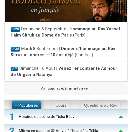
Dimanche 6 Septembre |
Hommage au Rav Yossef
J-28
Haim Sitruk au Dome de Paris
(Paris)
Mardi 8 Septembre |
Dinner d'hommage au Rav
J-30
Sitruk à Londres — 10 ans déjà
(Londres)
Dimanche 16 Août |
Venez rencontrer le Admour
J-7
de Ungvar à Natanya!
Voir tous les événements à venir
+ Populaires
Cours
Questions au Rav
1
Horaires du Jeûne de Ticha Béav
2
Mitsva en panique 😨 Arriver à l'heure à la Téfila