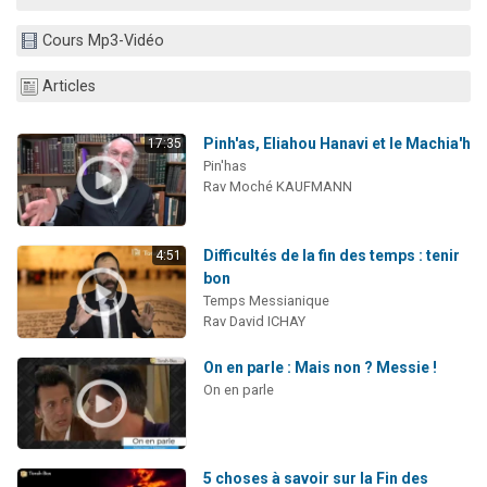
Il reste 49 places pour étudier en groupe sur Zoom
Cours Mp3-Vidéo
Eva vient de donner son Maasser
4 personnes viennent de nous rejoindre sur WhatsApp
Articles
3 personnes viennent de nous rejoindre sur WhatsApp
Pinh'as, Eliahou Hanavi et le Machia'h
17:35
3 personnes viennent de faire un don pour Événements Torah-Box
Pin'has
Rav Moché KAUFMANN
Difficultés de la fin des temps : tenir
4:51
bon
Temps Messianique
Rav David ICHAY
On en parle : Mais non ? Messie !
On en parle
5 choses à savoir sur la Fin des