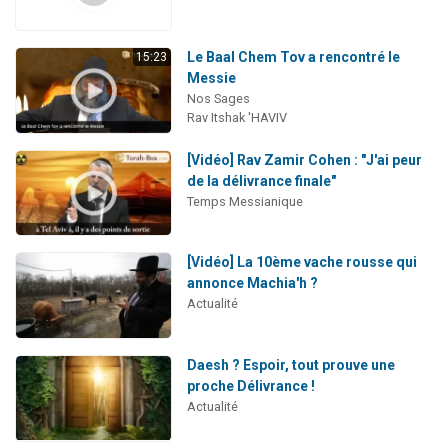
Le Baal Chem Tov a rencontré le
15:23
Messie
Nos Sages
Rav Itshak 'HAVIV
[Vidéo] Rav Zamir Cohen : "J'ai peur
de la délivrance finale"
Temps Messianique
[Vidéo] La 10ème vache rousse qui
annonce Machia'h ?
Actualité
Daesh ? Espoir, tout prouve une
proche Délivrance !
Actualité