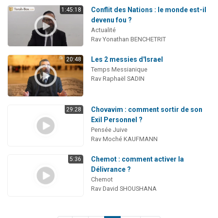
Conflit des Nations : le monde est-il
1:45:18
devenu fou ?
Actualité
Rav Yonathan BENCHETRIT
Les 2 messies d'Israel
20:48
Temps Messianique
Rav Raphaël SADIN
Chovavim : comment sortir de son
29:28
Exil Personnel ?
Pensée Juive
Rav Moché KAUFMANN
Chemot : comment activer la
5:36
Délivrance ?
Chemot
Rav David SHOUSHANA