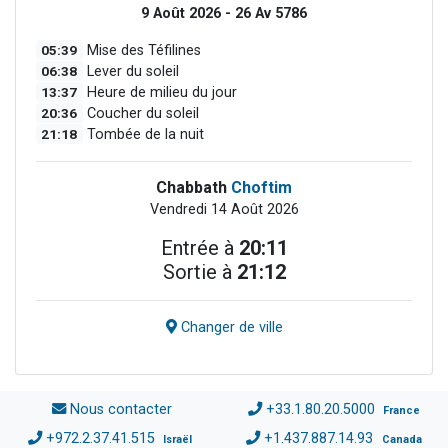
9 Août 2026 - 26 Av 5786
05:39
Mise des Téfilines
06:38
Lever du soleil
13:37
Heure de milieu du jour
20:36
Coucher du soleil
21:18
Tombée de la nuit
Chabbath
Choftim
Vendredi 14 Août 2026
Entrée à
20:11
Sortie à
21:12
Changer de ville
Nous contacter
+33.1.80.20.5000
France
+972.2.37.41.515
+1.437.887.14.93
Israël
Canada