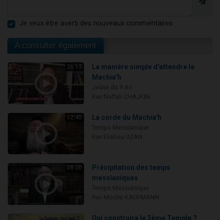
Je veux être averti des nouveaux commentaires
A consulter également
La manière simple d'attendre le
26:13
Machia'h
Jeûne du 9 Av
Rav Naftali CHAJKIN
La corde du Machia'h
12:45
Temps Messianique
Rav Eliahou UZAN
Précipitation des temps
28:20
messianiques
Temps Messianique
Rav Moché KAUFMANN
Qui construira le 3ème Temple ?