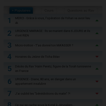
+ Populaires
Cours
Questions au Rav
1
MERCI - Grâce à vous, l'opération de Yohan va avoir lieu
🙏
2
URGENCE MARIAGE : Ils se marient dans 6 JOURS et ils
n'ont RIEN
3
Micro-trottoir - T'as donné ton MA’ASSER ?
4
Horaires du Jeûne de Ticha Béav
5
Décès du Rav ‘Haïm Peretz, figure de la Torah tunisienne
en France
6
URGENCE - Diane, 80 ans, en danger dans un
appartement insalubre
7
J'ai oublié les "bénédictions du matin" ?!
8
Ce qui se cache sous le Kotel à Jérusalem...