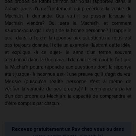
des propos de Rabbi Chimon bar Yo'haï rapportés dans le
Zohar- parle d'un affrontement qui précèdera la venue du
Machia'h. Il demande: Que va-t-il se passer lorsque le
Machia'h viendra? Qui sera le Machia'h, et comment
saurons-nous qu'il s'agit de la bonne personne? Il rappelle
que -dans la Torah- la réponse aux questions ne nous est
pas toujours donnée. Il cite un exemple illustrant cette idée;
et explique -à ce sujet- le sens d'un terme souvent
mentionné dans la Guémara. Il demande: En quoi le fait que
le Machia'h pourra répondre aux questions dont la réponse
était jusque-là inconnue est-il une preuve qu'il s'agit du vrai
Messie (puisqu'en réalité personne n'est à même de
vérifier la véracité de ses propos)? Il commence à parler
d'un don propre au Machia'h: la capacité de comprendre et
d'être compris par chacun...
Recevez gratuitement un Rav chez vous ou dans