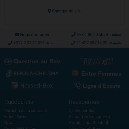
Changer de ville
Nous contacter
+33.1.80.20.5000
France
+972.2.37.41.515
+1.437.887.14.93
Israël
Canada
Raccourcis
Ressources
Paracha de la semaine
Calendrier Juif
Fêtes Juives
Sidour (livre de prière)
News
Horaires de Chabbath
Cours Mp3-Vidéo
Livres Torah-Box