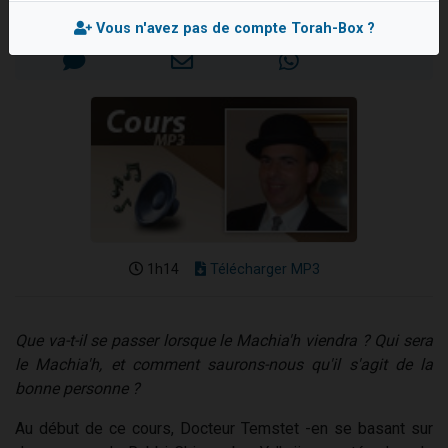
Mis en ligne le Vendredi 19 Mai 2006
3 personnes viennent de nous rejoindre sur WhatsApp
Vous n'avez pas de compte Torah-Box ?
11 personnes viennent de demander une bénédiction
Il reste 49 places pour étudier en groupe sur Zoom
3 personnes viennent de faire un don pour Diane, 80 ans, dans un appartement insalubre
5 personnes viennent de faire un don pour Reloger Rivka, 6 enfants, victime de violences...
1h14
Télécharger MP3
Que va-t-il se passer lorsque le Machia'h viendra ? Qui sera
le Machia'h, et comment saurons-nous qu'il s'agit de la
bonne personne ?
Au début de ce cours, Docteur Temstet -en se basant sur