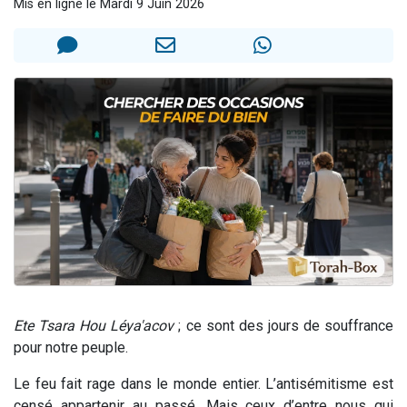
Mis en ligne le Mardi 9 Juin 2026
13 personnes viennent de demander une bénédiction
30 personnes viennent de faire un don pour Sauvez la jambe de Yohan
Il reste 49 places pour étudier en groupe sur Zoom
12 nouvelles musiques dans Torah-Box Music
29 personnes viennent de demander une bénédiction
Ete Tsara Hou Léya'acov
; ce sont des jours de souffrance
pour notre peuple.
Le feu fait rage dans le monde entier. L’antisémitisme est
censé appartenir au passé. Mais ceux d’entre nous qui