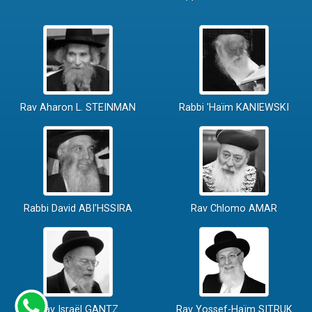
Rav Aharon L. STEINMAN
Rabbi 'Haïm KANIEWSKI
Rabbi David ABI'HSSIRA
Rav Chlomo AMAR
Rav Israël GANTZ
Rav Yossef-Haïm SITRUK