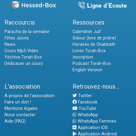
Raccourcis
Ressources
Paracha de la semaine
Calendrier Juif
Fêtes Juives
Sidour (livre de prière)
News
Horaires de Chabbath
Cours Mp3-Vidéo
Livres Torah-Box
Yéchiva Torah-Box
Inscription
Dédicacer un cours
Podcast Torah-Box
English Version
L'association
Retrouvez-nous...
A propos de l'association
Twitter
Faire un don !
Facebook
Mentions légales
YouTube
Nous contacter
WhatsApp
Aide (FAQ)
WhatsApp Femmes
Application iOS
Application Android