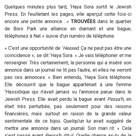
Quelques minutes plus tard, ‘Haya Sora sortit le Jewish
Press. En feuilletant les pages, elle aperçut cette fois-ci
encore une petite annonce : «
TROUVÉES
dans le quartier
de Boro Park une alliance en diamant et une bague,
téléphonez à Nat » suivie d’un numéro de téléphone.
« C’est une opportunité de ‘
Hessed
. Ça ne peut pas être une
coïncidence », se dit ‘Haya Sora. « Je vais téléphoner et me
renseigner. Très certainement, la personne qui a inséré son
annonce dans un journal ne lit pas l’autre, et elles ne verront
pas ces annonces. » Bien entendu, ‘Haya Sora téléphona.
Elle découvrit que la bague appartenait à une femme
‘Hassidique qui n’avait jamais vu l’annonce parue dans le
Jewish Press. Elle avait perdu la bague avant
Pessa’h
, en
était très perturbée, pas seulement pour des raisons
financières, mais surtout en raison de la grande valeur
sentimentale de ce bijou. Quelqu’un lui avait suggéré de
mettre une annonce dans un journal. Son mari rit. « Cela
s’est passé avant
Pessa’h
, dit-il. Quelle chance as-tu de la