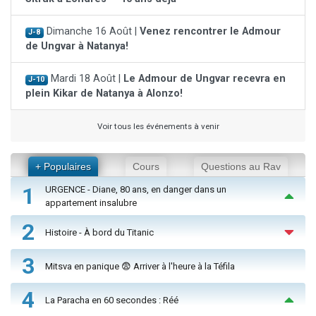
Dimanche 16 Août |
Venez rencontrer le Admour
J-8
de Ungvar à Natanya!
Mardi 18 Août |
Le Admour de Ungvar recevra en
J-10
plein Kikar de Natanya à Alonzo!
Voir tous les événements à venir
+ Populaires
Cours
Questions au Rav
1
URGENCE - Diane, 80 ans, en danger dans un
appartement insalubre
2
Histoire - À bord du Titanic
3
Mitsva en panique 😨 Arriver à l'heure à la Téfila
4
La Paracha en 60 secondes : Réé