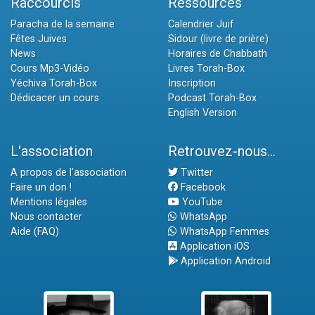
Raccourcis
Ressources
Paracha de la semaine
Calendrier Juif
Fêtes Juives
Sidour (livre de prière)
News
Horaires de Chabbath
Cours Mp3-Vidéo
Livres Torah-Box
Yéchiva Torah-Box
Inscription
Dédicacer un cours
Podcast Torah-Box
English Version
L'association
Retrouvez-nous...
A propos de l'association
Twitter
Faire un don !
Facebook
Mentions légales
YouTube
Nous contacter
WhatsApp
Aide (FAQ)
WhatsApp Femmes
Application iOS
Application Android