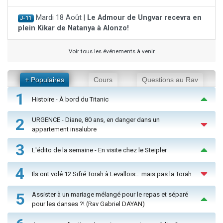
Mardi 18 Août |
Le Admour de Ungvar recevra en
J-11
plein Kikar de Natanya à Alonzo!
Voir tous les événements à venir
+ Populaires
Cours
Questions au Rav
1
Histoire - À bord du Titanic
2
URGENCE - Diane, 80 ans, en danger dans un
appartement insalubre
3
L'édito de la semaine - En visite chez le Steipler
4
Ils ont volé 12 Sifré Torah à Levallois… mais pas la Torah
5
Assister à un mariage mélangé pour le repas et séparé
pour les danses ?! (Rav Gabriel DAYAN)