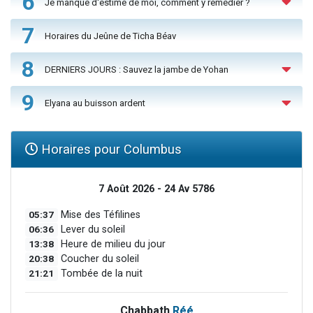
6
Je manque d'estime de moi, comment y remédier ?
7
Horaires du Jeûne de Ticha Béav
8
DERNIERS JOURS : Sauvez la jambe de Yohan
9
Elyana au buisson ardent
Horaires pour Columbus
7 Août 2026 - 24 Av 5786
05:37
Mise des Téfilines
06:36
Lever du soleil
13:38
Heure de milieu du jour
20:38
Coucher du soleil
21:21
Tombée de la nuit
Chabbath
Réé