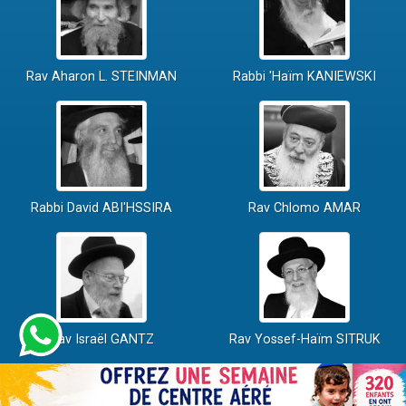
Rav Aharon L. STEINMAN
Rabbi 'Haïm KANIEWSKI
Rabbi David ABI'HSSIRA
Rav Chlomo AMAR
Rav Israël GANTZ
Rav Yossef-Haïm SITRUK