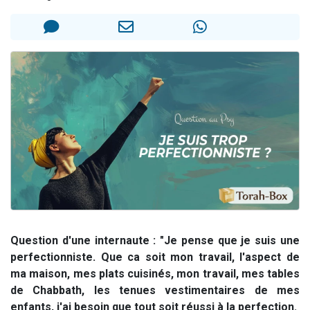
3 personnes viennent de nous rejoindre sur WhatsApp
2 nouvelles musiques dans Torah-Box Music
8 personnes viennent de faire un don pour Tsédaka : pauvres d'Israel
Nouvelle émission radio : Visions de grandeur n°104 : Le Chabbath et le Birkat Hamazone à travers le temps
4 personnes viennent de nous rejoindre sur WhatsApp
Question d'une internaute : "Je pense que je suis une
perfectionniste. Que ca soit mon travail, l'aspect de
ma maison, mes plats cuisinés, mon travail, mes tables
de Chabbath, les tenues vestimentaires de mes
enfants, j'ai besoin que tout soit réussi à la perfection.