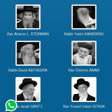
Rav Aharon L. STEINMAN
Rabbi 'Haïm KANIEWSKI
Rabbi David ABI'HSSIRA
Rav Chlomo AMAR
Rav Israël GANTZ
Rav Yossef-Haïm SITRUK