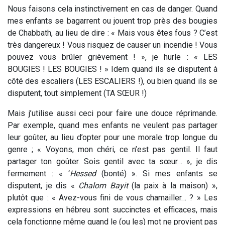
Nous faisons cela instinctivement en cas de danger. Quand
mes enfants se bagarrent ou jouent trop près des bougies
de Chabbath, au lieu de dire : « Mais vous êtes fous ? C’est
très dangereux ! Vous risquez de causer un incendie ! Vous
pouvez vous brûler grièvement ! », je hurle : « LES
BOUGIES ! LES BOUGIES ! » Idem quand ils se disputent à
côté des escaliers (LES ESCALIERS !), ou bien quand ils se
disputent, tout simplement (TA SŒUR !)
Mais j’utilise aussi ceci pour faire une douce réprimande.
Par exemple, quand mes enfants ne veulent pas partager
leur goûter, au lieu d’opter pour une morale trop longue du
genre ; « Voyons, mon chéri, ce n’est pas gentil. Il faut
partager ton goûter. Sois gentil avec ta sœur… », je dis
fermement : « ‘
Hessed
(bonté) ». Si mes enfants se
disputent, je dis «
Chalom Bayit
(la paix à la maison) »,
plutôt que : « Avez-vous fini de vous chamailler… ? » Les
expressions en hébreu sont succinctes et efficaces, mais
cela fonctionne même quand le (ou les) mot ne provient pas