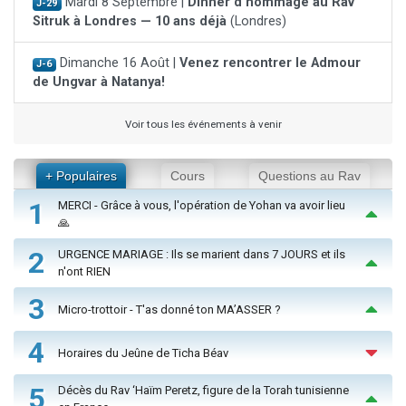
Mardi 8 Septembre |
Dinner d'hommage au Rav
J-29
Sitruk à Londres — 10 ans déjà
(Londres)
Dimanche 16 Août |
Venez rencontrer le Admour
J-6
de Ungvar à Natanya!
Voir tous les événements à venir
+ Populaires
Cours
Questions au Rav
1
MERCI - Grâce à vous, l'opération de Yohan va avoir lieu
🙏
2
URGENCE MARIAGE : Ils se marient dans 7 JOURS et ils
n'ont RIEN
3
Micro-trottoir - T'as donné ton MA’ASSER ?
4
Horaires du Jeûne de Ticha Béav
5
Décès du Rav ‘Haïm Peretz, figure de la Torah tunisienne