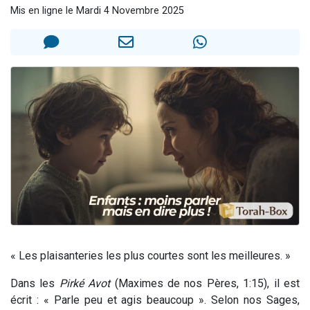
Mis en ligne le Mardi 4 Novembre 2025
11 personnes viennent de demander une bénédiction
Il reste 49 places pour étudier en groupe sur Zoom
3 personnes viennent de faire un don pour Diane, 80 ans, dans un appartement insalubre
2 personnes viennent de nous rejoindre sur WhatsApp
2 personnes viennent de faire un don pour Tsédaka : pauvres d'Israel
« Les plaisanteries les plus courtes sont les meilleures. »
Dans les
Pirké Avot
(Maximes de nos Pères, 1:15), il est
écrit : « Parle peu et agis beaucoup ». Selon nos Sages,