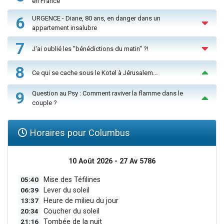
en France
6
URGENCE - Diane, 80 ans, en danger dans un
appartement insalubre
7
J'ai oublié les "bénédictions du matin" ?!
8
Ce qui se cache sous le Kotel à Jérusalem...
9
Question au Psy : Comment raviver la flamme dans le
couple ?
Horaires pour Columbus
10 Août 2026 - 27 Av 5786
05:40
Mise des Téfilines
06:39
Lever du soleil
13:37
Heure de milieu du jour
20:34
Coucher du soleil
21:16
Tombée de la nuit