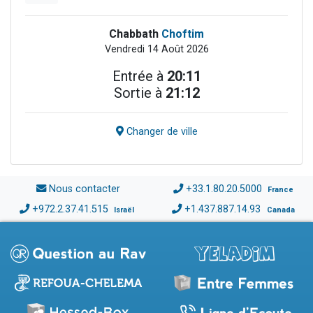
Chabbath
Choftim
Vendredi 14 Août 2026
Entrée à
20:11
Sortie à
21:12
Changer de ville
Nous contacter
+33.1.80.20.5000
France
+972.2.37.41.515
+1.437.887.14.93
Israël
Canada