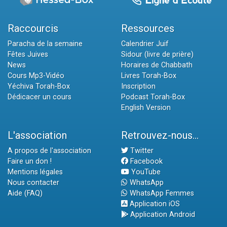
Raccourcis
Ressources
Paracha de la semaine
Calendrier Juif
Fêtes Juives
Sidour (livre de prière)
News
Horaires de Chabbath
Cours Mp3-Vidéo
Livres Torah-Box
Yéchiva Torah-Box
Inscription
Dédicacer un cours
Podcast Torah-Box
English Version
L'association
Retrouvez-nous...
A propos de l'association
Twitter
Faire un don !
Facebook
Mentions légales
YouTube
Nous contacter
WhatsApp
Aide (FAQ)
WhatsApp Femmes
Application iOS
Application Android