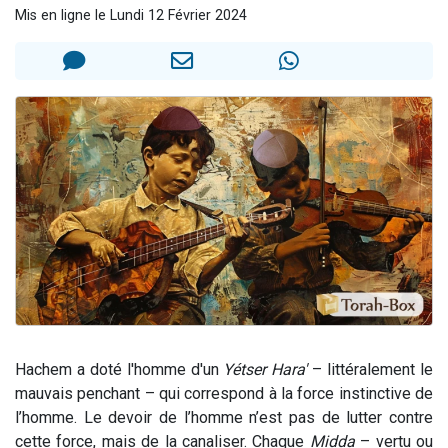
Mis en ligne le Lundi 12 Février 2024
6 personnes viennent de faire un don pour 5 enfants déjà orphelins risquent de perdre leur maman
2 personnes viennent de faire un don pour Reloger Rivka, 6 enfants, victime de violences...
10 personnes viennent de demander une bénédiction
Il reste 49 places pour étudier en groupe sur Zoom
2 personnes viennent de nous rejoindre sur WhatsApp
Hachem a doté l'homme d'un
Yétser Hara'
– littéralement le
mauvais penchant – qui correspond à la force instinctive de
l’homme. Le devoir de l’homme n’est pas de lutter contre
cette force, mais de la canaliser. Chaque
Midda
– vertu ou