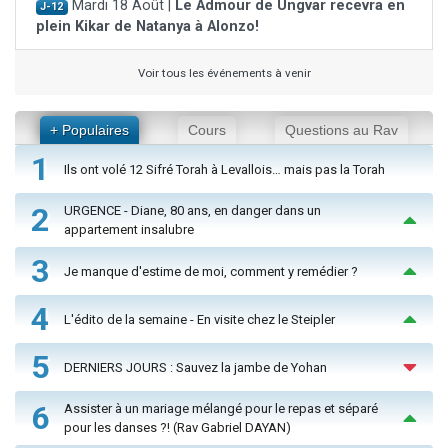
Mardi 18 Août |
Le Admour de Ungvar recevra en
J-12
plein Kikar de Natanya à Alonzo!
Voir tous les événements à venir
+ Populaires
Cours
Questions au Rav
1
Ils ont volé 12 Sifré Torah à Levallois… mais pas la Torah
2
URGENCE - Diane, 80 ans, en danger dans un
appartement insalubre
3
Je manque d'estime de moi, comment y remédier ?
4
L'édito de la semaine - En visite chez le Steipler
5
DERNIERS JOURS : Sauvez la jambe de Yohan
6
Assister à un mariage mélangé pour le repas et séparé
pour les danses ?! (Rav Gabriel DAYAN)