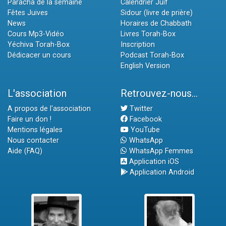
Paracha de la semaine
Calendrier Juif
Fêtes Juives
Sidour (livre de prière)
News
Horaires de Chabbath
Cours Mp3-Vidéo
Livres Torah-Box
Yéchiva Torah-Box
Inscription
Dédicacer un cours
Podcast Torah-Box
English Version
L'association
Retrouvez-nous...
A propos de l'association
Twitter
Faire un don !
Facebook
Mentions légales
YouTube
Nous contacter
WhatsApp
Aide (FAQ)
WhatsApp Femmes
Application iOS
Application Android