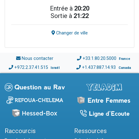
Entrée à
20:20
Sortie à
21:22
Changer de ville
Nous contacter
+33.1.80.20.5000
France
+972.2.37.41.515
+1.437.887.14.93
Israël
Canada
Raccourcis
Ressources