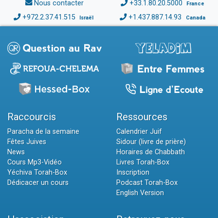
Nous contacter
+33.1.80.20.5000
France
+972.2.37.41.515
+1.437.887.14.93
Israël
Canada
Raccourcis
Ressources
Paracha de la semaine
Calendrier Juif
Fêtes Juives
Sidour (livre de prière)
News
Horaires de Chabbath
Cours Mp3-Vidéo
Livres Torah-Box
Yéchiva Torah-Box
Inscription
Dédicacer un cours
Podcast Torah-Box
English Version