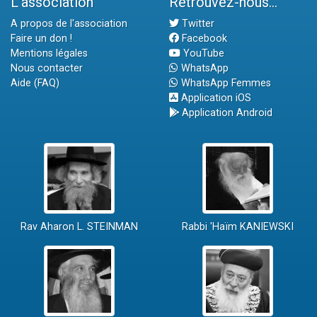
L'association
Retrouvez-nous...
A propos de l'association
Twitter
Faire un don !
Facebook
Mentions légales
YouTube
Nous contacter
WhatsApp
Aide (FAQ)
WhatsApp Femmes
Application iOS
Application Android
Rav Aharon L. STEINMAN
Rabbi 'Haïm KANIEWSKI