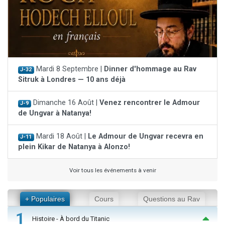
Mardi 8 Septembre |
Dinner d'hommage au Rav
J-32
Sitruk à Londres — 10 ans déjà
Dimanche 16 Août |
Venez rencontrer le Admour
J-9
de Ungvar à Natanya!
Mardi 18 Août |
Le Admour de Ungvar recevra en
J-11
plein Kikar de Natanya à Alonzo!
Voir tous les événements à venir
+ Populaires
Cours
Questions au Rav
1
Histoire - À bord du Titanic