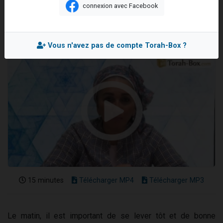
connexion avec Facebook
6 personnes viennent de nous rejoindre sur WhatsApp
Mis en ligne le Lundi 23 Novembre 2020
4 personnes viennent de faire un don pour Reloger Rivka, 6 enfants, victime de violences...
2 personnes viennent de faire un don pour 1 Journée de Vacances Pour les Enfants
Vous n'avez pas de compte Torah-Box ?
4 personnes viennent de nous rejoindre sur WhatsApp
3 nouvelles musiques dans Torah-Box Music
15 minutes
Télécharger MP4
Télécharger MP3
Le matin, il est important de se lever tôt et de bonne