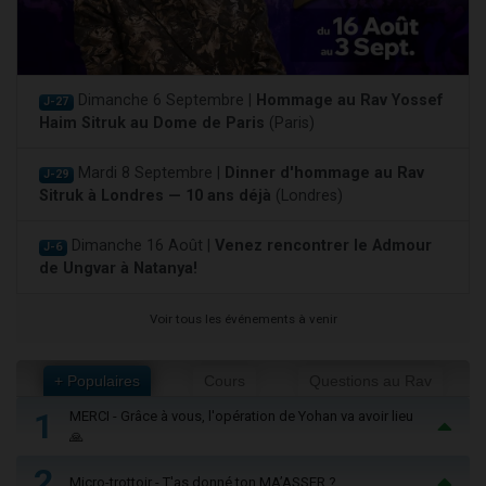
Dimanche 6 Septembre |
Hommage au Rav Yossef
J-27
Haim Sitruk au Dome de Paris
(Paris)
Mardi 8 Septembre |
Dinner d'hommage au Rav
J-29
Sitruk à Londres — 10 ans déjà
(Londres)
Dimanche 16 Août |
Venez rencontrer le Admour
J-6
de Ungvar à Natanya!
Voir tous les événements à venir
+ Populaires
Cours
Questions au Rav
1
MERCI - Grâce à vous, l'opération de Yohan va avoir lieu
🙏
2
Micro-trottoir - T'as donné ton MA’ASSER ?