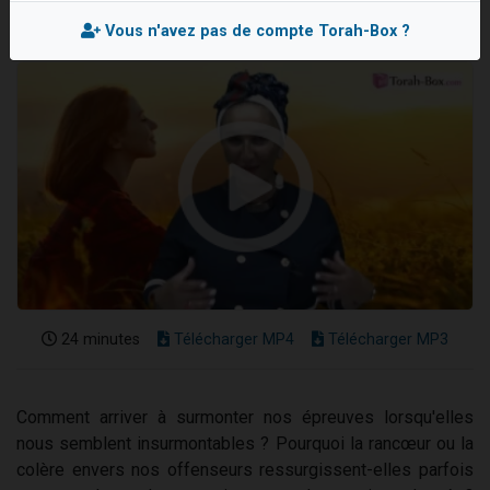
2 personnes viennent de nous rejoindre sur WhatsApp
Vous n'avez pas de compte Torah-Box ?
13 personnes viennent de demander une bénédiction
Il reste 49 places pour étudier en groupe sur Zoom
12 nouvelles musiques dans Torah-Box Music
2 personnes viennent de nous rejoindre sur WhatsApp
24 minutes
Télécharger MP4
Télécharger MP3
Comment arriver à surmonter nos épreuves lorsqu'elles
nous semblent insurmontables ? Pourquoi la rancœur ou la
colère envers nos offenseurs ressurgissent-elles parfois