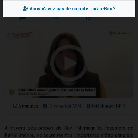
Mis en ligne le Vendredi 16 Juillet 2021
Ariel vient de donner son Maasser
Vous n'avez pas de compte Torah-Box ?
Il reste 49 places pour étudier en groupe sur Zoom
Nathaniel vient de donner son Maasser
6 personnes viennent de faire un don pour 5 enfants déjà orphelins risquent de perdre leur maman
3 personnes viennent de nous rejoindre sur WhatsApp
6 minutes
Télécharger MP4
Télécharger MP3
A travers des propos de Rav Fohrmann et l'exemple de
Ra'hel Iménou, ce cours montre l'importance d'être sensible