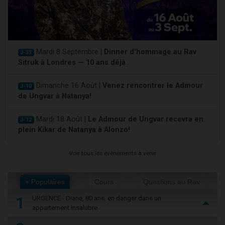
Mardi 8 Septembre |
Dinner d'hommage au Rav
J-33
Sitruk à Londres — 10 ans déjà
Dimanche 16 Août |
Venez rencontrer le Admour
J-10
de Ungvar à Natanya!
Mardi 18 Août |
Le Admour de Ungvar recevra en
J-12
plein Kikar de Natanya à Alonzo!
Voir tous les événements à venir
+ Populaires
Cours
Questions au Rav
1
URGENCE - Diane, 80 ans, en danger dans un
appartement insalubre