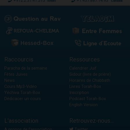
+972.2.37.41.515
+1.437.887.14.93
Israël
Canada
Raccourcis
Ressources
Paracha de la semaine
Calendrier Juif
Fêtes Juives
Sidour (livre de prière)
News
Horaires de Chabbath
Cours Mp3-Vidéo
Livres Torah-Box
Yéchiva Torah-Box
Inscription
Dédicacer un cours
Podcast Torah-Box
English Version
L'association
Retrouvez-nous...
A propos de l'association
Twitter