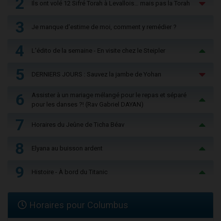
2
Ils ont volé 12 Sifré Torah à Levallois… mais pas la Torah
3
Je manque d'estime de moi, comment y remédier ?
4
L'édito de la semaine - En visite chez le Steipler
5
DERNIERS JOURS : Sauvez la jambe de Yohan
6
Assister à un mariage mélangé pour le repas et séparé
pour les danses ?! (Rav Gabriel DAYAN)
7
Horaires du Jeûne de Ticha Béav
8
Elyana au buisson ardent
9
Histoire - À bord du Titanic
Horaires pour Columbus