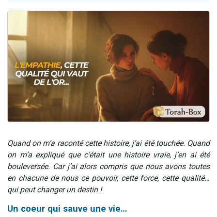
Nouvelle émission radio : Visions de grandeur n°104 : Le Chabbath et le Birkat Hamazone à travers le temps
61 personnes viennent de demander une bénédiction
Ariel vient de donner son Maasser
Il reste 49 places pour étudier en groupe sur Zoom
Eva vient de donner son Maasser
Quand on m’a raconté cette histoire, j’ai été touchée. Quand
on m’a expliqué que c’était une histoire vraie, j’en ai été
bouleversée. Car j’ai alors compris que nous avons toutes
en chacune de nous ce pouvoir, cette force, cette qualité…
qui peut changer un destin !
Un coeur qui sauve une vie…