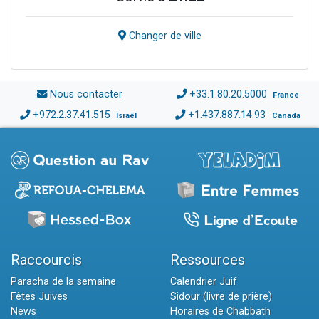
Changer de ville
Nous contacter
+33.1.80.20.5000
France
+972.2.37.41.515
+1.437.887.14.93
Israël
Canada
Raccourcis
Ressources
Paracha de la semaine
Calendrier Juif
Fêtes Juives
Sidour (livre de prière)
News
Horaires de Chabbath