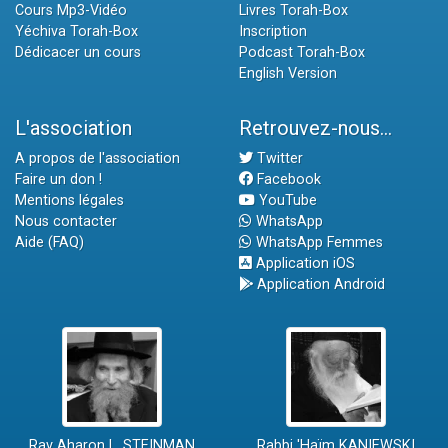
Cours Mp3-Vidéo
Livres Torah-Box
Yéchiva Torah-Box
Inscription
Dédicacer un cours
Podcast Torah-Box
English Version
L'association
Retrouvez-nous...
A propos de l'association
Twitter
Faire un don !
Facebook
Mentions légales
YouTube
Nous contacter
WhatsApp
Aide (FAQ)
WhatsApp Femmes
Application iOS
Application Android
Rav Aharon L. STEINMAN
Rabbi 'Haïm KANIEWSKI