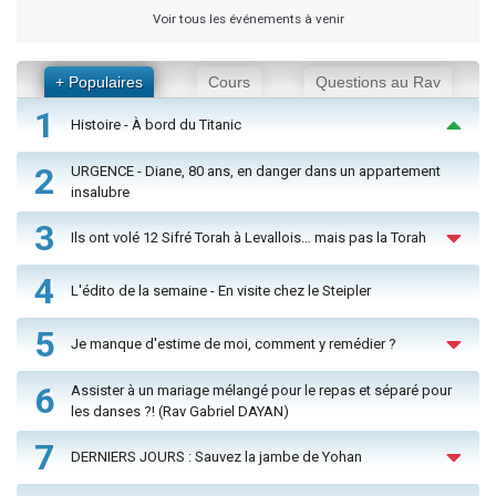
Voir tous les événements à venir
+ Populaires
Cours
Questions au Rav
1
Histoire - À bord du Titanic
2
URGENCE - Diane, 80 ans, en danger dans un appartement
insalubre
3
Ils ont volé 12 Sifré Torah à Levallois… mais pas la Torah
4
L'édito de la semaine - En visite chez le Steipler
5
Je manque d'estime de moi, comment y remédier ?
6
Assister à un mariage mélangé pour le repas et séparé pour
les danses ?! (Rav Gabriel DAYAN)
7
DERNIERS JOURS : Sauvez la jambe de Yohan