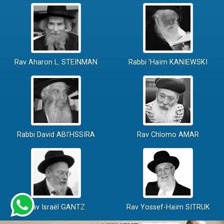
Rav Aharon L. STEINMAN
Rabbi 'Haïm KANIEWSKI
Rabbi David ABI'HSSIRA
Rav Chlomo AMAR
Rav Israël GANTZ
Rav Yossef-Haïm SITRUK