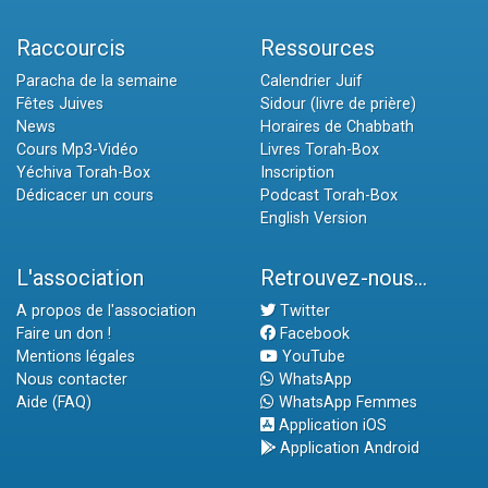
Raccourcis
Ressources
Paracha de la semaine
Calendrier Juif
Fêtes Juives
Sidour (livre de prière)
News
Horaires de Chabbath
Cours Mp3-Vidéo
Livres Torah-Box
Yéchiva Torah-Box
Inscription
Dédicacer un cours
Podcast Torah-Box
English Version
L'association
Retrouvez-nous...
A propos de l'association
Twitter
Faire un don !
Facebook
Mentions légales
YouTube
Nous contacter
WhatsApp
Aide (FAQ)
WhatsApp Femmes
Application iOS
Application Android