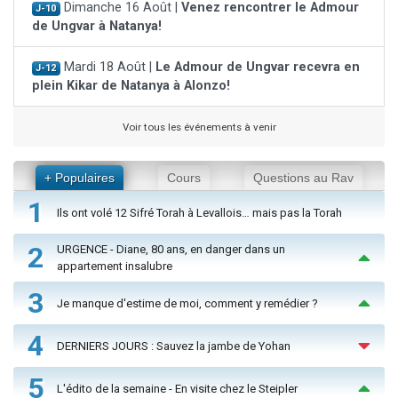
Dimanche 16 Août |
Venez rencontrer le Admour
J-10
de Ungvar à Natanya!
Mardi 18 Août |
Le Admour de Ungvar recevra en
J-12
plein Kikar de Natanya à Alonzo!
Voir tous les événements à venir
+ Populaires
Cours
Questions au Rav
1
Ils ont volé 12 Sifré Torah à Levallois… mais pas la Torah
2
URGENCE - Diane, 80 ans, en danger dans un
appartement insalubre
3
Je manque d'estime de moi, comment y remédier ?
4
DERNIERS JOURS : Sauvez la jambe de Yohan
5
L'édito de la semaine - En visite chez le Steipler