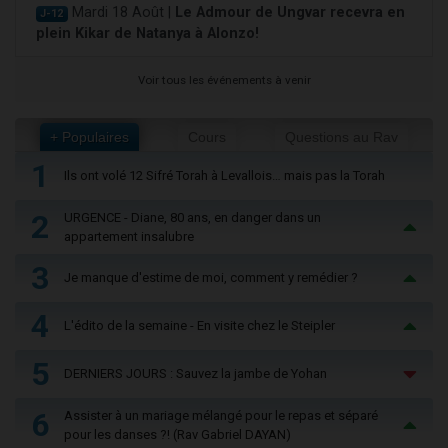
Mardi 18 Août |
Le Admour de Ungvar recevra en
J-12
plein Kikar de Natanya à Alonzo!
Voir tous les événements à venir
+ Populaires
Cours
Questions au Rav
1
Ils ont volé 12 Sifré Torah à Levallois… mais pas la Torah
2
URGENCE - Diane, 80 ans, en danger dans un
appartement insalubre
3
Je manque d'estime de moi, comment y remédier ?
4
L'édito de la semaine - En visite chez le Steipler
5
DERNIERS JOURS : Sauvez la jambe de Yohan
6
Assister à un mariage mélangé pour le repas et séparé
pour les danses ?! (Rav Gabriel DAYAN)