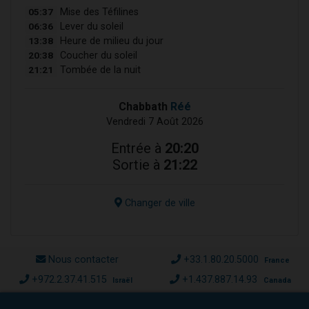
05:37
Mise des Téfilines
06:36
Lever du soleil
13:38
Heure de milieu du jour
20:38
Coucher du soleil
21:21
Tombée de la nuit
Chabbath
Réé
Vendredi 7 Août 2026
Entrée à
20:20
Sortie à
21:22
Changer de ville
Nous contacter
+33.1.80.20.5000
France
+972.2.37.41.515
+1.437.887.14.93
Israël
Canada