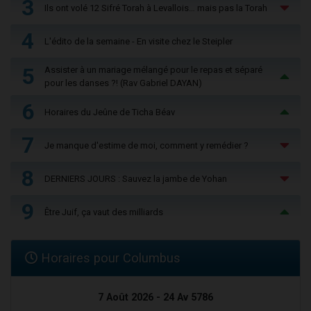
3
Ils ont volé 12 Sifré Torah à Levallois… mais pas la Torah
4
L'édito de la semaine - En visite chez le Steipler
5
Assister à un mariage mélangé pour le repas et séparé
pour les danses ?! (Rav Gabriel DAYAN)
6
Horaires du Jeûne de Ticha Béav
7
Je manque d'estime de moi, comment y remédier ?
8
DERNIERS JOURS : Sauvez la jambe de Yohan
9
Être Juif, ça vaut des milliards
Horaires pour Columbus
7 Août 2026 - 24 Av 5786