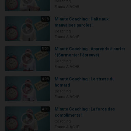
Coaching
Emma AIACHE
Minute Coaching : Halte aux
5:18
mauvaises paroles !
Coaching
Emma AIACHE
Minute Coaching : Apprends à surfer
5:01
! (Surmonter l'épreuve)
Coaching
Emma AIACHE
Minute Coaching : Le stress du
4:08
homard
Coaching
Emma AIACHE
Minute Coaching : La force des
4:01
compliments !
Coaching
Emma AIACHE