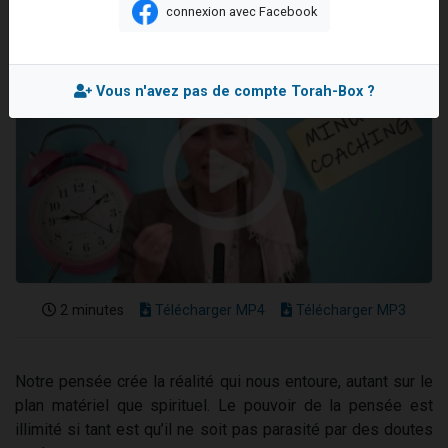
connexion avec Facebook
2 personnes viennent de nous rejoindre sur WhatsApp
2 nouvelles musiques dans Torah-Box Music
3 personnes viennent de nous rejoindre sur WhatsApp
Vous n'avez pas de compte Torah-Box ?
8 personnes viennent de faire un don pour Tsédaka : pauvres d'Israel
2 personnes viennent de faire un don pour 1 Journée de Vacances Pour les Enfants
2 minutes
Télécharger MP4
Télécharger MP3
Notre pensée crée la réalité qui nous entoure, autant sur le
plan matériel que spirituel. Le pouvoir de la pensée est
illimité si tant est qu’il ne soit pas parasité par des doutes