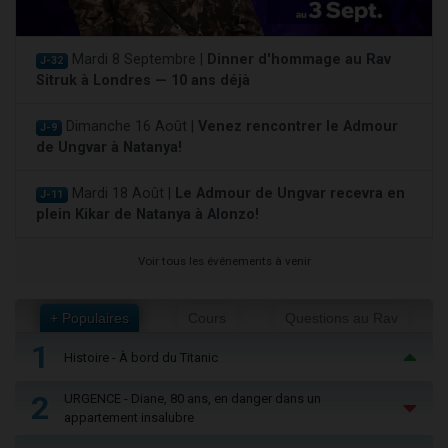
Mardi 8 Septembre |
Dinner d'hommage au Rav
J-32
Sitruk à Londres — 10 ans déjà
Dimanche 16 Août |
Venez rencontrer le Admour
J-9
de Ungvar à Natanya!
Mardi 18 Août |
Le Admour de Ungvar recevra en
J-11
plein Kikar de Natanya à Alonzo!
Voir tous les événements à venir
+ Populaires
Cours
Questions au Rav
1
Histoire - À bord du Titanic
2
URGENCE - Diane, 80 ans, en danger dans un
appartement insalubre