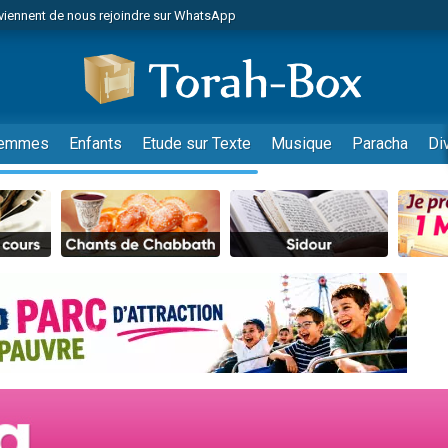
viennent de nous rejoindre sur WhatsApp
es viennent de faire un don pour Reloger Rivka, 6 enfants, victime de violences
es viennent de faire un don pour 1 Journée de Vacances Pour les Enfants
 viennent de demander une bénédiction
viennent de nous rejoindre sur WhatsApp
emmes
Enfants
Etude sur Texte
Musique
Paracha
Di
49 places pour étudier en groupe sur Zoom
nes viennent de faire un don pour Diane, 80 ans, dans un appartement insalu
 donner son Maasser
viennent de nous rejoindre sur WhatsApp
viennent de nous rejoindre sur WhatsApp
es viennent de faire un don pour 5 jours de vacances aux Orphelins
de donner son Maasser
 viennent de demander une bénédiction
viennent de nous rejoindre sur WhatsApp
nnes viennent de faire un don pour Sauvez la jambe de Yohan