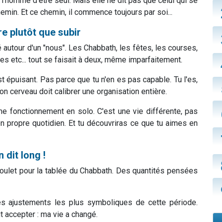
l'homme d'être seul. Mais elle ne dit pas que celui qui se
hemin. Et ce chemin, il commence toujours par soi...
re plutôt que subir
 autour d'un "nous". Les Chabbath, les fêtes, les courses,
ces etc... tout se faisait à deux, même imparfaitement.
est épuisant. Pas parce que tu n'en es pas capable. Tu l'es,
n cerveau doit calibrer une organisation entière.
e fonctionnement en solo. C'est une vie différente, pas
n propre quotidien. Et tu découvriras ce que tu aimes en
n dit long !
poulet pour la tablée du Chabbath. Des quantités pensées
des ajustements les plus symboliques de cette période.
ut accepter : ma vie a changé.