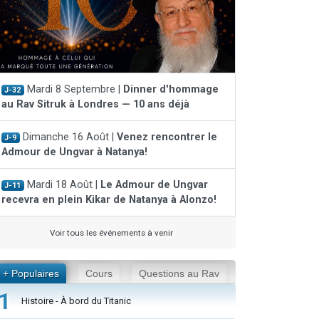
Mardi 8 Septembre |
Dinner d'hommage
J-32
au Rav Sitruk à Londres — 10 ans déjà
Dimanche 16 Août |
Venez rencontrer le
J-9
Admour de Ungvar à Natanya!
Mardi 18 Août |
Le Admour de Ungvar
J-11
recevra en plein Kikar de Natanya à Alonzo!
Voir tous les événements à venir
+ Populaires
Cours
Questions au Rav
1
Histoire - À bord du Titanic