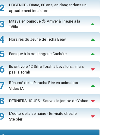
2
URGENCE - Diane, 80 ans, en danger dans un
appartement insalubre
3
Mitsva en panique 😨 Arriver à l'heure à la
Téfila
4
Horaires du Jeûne de Ticha Béav
5
Panique à la boulangerie Cachère
6
Ils ont volé 12 Sifré Torah à Levallois… mais
pas la Torah
7
Résumé de la Paracha Réé en animation
Vidéo IA
8
DERNIERS JOURS : Sauvez la jambe de Yohan
9
L'édito de la semaine - En visite chez le
Steipler