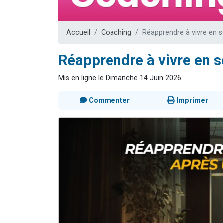
Il reste 
12 nouve
Accueil
Coaching
Réapprendre à vivre en s
3 personnes 
2 personnes 
Réapprendre à vivre en s
2 personnes 
Mis en ligne le Dimanche 14 Juin 2026
Commenter
Imprimer