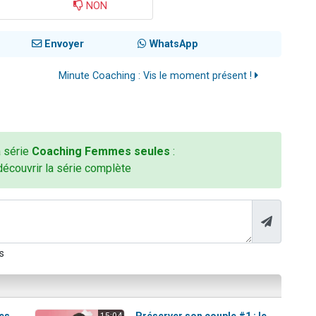
NON
Envoyer
WhatsApp
Minute Coaching : Vis le moment présent !
a série
Coaching Femmes seules
:
découvrir la série complète
s
'es
Préserver son couple #1 : le
15:04