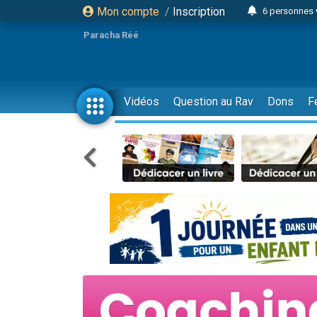
Mon compte
/
Inscription
6 personnes 
4 personn
Paracha Réé
2 personn
17 personnes
4 personnes 
Vidéos
Question au Rav
Dons
F
Il reste 
23 person
Eva vient de
4 personnes 
3 personnes 
3 personn
Odaya vient 
13 personnes
2 personnes 
30 perso