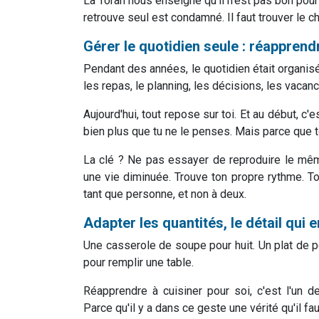
La Torah nous enseigne qu'il n'est pas bon pour 
retrouve seul est condamné. Il faut trouver le c
Gérer le quotidien seule : réapprend
Pendant des années, le quotidien était organisé
les repas, le planning, les décisions, les vacan
Aujourd'hui, tout repose sur toi. Et au début, c'
bien plus que tu ne le penses. Mais parce que to
La clé ? Ne pas essayer de reproduire le mêm
une vie diminuée. Trouve ton propre rythme. To
tant que personne, et non à deux.
Adapter les quantités, le détail qui e
Une casserole de soupe pour huit. Un plat de 
pour remplir une table.
Réapprendre à cuisiner pour soi, c'est l'un 
Parce qu'il y a dans ce geste une vérité qu'il fa