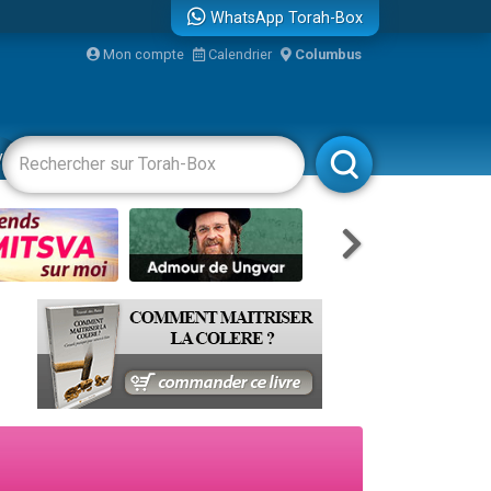
WhatsApp Torah-Box
...
Mon compte
Calendrier
Columbus
vertissements
Livres
Rabbanim
bre