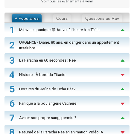
Voir tous les événements à venir
+ Populaires
Cours
Questions au Rav
1
Mitsva en panique 😨 Arriver à l'heure à la Téfila
2
URGENCE - Diane, 80 ans, en danger dans un appartement
insalubre
3
La Paracha en 60 secondes : Réé
4
Histoire - À bord du Titanic
5
Horaires du Jeûne de Ticha Béav
6
Panique à la boulangerie Cachère
7
Avaler son propre sang, permis ?
8
Résumé de la Paracha Réé en animation Vidéo IA