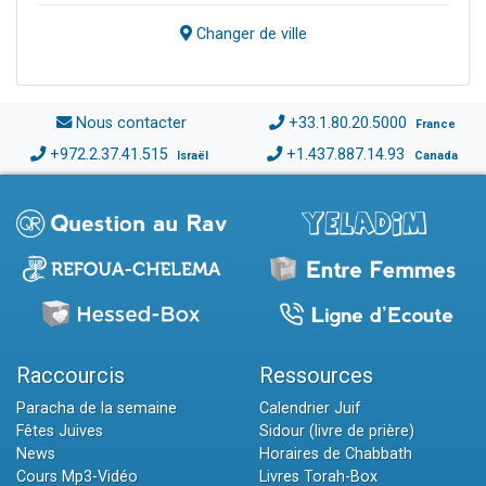
Changer de ville
Nous contacter
+33.1.80.20.5000
France
+972.2.37.41.515
+1.437.887.14.93
Israël
Canada
Raccourcis
Ressources
Paracha de la semaine
Calendrier Juif
Fêtes Juives
Sidour (livre de prière)
News
Horaires de Chabbath
Cours Mp3-Vidéo
Livres Torah-Box