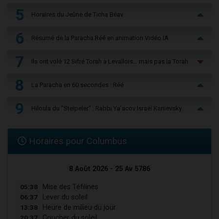
5
Horaires du Jeûne de Ticha Béav
6
Résumé de la Paracha Réé en animation Vidéo IA
7
Ils ont volé 12 Sifré Torah à Levallois… mais pas la Torah
8
La Paracha en 60 secondes : Réé
9
Hiloula du "Steïpeler" : Rabbi Ya’acov Israël Kanievsky
Horaires pour Columbus
8 Août 2026 - 25 Av 5786
05:38
Mise des Téfilines
06:37
Lever du soleil
13:38
Heure de milieu du jour
20:37
Coucher du soleil