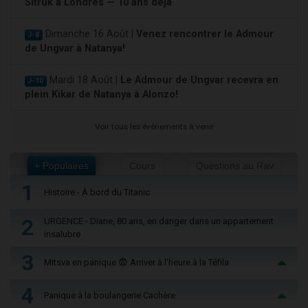
Sitruk à Londres — 10 ans déjà
Dimanche 16 Août |
Venez rencontrer le Admour
J-8
de Ungvar à Natanya!
Mardi 18 Août |
Le Admour de Ungvar recevra en
J-10
plein Kikar de Natanya à Alonzo!
Voir tous les événements à venir
+ Populaires
Cours
Questions au Rav
1
Histoire - À bord du Titanic
2
URGENCE - Diane, 80 ans, en danger dans un appartement
insalubre
3
Mitsva en panique 😨 Arriver à l'heure à la Téfila
4
Panique à la boulangerie Cachère