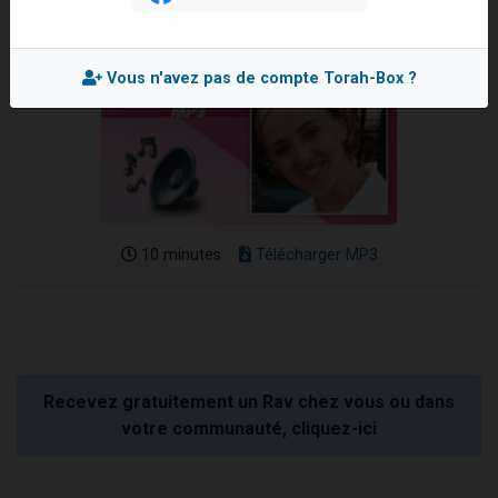
Il reste 49 places pour étudier en groupe sur Zoom
12 nouvelles musiques dans Torah-Box Music
Vous n'avez pas de compte Torah-Box ?
3 personnes viennent de nous rejoindre sur WhatsApp
2 personnes viennent de nous rejoindre sur WhatsApp
2 personnes viennent de nous rejoindre sur WhatsApp
10 minutes
Télécharger MP3
Recevez gratuitement un Rav chez vous ou dans
votre communauté, cliquez-ici