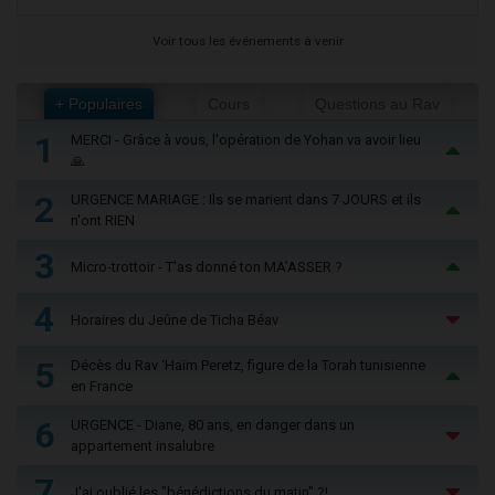
Voir tous les événements à venir
+ Populaires
Cours
Questions au Rav
1
MERCI - Grâce à vous, l'opération de Yohan va avoir lieu
🙏
2
URGENCE MARIAGE : Ils se marient dans 7 JOURS et ils
n'ont RIEN
3
Micro-trottoir - T'as donné ton MA’ASSER ?
4
Horaires du Jeûne de Ticha Béav
5
Décès du Rav ‘Haïm Peretz, figure de la Torah tunisienne
en France
6
URGENCE - Diane, 80 ans, en danger dans un
appartement insalubre
7
J'ai oublié les "bénédictions du matin" ?!