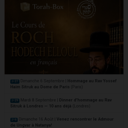
Dimanche 6 Septembre |
Hommage au Rav Yossef
J-27
Haim Sitruk au Dome de Paris
(Paris)
Mardi 8 Septembre |
Dinner d'hommage au Rav
J-29
Sitruk à Londres — 10 ans déjà
(Londres)
Dimanche 16 Août |
Venez rencontrer le Admour
J-6
de Ungvar à Natanya!