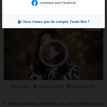
connexion avec Facebook
3 personnes viennent de nous rejoindre sur WhatsApp
Mis en ligne le Dimanche 19 Juillet 2026
11 personnes viennent de demander une bénédiction
Il reste 49 places pour étudier en groupe sur Zoom
Vous n'avez pas de compte Torah-Box ?
3 personnes viennent de faire un don pour Diane, 80 ans, dans un appartement insalubre
5 personnes viennent de faire un don pour Reloger Rivka, 6 enfants, victime de violences...
4 minutes
Télécharger MP4
Télécharger MP3
À travers plusieurs exemples, ce cours montre que la