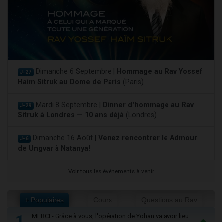
Dimanche 6 Septembre |
Hommage au Rav Yossef
J-27
Haim Sitruk au Dome de Paris
(Paris)
Mardi 8 Septembre |
Dinner d'hommage au Rav
J-29
Sitruk à Londres — 10 ans déjà
(Londres)
Dimanche 16 Août |
Venez rencontrer le Admour
J-6
de Ungvar à Natanya!
Voir tous les événements à venir
+ Populaires
Cours
Questions au Rav
1
MERCI - Grâce à vous, l'opération de Yohan va avoir lieu