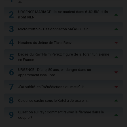
🙏
2
URGENCE MARIAGE : Ils se marient dans 6 JOURS et ils
n'ont RIEN
3
Micro-trottoir - T'as donné ton MA’ASSER ?
4
Horaires du Jeûne de Ticha Béav
5
Décès du Rav ‘Haïm Peretz, figure de la Torah tunisienne
en France
6
URGENCE - Diane, 80 ans, en danger dans un
appartement insalubre
7
J'ai oublié les "bénédictions du matin" ?!
8
Ce qui se cache sous le Kotel à Jérusalem...
9
Question au Psy : Comment raviver la flamme dans le
couple ?