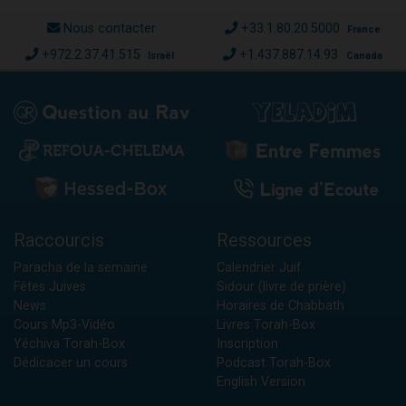
Nous contacter
+33.1.80.20.5000
France
+972.2.37.41.515
+1.437.887.14.93
Israël
Canada
Raccourcis
Ressources
Paracha de la semaine
Calendrier Juif
Fêtes Juives
Sidour (livre de prière)
News
Horaires de Chabbath
Cours Mp3-Vidéo
Livres Torah-Box
Yéchiva Torah-Box
Inscription
Dédicacer un cours
Podcast Torah-Box
English Version