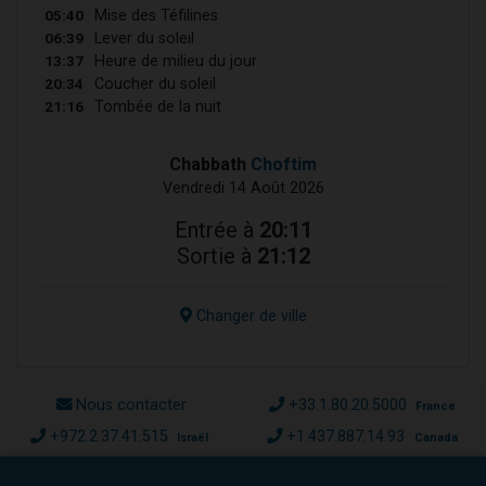
05:40
Mise des Téfilines
06:39
Lever du soleil
13:37
Heure de milieu du jour
20:34
Coucher du soleil
21:16
Tombée de la nuit
Chabbath
Choftim
Vendredi 14 Août 2026
Entrée à
20:11
Sortie à
21:12
Changer de ville
Nous contacter
+33.1.80.20.5000
France
+972.2.37.41.515
+1.437.887.14.93
Israël
Canada