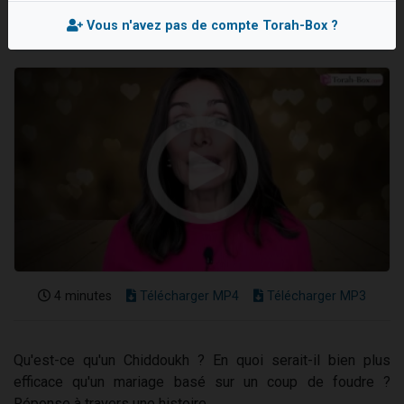
2 personnes viennent de nous rejoindre sur WhatsApp
Vous n'avez pas de compte Torah-Box ?
Eli vient de donner son Maasser
Lisbel Esther vient de donner son Maasser
3 personnes viennent de faire un don pour Événements Torah-Box
2 personnes viennent de nous rejoindre sur WhatsApp
4 minutes
Télécharger MP4
Télécharger MP3
Qu'est-ce qu'un Chiddoukh ? En quoi serait-il bien plus
efficace qu'un mariage basé sur un coup de foudre ?
Réponse à travers une histoire.