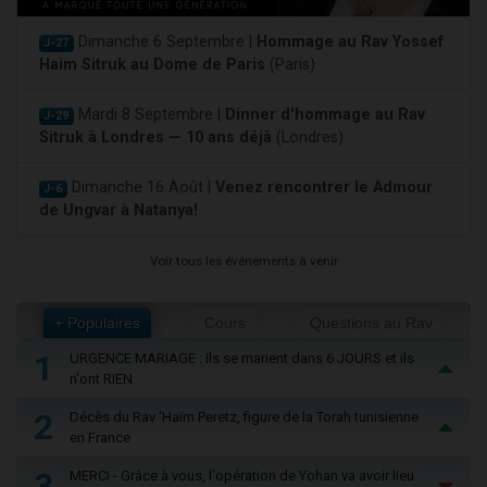
Dimanche 6 Septembre |
Hommage au Rav Yossef
J-27
Haim Sitruk au Dome de Paris
(Paris)
Mardi 8 Septembre |
Dinner d'hommage au Rav
J-29
Sitruk à Londres — 10 ans déjà
(Londres)
Dimanche 16 Août |
Venez rencontrer le Admour
J-6
de Ungvar à Natanya!
Voir tous les événements à venir
+ Populaires
Cours
Questions au Rav
1
URGENCE MARIAGE : Ils se marient dans 6 JOURS et ils
n'ont RIEN
2
Décès du Rav ‘Haïm Peretz, figure de la Torah tunisienne
en France
3
MERCI - Grâce à vous, l'opération de Yohan va avoir lieu