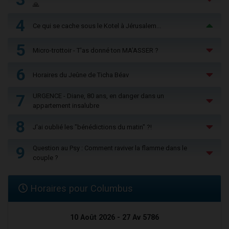
🙏
4
Ce qui se cache sous le Kotel à Jérusalem...
5
Micro-trottoir - T'as donné ton MA’ASSER ?
6
Horaires du Jeûne de Ticha Béav
7
URGENCE - Diane, 80 ans, en danger dans un
appartement insalubre
8
J'ai oublié les "bénédictions du matin" ?!
9
Question au Psy : Comment raviver la flamme dans le
couple ?
Horaires pour Columbus
10 Août 2026 - 27 Av 5786