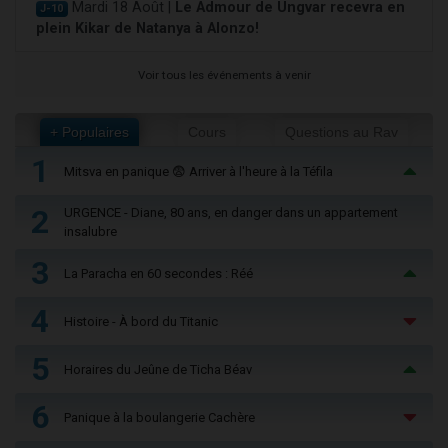
Mardi 18 Août |
Le Admour de Ungvar recevra en
J-10
plein Kikar de Natanya à Alonzo!
Voir tous les événements à venir
+ Populaires
Cours
Questions au Rav
1
Mitsva en panique 😨 Arriver à l'heure à la Téfila
2
URGENCE - Diane, 80 ans, en danger dans un appartement
insalubre
3
La Paracha en 60 secondes : Réé
4
Histoire - À bord du Titanic
5
Horaires du Jeûne de Ticha Béav
6
Panique à la boulangerie Cachère