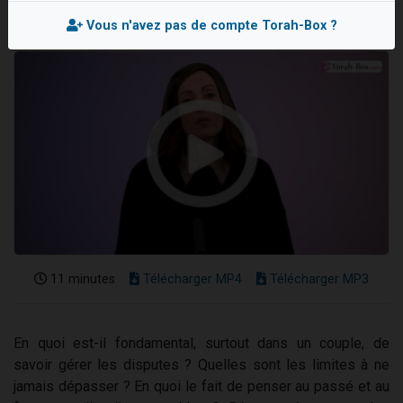
2 personnes viennent de nous rejoindre sur WhatsApp
Vous n'avez pas de compte Torah-Box ?
13 personnes viennent de demander une bénédiction
Il reste 49 places pour étudier en groupe sur Zoom
12 nouvelles musiques dans Torah-Box Music
2 personnes viennent de nous rejoindre sur WhatsApp
11 minutes
Télécharger MP4
Télécharger MP3
En quoi est-il fondamental, surtout dans un couple, de
savoir gérer les disputes ? Quelles sont les limites à ne
jamais dépasser ? En quoi le fait de penser au passé et au