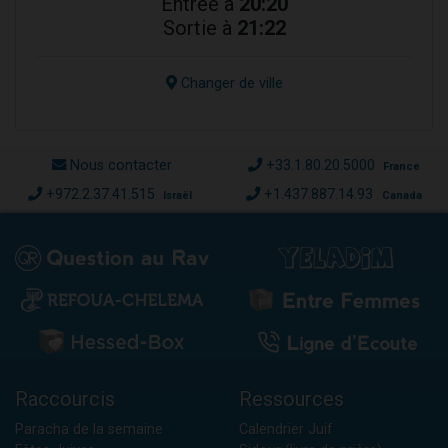
Entrée à
20:20
Sortie à
21:22
Changer de ville
Nous contacter
+33.1.80.20.5000
France
+972.2.37.41.515
+1.437.887.14.93
Israël
Canada
Raccourcis
Ressources
Paracha de la semaine
Calendrier Juif