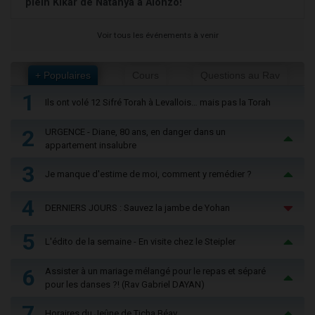
plein Kikar de Natanya à Alonzo!
Voir tous les événements à venir
+ Populaires
Cours
Questions au Rav
1
Ils ont volé 12 Sifré Torah à Levallois… mais pas la Torah
2
URGENCE - Diane, 80 ans, en danger dans un
appartement insalubre
3
Je manque d'estime de moi, comment y remédier ?
4
DERNIERS JOURS : Sauvez la jambe de Yohan
5
L'édito de la semaine - En visite chez le Steipler
6
Assister à un mariage mélangé pour le repas et séparé
pour les danses ?! (Rav Gabriel DAYAN)
7
Horaires du Jeûne de Ticha Béav