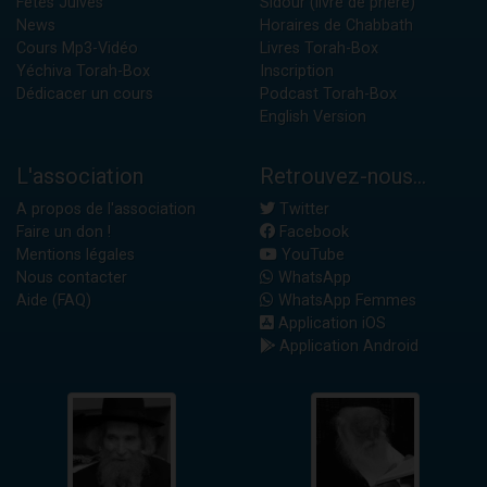
Fêtes Juives
Sidour (livre de prière)
News
Horaires de Chabbath
Cours Mp3-Vidéo
Livres Torah-Box
Yéchiva Torah-Box
Inscription
Dédicacer un cours
Podcast Torah-Box
English Version
L'association
Retrouvez-nous...
A propos de l'association
Twitter
Faire un don !
Facebook
Mentions légales
YouTube
Nous contacter
WhatsApp
Aide (FAQ)
WhatsApp Femmes
Application iOS
Application Android