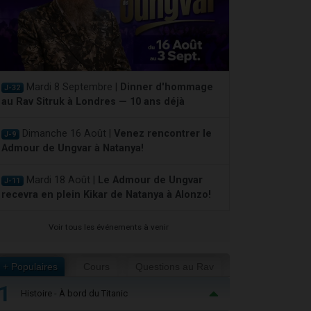
Mardi 8 Septembre |
Dinner d'hommage
J-32
au Rav Sitruk à Londres — 10 ans déjà
Dimanche 16 Août |
Venez rencontrer le
J-9
Admour de Ungvar à Natanya!
Mardi 18 Août |
Le Admour de Ungvar
J-11
recevra en plein Kikar de Natanya à Alonzo!
Voir tous les événements à venir
+ Populaires
Cours
Questions au Rav
1
Histoire - À bord du Titanic