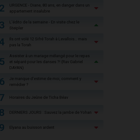
2
URGENCE - Diane, 80 ans, en danger dans un
appartement insalubre
3
L'édito de la semaine - En visite chez le
Steipler
4
Ils ont volé 12 Sifré Torah à Levallois… mais
pas la Torah
Assister à un mariage mélangé pour le repas
5
et séparé pour les danses ?! (Rav Gabriel
DAYAN)
6
Je manque d'estime de moi, comment y
remédier ?
7
Horaires du Jeûne de Ticha Béav
8
DERNIERS JOURS : Sauvez la jambe de Yohan
9
Elyana au buisson ardent