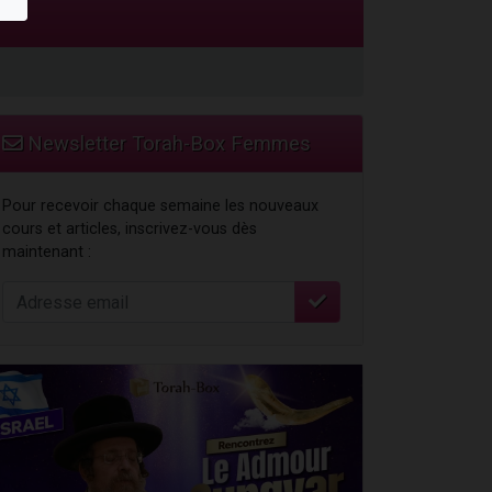
travers le temps
Newsletter Torah-Box Femmes
Pour recevoir chaque semaine les nouveaux
cours et articles, inscrivez-vous dès
maintenant :