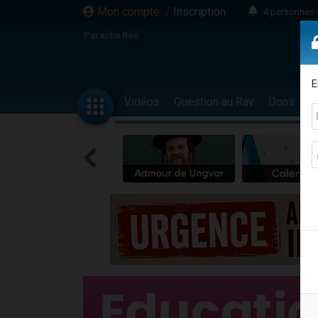
Mon compte
/
Inscription
4 personnes 
3 personnes 
Paracha Réé
Odaya vient 
3 personn
E
3 personn
Vidéos
Question au Rav
Dons
F
13 personnes
2 personnes 
30 perso
Il reste 
12 nouve
3 personnes 
2 personnes 
3 personnes 
2 nouvel
8 personn