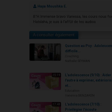
Haya Moushka E.
B"H Immense bravo Vanessa, tes cours nous fon
Hatslaha, je suis à l'affût de tes audios
A consulter également
Question au Psy : Adolesce
difficile...
Coaching
Nathalie SEYMAN
L'adolescence (9/10) : Aider
15:19
l'autre à exprimer, extérioris
et...
Education
Vanessa BENZAKEN
L'adolescence (7/10) :
17:48
Privilégier l’écoute