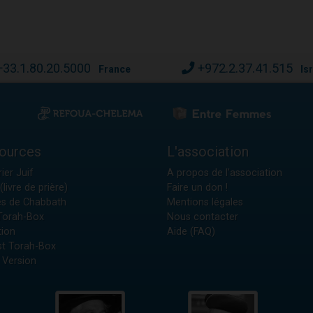
+33.1.80.20.5000
+972.2.37.41.515
France
Is
ources
L'association
ier Juif
A propos de l'association
(livre de prière)
Faire un don !
es de Chabbath
Mentions légales
 Torah-Box
Nous contacter
tion
Aide (FAQ)
t Torah-Box
 Version