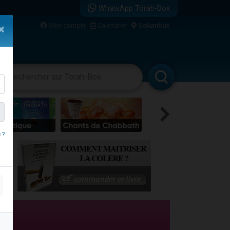
WhatsApp Torah-Box
Mon compte
Calendrier
Columbus
×
re
vertissements
Livres
Rabbanim
 ?