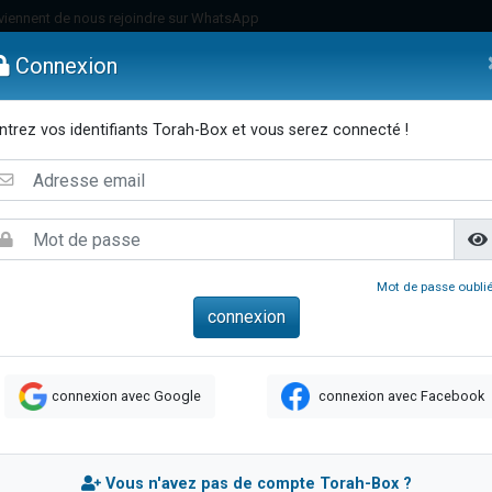
viennent de nous rejoindre sur WhatsApp
viennent de nous rejoindre sur WhatsApp
Connexion
de donner son Maasser
es viennent de faire un don pour 5 jours de vacances aux Orphelins
ntrez vos identifiants Torah-Box et vous serez connecté !
es viennent de faire un don pour Diane, 80 ans, dans un appartement insalub
emmes
Enfants
Etude sur Texte
Musique
Paracha
Di
 viennent de demander une bénédiction
viennent de nous rejoindre sur WhatsApp
nnes viennent de faire un don pour Sauvez la jambe de Yohan
49 places pour étudier en groupe sur Zoom
Mot de passe oublié
lles musiques dans Torah-Box Music
viennent de nous rejoindre sur WhatsApp
viennent de nous rejoindre sur WhatsApp
connexion avec Google
connexion avec Facebook
viennent de nous rejoindre sur WhatsApp
les musiques dans Torah-Box Music
es viennent de faire un don pour Tsédaka : pauvres d'Israel
Vous n'avez pas de compte Torah-Box ?