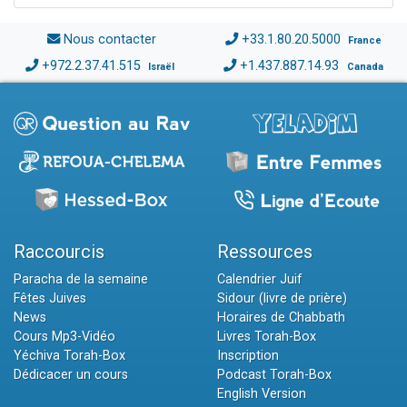
Nous contacter
+33.1.80.20.5000
France
+972.2.37.41.515
+1.437.887.14.93
Israël
Canada
Raccourcis
Ressources
Paracha de la semaine
Calendrier Juif
Fêtes Juives
Sidour (livre de prière)
News
Horaires de Chabbath
Cours Mp3-Vidéo
Livres Torah-Box
Yéchiva Torah-Box
Inscription
Dédicacer un cours
Podcast Torah-Box
English Version