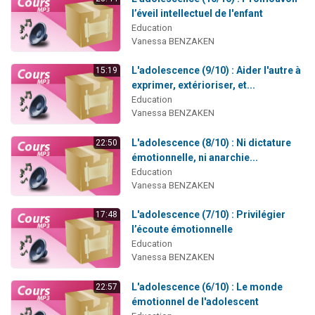
Nouvelle émission radio : Visions de grandeur n°104 : Le Chabbath et le Birkat Hamazone à travers le temps
l’éveil intellectuel de l'enfant
Education
61 personnes viennent de demander une bénédiction
Vanessa BENZAKEN
Ariel vient de donner son Maasser
L'adolescence (9/10) : Aider l'autre à
15:19
Il reste 49 places pour étudier en groupe sur Zoom
exprimer, extérioriser, et...
Eva vient de donner son Maasser
Education
Vanessa BENZAKEN
L'adolescence (8/10) : Ni dictature
22:50
émotionnelle, ni anarchie...
Education
Vanessa BENZAKEN
L'adolescence (7/10) : Privilégier
17:48
l’écoute émotionnelle
Education
Vanessa BENZAKEN
L'adolescence (6/10) : Le monde
22:57
émotionnel de l'adolescent