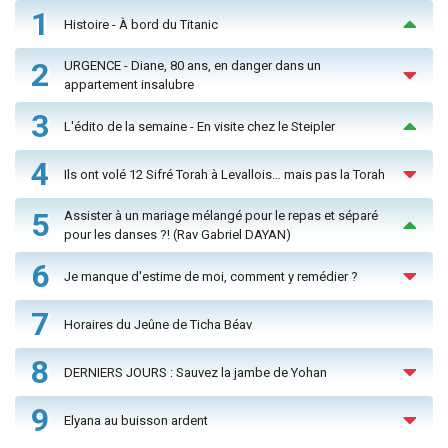
1
Histoire - À bord du Titanic
2
URGENCE - Diane, 80 ans, en danger dans un
appartement insalubre
3
L'édito de la semaine - En visite chez le Steipler
4
Ils ont volé 12 Sifré Torah à Levallois… mais pas la Torah
5
Assister à un mariage mélangé pour le repas et séparé
pour les danses ?! (Rav Gabriel DAYAN)
6
Je manque d'estime de moi, comment y remédier ?
7
Horaires du Jeûne de Ticha Béav
8
DERNIERS JOURS : Sauvez la jambe de Yohan
9
Elyana au buisson ardent