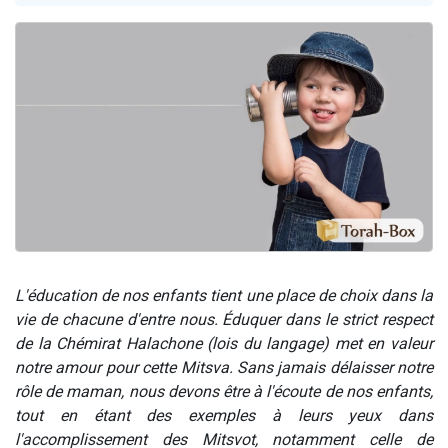
Ariel vient de donner son Maasser
Il reste 49 places pour étudier en groupe sur Zoom
Nathaniel vient de donner son Maasser
6 personnes viennent de faire un don pour 5 enfants déjà orphelins risquent de perdre leur maman
3 personnes viennent de nous rejoindre sur WhatsApp
L'éducation de nos enfants tient une place de choix dans la
vie de chacune d'entre nous. Éduquer dans le strict respect
de la Chémirat Halachone (lois du langage) met en valeur
notre amour pour cette Mitsva. Sans jamais délaisser notre
rôle de maman, nous devons être à l'écoute de nos enfants,
tout en étant des exemples à leurs yeux dans
l'accomplissement des Mitsvot, notamment celle de