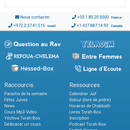
Nous contacter
+33.1.80.20.5000
France
+972.2.37.41.515
+1.437.887.14.93
Israël
Canada
Raccourcis
Ressources
Paracha de la semaine
Calendrier Juif
Fêtes Juives
Sidour (livre de prière)
News
Horaires de Chabbath
Cours Mp3-Vidéo
Livres Torah-Box
Yéchiva Torah-Box
Inscription
Dédicacer un cours
Podcast Torah-Box