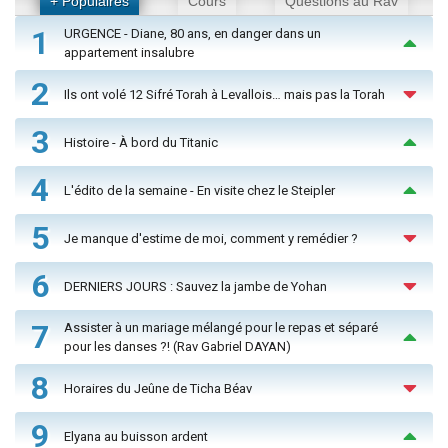
+ Populaires
Cours
Questions au Rav
1
URGENCE - Diane, 80 ans, en danger dans un
appartement insalubre
2
Ils ont volé 12 Sifré Torah à Levallois… mais pas la Torah
3
Histoire - À bord du Titanic
4
L'édito de la semaine - En visite chez le Steipler
5
Je manque d'estime de moi, comment y remédier ?
6
DERNIERS JOURS : Sauvez la jambe de Yohan
7
Assister à un mariage mélangé pour le repas et séparé
pour les danses ?! (Rav Gabriel DAYAN)
8
Horaires du Jeûne de Ticha Béav
9
Elyana au buisson ardent