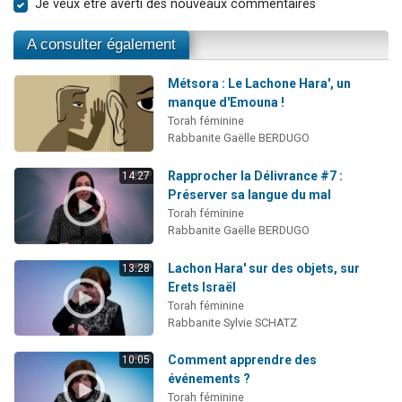
Je veux être averti des nouveaux commentaires
A consulter également
Métsora : Le Lachone Hara', un
manque d'Emouna !
Torah féminine
Rabbanite Gaëlle BERDUGO
Rapprocher la Délivrance #7 :
14:27
Préserver sa langue du mal
Torah féminine
Rabbanite Gaëlle BERDUGO
Lachon Hara' sur des objets, sur
13:28
Erets Israël
Torah féminine
Rabbanite Sylvie SCHATZ
Comment apprendre des
10:05
événements ?
Torah féminine